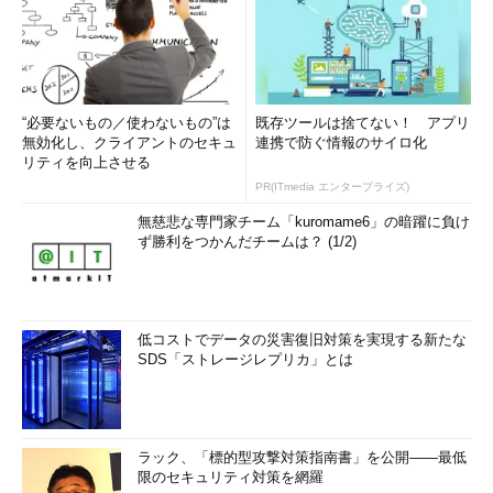
“必要ないもの／使わないもの”は
既存ツールは捨てない！ アプリ
無効化し、クライアントのセキュ
連携で防ぐ情報のサイロ化
リティを向上させる
PR(ITmedia エンタープライズ)
無慈悲な専門家チーム「kuromame6」の暗躍に負け
ず勝利をつかんだチームは？ (1/2)
低コストでデータの災害復旧対策を実現する新たな
SDS「ストレージレプリカ」とは
ラック、「標的型攻撃対策指南書」を公開――最低
限のセキュリティ対策を網羅