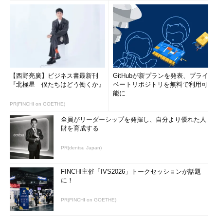
【西野亮廣】ビジネス書最新刊
GitHubが新プランを発表、プライ
『北極星 僕たちはどう働くか』
ベートリポジトリを無料で利用可
能に
PR(FINCHI on GOETHE)
全員がリーダーシップを発揮し、自分より優れた人
財を育成する
PR(dentsu Japan)
FINCHI主催「IVS2026」トークセッションが話題
に！
PR(FINCHI on GOETHE)