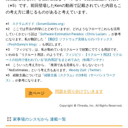
（※5）です。前回登場したKenの動画で記載されていた内容もこ
の考え方に通じるものがあると考えています。
※1
スクラムガイド（ScrumGuides.org）
※2 ここでは手法の列挙にとどめていますが、どのようなフローでこれらを活用
していくかという話は「
Software Estimation Paradox（Chris Lucian）
」が参考
になります。私が翻訳した「
【翻訳】ソフトウェア見積もりのパラドックス
（PoohSunny's blog）
」も併記します。
※3 「フィジビリ」は、私が勤めているリクルートで頻繁にでてくる用語です。
いわゆる「リクルート用語」のようです。
フィジビリ：【リクルート用語】リクル
ートの社内で使われている“社内用語”をまとめてみた（転職アンテナ）
※4 こういった考え方から、「推測である見積もり」をしないという
「NoEstimates」という考え方もあります。
Woody Zuill（Twitter）
※5 経験主義については「
経験主義（スクラム）の3本柱（サーバントワーク
ス）
」が参考になります。
問題を切り分けていきます
Copyright © ITmedia, Inc. All Rights Reserved.
家事場のシスぢから 連載一覧