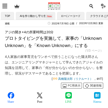
TOP
AIを作り動かし守り生かす
ロー/ノーコード
クラウドネイ
2022年12月28日 更新
連載
2022年7月19日 公開
アジの開き×4の所要時間は20分
プロトタイピングを実施して、家事の「Unknown
Unknown」を「Known Unknown」にする
（1/3 ページ）
4人家族の家事育児をワンオペで担うことになった陽太郎さん
は、エンジニアリングマネジャーとして学んできたアジャイルの
知識を活用して、家事の「何が分からないのか分からない」を整
理し、状況がデスマーチであることを把握します。
[
高橋陽太郎（リクルート）
，＠IT]
PC用表示
関連情報
Share
Post
LINE
Hatena