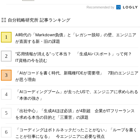
Recommended by
自分戦略研究所 記事ランキング
AI時代の「Markdown負債」と「レガシー脱却」の壁、エンジニア
が直面する新・旧の課題
“応用情報が消える”って本当？ 「生成AIパスポート」って何？
IT資格の今を読む
「AIがコードを書く時代、新職種FDEが需要増」 7割のエンジニア
が思う理由
「AIコーディングブーム」が去ったUSで、エンジニアに求められる
「本体の強さ」
「出社中心」「生成AIほぼ必須」が4割超 企業がITフリーランス
を求める本当の目的と「三重苦」の課題
「コーディングはボトルネックだったことがない」「ループを書く
ことが仕事になる」 今エンジニアに必要な視点