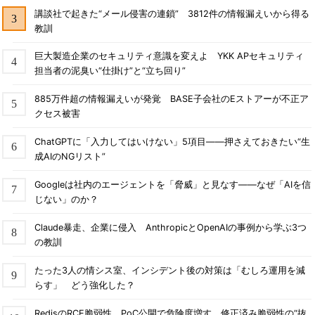
講談社で起きた“メール侵害の連鎖” 3812件の情報漏えいから得る
教訓
巨大製造企業のセキュリティ意識を変えよ YKK APセキュリティ
担当者の泥臭い“仕掛け”と“立ち回り”
885万件超の情報漏えいが発覚 BASE子会社のEストアーが不正ア
クセス被害
ChatGPTに「入力してはいけない」5項目――押さえておきたい“生
成AIのNGリスト”
Googleは社内のエージェントを「脅威」と見なす――なぜ「AIを信
じない」のか？
Claude暴走、企業に侵入 AnthropicとOpenAIの事例から学ぶ3つ
の教訓
たった3人の情シス室、インシデント後の対策は「むしろ運用を減
らす」 どう強化した？
RedisのRCE脆弱性、PoC公開で危険度増す 修正済み脆弱性の“抜