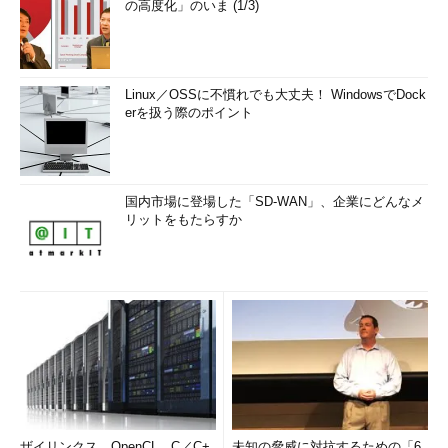
の高度化」のいま (1/3)
Linux／OSSに不慣れでも大丈夫！ WindowsでDock
erを扱う際のポイント
国内市場に登場した「SD-WAN」、企業にどんなメ
リットをもたらすか
ザイリンクス、OpenCL、C／C+
未知の脅威に対抗するための「6