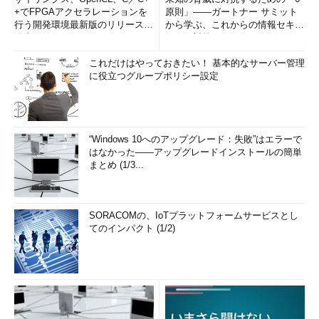
+でFPGAアクセラレーションを
原則」――ガートナー サミット
行う開発環境最新版のリリースを
から学ぶ、これからの情報セキュ
発表
リティ対策
これだけはやっておきたい！ 基本的なサーバー管理
に役立つグループポリシー設定
“Windows 10へのアップグレード：失敗”はエラーで
はなかった――アップグレードインストールの簡単
まとめ (1/3...
SORACOMの、IoTプラットフォームサービスとし
てのインパクト (1/2)