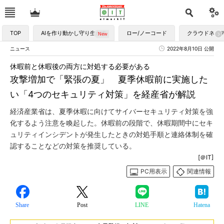
TOP
AIを作り動かし守り生かす
ロー/ノーコード
クラウドネイ
ニュース
2022年8月10日 公開
休暇前と休暇後の両方に対処する必要がある
攻撃増加で「緊張の夏」 夏季休暇前に実施した
い「4つのセキュリティ対策」を経産省が解説
経済産業省は、夏季休暇に向けてサイバーセキュリティ対策を強
化するよう注意を喚起した。休暇前の段階で、休暇期間中にセキ
ュリティインシデントが発生したときの対処手順と連絡体制を確
認することなどの対策を推奨している。
[＠IT]
PC用表示
関連情報
Share
Post
LINE
Hatena