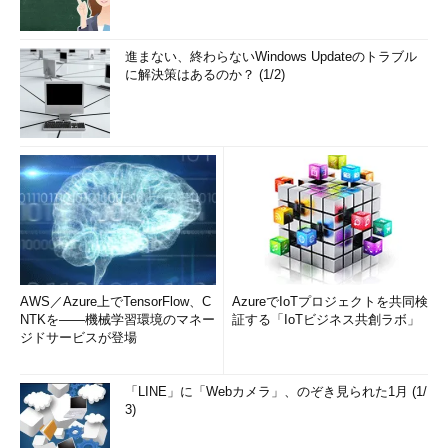
進まない、終わらないWindows Updateのトラブル
に解決策はあるのか？ (1/2)
AWS／Azure上でTensorFlow、C
AzureでIoTプロジェクトを共同検
NTKを――機械学習環境のマネー
証する「IoTビジネス共創ラボ」
ジドサービスが登場
「LINE」に「Webカメラ」、のぞき見られた1月 (1/
3)