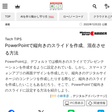
TOP
AIを作り動かし守り生かす
ロー/ノーコード
クラウドネイ
連載
2022年12月2日 公開
Tech TIPS
PowerPointで縦向きのスライドを作成、混在させ
る方法
PowerPointは、デフォルトでは横向きのスライドでプレゼンテ
ーションを作成するように設定されている。しかし、スマートフ
ォンアプリの画面デザインを作成したり、縦向きのデジタルサイ
ネージのコンテンツを作成したりする際など、縦向きのスライド
を作成したいこともあるだろう。そこで、PowerPointで縦向き
のスライドに設定する方法を紹介しよう。
[
小林章彦
，デジタルアドバンテージ]
PC用表示
関連情報