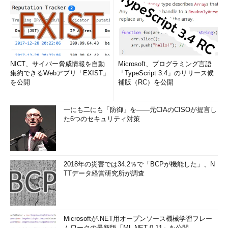
NICT、サイバー脅威情報を自動
Microsoft、プログラミング言語
集約できるWebアプリ「EXIST」
「TypeScript 3.4」のリリース候
を公開
補版（RC）を公開
一にも二にも「防御」を――元CIAのCISOが提言し
た6つのセキュリティ対策
2018年の災害では34.2％で「BCPが機能した」、N
TTデータ経営研究所が調査
Microsoftが.NET用オープンソース機械学習フレー
ムワークの最新版「ML.NET 0.11」を公開