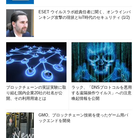
ESET ウイルスラボ総責任者に聞く、オンラインバ
ンキング攻撃の現状とIoT時代のセキュリティ (1/2)
ブロックチェーンの実証実験に取
ラック、「DNSプロトコルを悪用
り組む国内企業20社の社名が公
する遠隔操作ウイルス」への注意
開、その利用用途とは
喚起情報を公開
GMO、ブロックチェーン技術を使ったゲーム用バ
ックエンドを開発