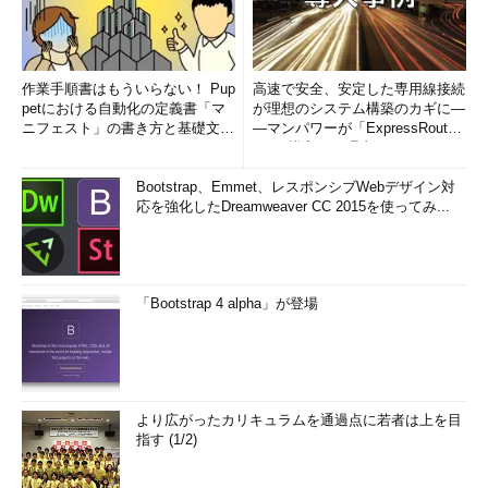
作業手順書はもういらない！ Pup
高速で安全、安定した専用線接続
petにおける自動化の定義書「マ
が理想のシステム構築のカギに―
ニフェスト」の書き方と基礎文法
―マンパワーが「ExpressRout
まとめ (1/5)
e」を導入した理由
Bootstrap、Emmet、レスポンシブWebデザイン対
応を強化したDreamweaver CC 2015を使ってみ...
「Bootstrap 4 alpha」が登場
より広がったカリキュラムを通過点に若者は上を目
指す (1/2)