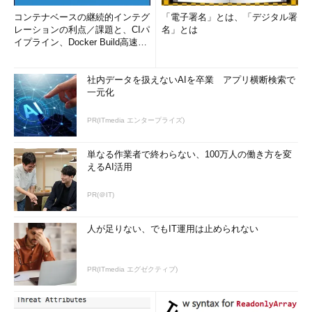
コンテナベースの継続的インテグ
「電子署名」とは、「デジタル署
レーションの利点／課題と、CIパ
名」とは
イプライン、Docker Build高速化
のコツ (1/2...
社内データを扱えないAIを卒業 アプリ横断検索で
一元化
PR(ITmedia エンタープライズ)
単なる作業者で終わらない、100万人の働き方を変
えるAI活用
PR(＠IT)
人が足りない、でもIT運用は止められない
PR(ITmedia エグゼクティブ)