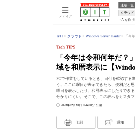
連載一覧
クラウド
メディア
AIを作
＠IT
クラウド
Windows Server Insider
「今年
Tech TIPS
「今年は令和何年だ？
域を和暦表示に【Window
PCで作業をしているとき、日付を確認する
う。ここに曜日が表示できたら、便利だと思
曜日を表示したり、和暦表示にしたりできる
分かりにくい。そこで、この表示をカスタマ
2023年02月10日 05時00分 公開
印刷
通知