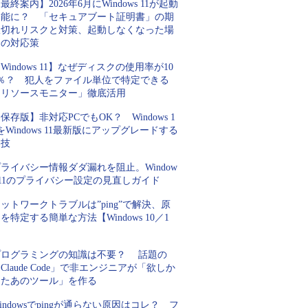
最終案内】2026年6月にWindows 11が起動
不能に？ 「セキュアブート証明書」の期
限切れリスクと対策、起動しなくなった場
合の対応策
Windows 11】なぜディスクの使用率が10
0％？ 犯人をファイル単位で特定できる
「リソースモニター」徹底活用
保存版】非対応PCでもOK？ Windows 1
をWindows 11最新版にアップグレードする
裏技
ライバシー情報ダダ漏れを阻止。Window
 11のプライバシー設定の見直しガイド
ットワークトラブルは”ping”で解決、原
を特定する簡単な方法【Windows 10／1
】
プログラミングの知識は不要？ 話題の
Claude Code」で非エンジニアが「欲しか
ったあのツール」を作る
indowsでpingが通らない原因はコレ？ フ