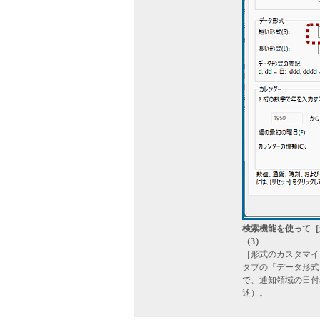
検索機能を使って［
（3）
［形式のカスタマイ
タブの「データ形式
で、通知領域の日付
述）。