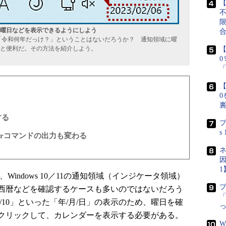
【
曜日などを表示できるようにしよう
「令和何年だっけ？」ということはないだろうか？ 通知領域に曜
と便利だ。その方法を紹介しよう。
【
【
0
する
プ
s
irコマンドの出力も変わる
ネ
因
1
indows 10／11の通知領域（インジケータ領域）
西暦などを確認するケースも多いのではないだろう
「
2/10」といった「年/月/日」の表示のため、曜日を確
クリックして、カレンダーを表示する必要がある。
W