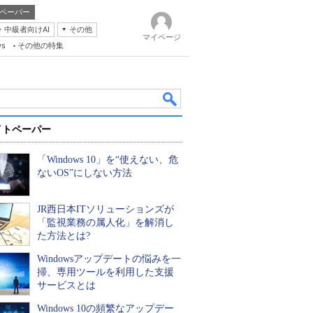
ペーパー
・中級者向けAI
その他
マイページ
ws
その他の特集
イトペーパー
「Windows 10」を“使えない、危
ないOS”にしない方法
JR西日本ITソリューションズが
k
「監視業務の属人化」を解消し
た方法とは?
Windowsアップデートの悩みを一
掃、専用ツールを利用した支援
サービスとは
Windows 10の頻繁なアップデー