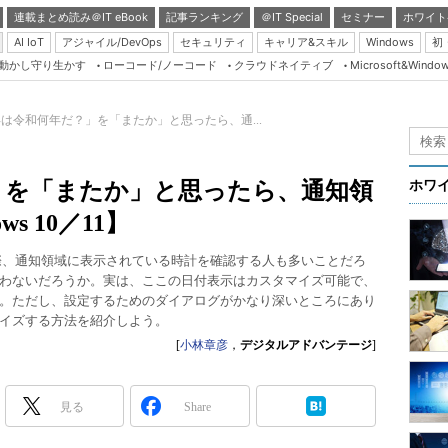
連載まとめ読み＠IT eBook
記事ランキング
＠IT Special
セミナー
ホワイト
AI IoT
アジャイル/DevOps
セキュリティ
キャリア&スキル
Windows
初
り動かし守り生かす
ローコード/ノーコード
クラウドネイティブ
Microsoft&Windo
Server & Storage
HTML5 + UX
は令和何年だ？」を「またか」と思ったら、通...
Smart & Social
Coding Edge
」を「またか」と思ったら、通知領
ホワ
Java Agile
s 10／11】
Database Expert
際、通知領域に表示されている時計を確認する人も多いことだろ
Linux ＆ OSS
わないだろうか。実は、ここの日付表示はカスタマイズ可能で、
。ただし、設定するためのダイアログがかなり深いところにあり
Master of IP Networ
イズする方法を紹介しよう。
Security & Trust
[
小林章彦
，
デジタルアドバンテージ
]
Test & Tools
Insider.NET
見る
Share
ブログ