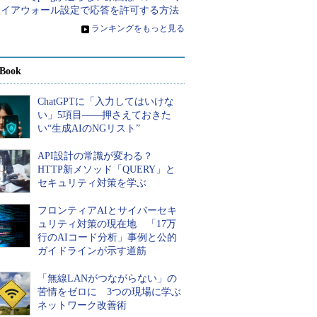
ァイアウォール設定で応答を許可する方法
»
ランキングをもっと見る
Book
ChatGPTに「入力してはいけな
い」5項目――押さえておきた
い“生成AIのNGリスト”
API設計の常識が変わる？
HTTP新メソッド「QUERY」と
セキュリティ対策を学ぶ
フロンティアAIとサイバーセキ
ュリティ対策の現在地 「17万
行のAIコード分析」事例と公的
ガイドラインが示す道筋
「無線LANがつながらない」の
苦情をゼロに 3つの現場に学ぶ
ネットワーク改善術