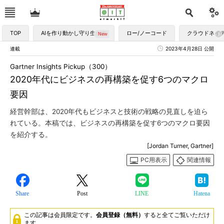
TOP
AIを作り動かし守り生かす
ロー/ノーコード
クラウドネイ
連載
2023年4月28日 公開
Gartner Insights Pickup（300）
2020年代にビジネスの再構築を促す6つのマクロ
要因
経営幹部は、2020年代もビジネスと技術の戦略の見直しを迫ら
れている。本稿では、ビジネスの再構築を促す6つのマクロ要因
を紹介する。
[Jordan Turner, Gartner]
PC用表示
関連情報
Share
Post
LINE
Hatena
この記事は会員限定です。
会員登録（無料）
すると全てご覧いただけ
ます。