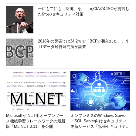
一にも二にも「防御」を――元CIAのCISOが提言し
た6つのセキュリティ対策
2018年の災害では34.2％で「BCPが機能した」、N
TTデータ経営研究所が調査
Microsoftが.NET用オープンソー
オンプレミスのWindows Server
ス機械学習フレームワークの最新
／SQL Server向けセキュリティ
版「ML.NET 0.11」を公開
更新サービス「拡張セキュリティ
更新プログ...