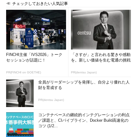
チェックしておきたい人気記事
FINCHI主催「IVS2026」トーク
「さすが」と言われる驚きや感動
セッションが話題に！
を。新しい価値を生む電通の挑戦
PR(FINCHI on GOETHE)
PR(dentsu Japan)
全員がリーダーシップを発揮し、自分より優れた人
財を育成する
PR(dentsu Japan)
コンテナベースの継続的インテグレーションの利点
／課題と、CIパイプライン、Docker Build高速化の
コツ (1/2...