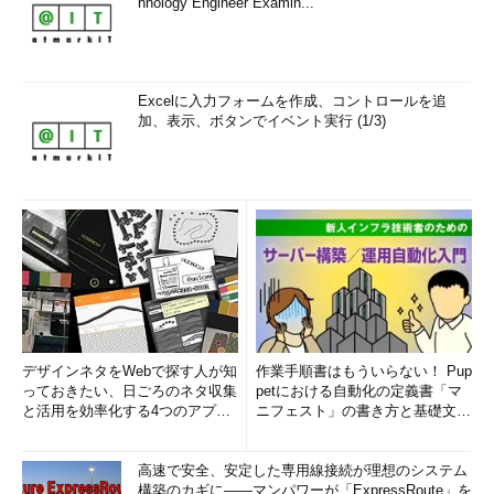
hnology Engineer Examin...
Excelに入力フォームを作成、コントロールを追
加、表示、ボタンでイベント実行 (1/3)
デザインネタをWebで探す人が知
作業手順書はもういらない！ Pup
っておきたい、日ごろのネタ収集
petにおける自動化の定義書「マ
と活用を効率化する4つのアプリ
ニフェスト」の書き方と基礎文法
(1/3)
まとめ (1/5)
高速で安全、安定した専用線接続が理想のシステム
構築のカギに――マンパワーが「ExpressRoute」を