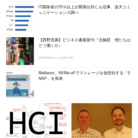
IT開発者の75％以上が開発以外にも従事、楽天コミ
ュニケーションズ調べ
【西野亮廣】ビジネス書最新刊『北極星 僕たちは
どう働くか』
PR(FINCHI on GOETHE)
Mellanox、NVMe-oFでストレージを仮想化する「S
NAP」を発表