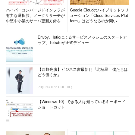
ハイパーコンバージドインフラが
Google Cloudのハイブリッドソリ
有力な選択肢、ノークリサーチが
ューション「Cloud Services Plat
中堅中小業のサーバ更新方針を調
form」はどうなるのか聞い...
査
Envoy、Istioによるサービスメッシュのスタートア
ップ、Tetrateが正式デビュー
【西野亮廣】ビジネス書最新刊『北極星 僕たちは
どう働くか』
PR(FINCHI on GOETHE)
【Windows 10】できる人は知っているキーボード
ショートカット