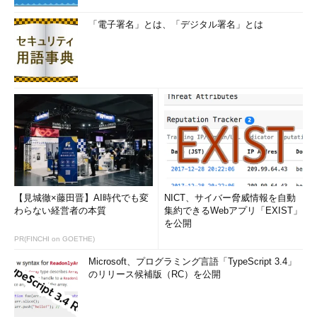
「電子署名」とは、「デジタル署名」とは
【見城徹×藤田晋】AI時代でも変
NICT、サイバー脅威情報を自動
わらない経営者の本質
集約できるWebアプリ「EXIST」
を公開
PR(FINCHI on GOETHE)
Microsoft、プログラミング言語「TypeScript 3.4」
のリリース候補版（RC）を公開