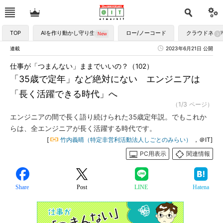
TOP
AIを作り動かし守り生かす
ロー/ノーコード
クラウドネイ
連載
2023年6月21日 公開
仕事が「つまんない」ままでいいの？（102）
「35歳で定年」など絶対にない エンジニアは
「長く活躍できる時代」へ
（1/3 ページ）
エンジニアの間で長く語り続けられた35歳定年説。でもこれか
らは、全エンジニアが長く活躍する時代です。
[
竹内義晴（特定非営利活動法人しごとのみらい）
，＠IT]
PC用表示
関連情報
Share
Post
LINE
Hatena