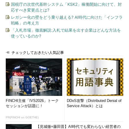
国税庁の次世代基幹システム「KSK2」稼働開始に向けて、対
応すべき変更点とは?
レガシー化の壁をどう乗り越える? AI時代に向けた「インフラ
戦略」の考え方
「入札市場」徹底解説:入札で結果を出す企業はどんな方法を
使っているのか?
チェックしておきたい人気記事
FINCHI主催「IVS2026」トーク
DDoS攻撃（Distributed Denial of
セッションが話題に！
Service Attack）とは
PR(FINCHI on GOETHE)
【見城徹×藤田晋】AI時代でも変わらない経営者の