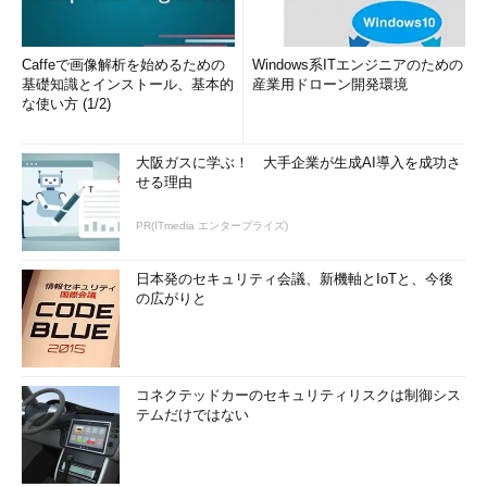
Caffeで画像解析を始めるための
Windows系ITエンジニアのための
基礎知識とインストール、基本的
産業用ドローン開発環境
な使い方 (1/2)
大阪ガスに学ぶ！ 大手企業が生成AI導入を成功さ
せる理由
PR(ITmedia エンタープライズ)
日本発のセキュリティ会議、新機軸とIoTと、今後
の広がりと
コネクテッドカーのセキュリティリスクは制御シス
テムだけではない