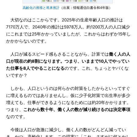
高齢化の推移と将来推計
（出展：情報通信白書令和4年版）
大切なのはここからです。2025年の生産年齢人口の推計は
7170万人で、2040年の推計は5978万人。約1200万人の人口減少
にこれまでは25年かかっていましたが、これからはわずか15年し
かかからないのです。
人口が減るスピード感もさることながら、計算では
働く人の人
口が現在の約8割になります。つまり、いままで10人でやってい
た仕事を8人でやることになる
のです。これ、ちょっとヤバくな
いですか？
しかも、人口というのは何らかの対策をしたからといってすぐ
に増えるものではありませんし、仮に少子化対策で出生率が多少
増えても、仕事ができるようになるためには約20年かかります。
つまり、
これから数十年、働く人の数が減り続けるのは決定事項
なのです。
今後は人口が急激に減少し、働く人の数がどんどん減ってい
き、かつ、高齢化します。この現実に「これ、さすがに何とかし