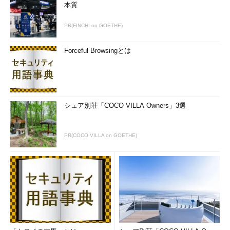
本質
PR(FINCHI on GOETHE)
Forceful Browsingとは
シェア別荘「COCO VILLA Owners」3選
PR(COCO VILLA on GOETHE)