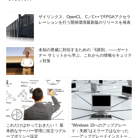
ザイリンクス、OpenCL、C／C++でFPGAアクセラ
レーションを行う開発環境最新版のリリースを発表
未知の脅威に対抗するための「6原則」――ガート
ナー サミットから学ぶ、これからの情報セキュリテ
ィ対策
これだけはやっておきたい！ 基
“Windows 10へのアップグレー
本的なサーバー管理に役立つグル
ド：失敗”はエラーではなかった
ープポリシー設定
――アップグレードインストール