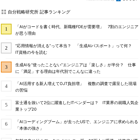
自分戦略研究所 記事ランキング
「AIがコードを書く時代、新職種FDEが需要増」 7割のエンジニア
が思う理由
“応用情報が消える”って本当？ 「生成AIパスポート」って何？
IT資格の今を読む
生成AIを“使ったことない”エンジニアは「楽しさ」が半分？ 仕事
に「満足」する理由は年代別でこんなに違った
「AI活用する新人増えてOJT負担増」 複数の調査で露呈した現場
の苦悩
富士通を抜いて2位に躍進したITベンダーは？ IT業界の就職人気企
業トップ20
「AIコーディングブーム」が去ったUSで、エンジニアに求められる
「本体の強さ」