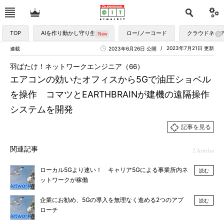
TOP
AIを作り動かし守り生かす
ロー/ノーコード
クラウドネイ
2023年7月21日 更新
連載
2023年6月26日 公開
羽ばたけ！ネットワークエンジニア（66）
エアコンの効いたオフィスから5Gで油圧ショベル
を操作 コマツとEARTHBRAINが建機の遠隔操作
システムを開発
記事を見る
関連記事
2 Articles
ローカル5Gより速い！ キャリア5Gによる事業所内ネ
読む
ットワークが稼働
企業にお勧め、5Gの導入を無理なく進める2つのアプ
読む
ローチ