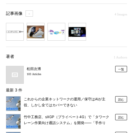
記事画像
＋
4 Images
1
2
3
4
著者
1 Authors
松田次博
一覧
103 Articles
最新 3 件
これからの企業ネットワークの運用／保守はAIが主
読む
役、しかし全てはカバーできない
竹中工務店、sXGP（プライベート4G）で「タワーク
読む
レーン作業向け通話システム」を開発――「手作り
感」のある工夫されたネットワーク