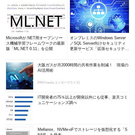
Microsoftが.NET用オープンソー
オンプレミスのWindows Server
ス機械学習フレームワークの最新
／SQL Server向けセキュリティ
版「ML.NET 0.11」を公開
更新サービス「拡張セキュリティ
更新プログ...
大阪ガスが月2000時間の共有作業を削減！ 現場の
AI活用術
PR(ITmedia エンタープライズ)
IT開発者の75％以上が開発以外にも従事、楽天コミ
ュニケーションズ調べ
Mellanox、NVMe-oFでストレージを仮想化する「S
NAP」を発表