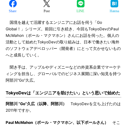
Share
Post
LINE
Hatena
国境を越えて活躍するエンジニアにお話を伺う「Go
Global！」シリーズ。前回に引き続き、今回もTokyoDevのPaul
McMahon（ポール・マクマホン）さんにお話を伺った。個人の
活動として始めたTokyoDevの取り組みは、日本で働きたい海外
のソフトウェアデベロッパー（開発者）にとって欠かせないもの
へと成長していく。
聞き手は、アップルやディズニーなどの外資系企業でマーケテ
ィングを担当し、グローバルでのビジネス展開に深い知見を持つ
阿部川“Go”久広。
TokyoDevは「エンジニアを助けたい」という思いで始めた
阿部川 “Go”久広（以降、阿部川）
TokyoDevを立ち上げたのは
2011年ですか。
Paul McMahon（ポール・マクマホン、以下ポールさん）
そこ