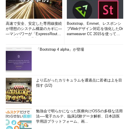
高速で安全、安定した専用線接続
Bootstrap、Emmet、レスポンシ
が理想のシステム構築のカギに―
ブWebデザイン対応を強化したDr
―マンパワーが「ExpressRout
eamweaver CC 2015を使って
e」を導入した理由
み...
「Bootstrap 4 alpha」が登場
より広がったカリキュラムを通過点に若者は上を目
指す (1/2)
勉強会で明らかになった医療向けOSSの多様な活用
法──電子カルテ、臨床試験データ解析、日本語医
学用語プラットフォーム、画...