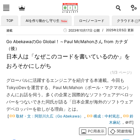
TOP
AIを作り動かし守り生かす
ロー/ノーコード
クラウドネイ
2025年2月5日 更新
連載
2023年10月17日 公開
Go AbekawaのGo Global！～Paul McMahonさん from カナダ
（後）
日本人は「なぜこのコードを書いているのか」を
おろそかにしがち
（1/3 ページ）
グローバルに活躍するエンジニアを紹介する本連載。今回も
TokyoDevを運営する、Paul McMahon（ポール・マクマホン）
さんにお話を伺う。多くの企業と国際的なソフトウェアデベロッ
パーをつないできた同氏が語る「日本企業が海外のソフトウェア
デベロッパーを欲しがる理由」とは。
[
取材・文：阿部川久広（Go Abekawa）
,
構成：中村篤志
,
鈴
木麻紀
，＠IT]
PC用表示
関連情報