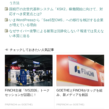
う方法
国税庁の次世代基幹システム「KSK2」稼働開始に向けて、対
応すべき変更点とは?
いまWordPressから「SaaS型CMS」への移行を検討する企業
が増えている理由
なぜサイバー攻撃による被害は沈静化しない? 報道では見えな
い本質に迫る
チェックしておきたい人気記事
FINCHI主催「IVS2026」トーク
GOETHEとFINCHIがタッグを組
セッションが話題に！
み、新メディアを創設
PR(FINCHI on GOETHE)
PR(FINCHI on GOETHE)