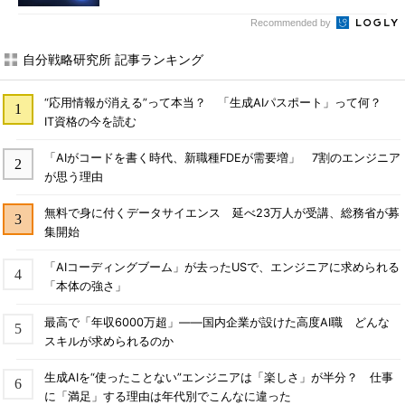
Recommended by
自分戦略研究所 記事ランキング
“応用情報が消える”って本当？ 「生成AIパスポート」って何？
IT資格の今を読む
「AIがコードを書く時代、新職種FDEが需要増」 7割のエンジニア
が思う理由
無料で身に付くデータサイエンス 延べ23万人が受講、総務省が募
集開始
「AIコーディングブーム」が去ったUSで、エンジニアに求められる
「本体の強さ」
最高で「年収6000万超」――国内企業が設けた高度AI職 どんな
スキルが求められるのか
生成AIを“使ったことない”エンジニアは「楽しさ」が半分？ 仕事
に「満足」する理由は年代別でこんなに違った