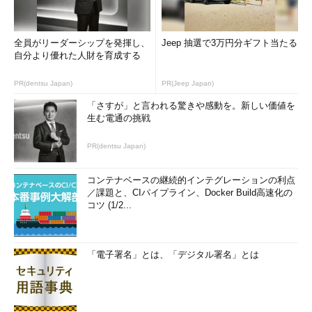
全員がリーダーシップを発揮し、
Jeep 抽選で3万円分ギフト当たる
自分より優れた人財を育成する
PR(dentsu Japan)
PR(Jeep Japan)
「さすが」と言われる驚きや感動を。新しい価値を
生む電通の挑戦
PR(dentsu Japan)
コンテナベースの継続的インテグレーションの利点
／課題と、CIパイプライン、Docker Build高速化の
コツ (1/2...
「電子署名」とは、「デジタル署名」とは