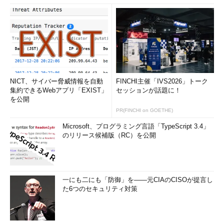
NICT、サイバー脅威情報を自動
FINCHI主催「IVS2026」トーク
集約できるWebアプリ「EXIST」
セッションが話題に！
を公開
PR(FINCHI on GOETHE)
Microsoft、プログラミング言語「TypeScript 3.4」
のリリース候補版（RC）を公開
一にも二にも「防御」を――元CIAのCISOが提言し
た6つのセキュリティ対策