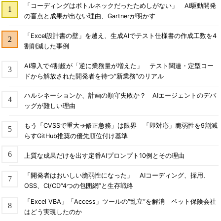
「コーディングはボトルネックだったためしがない」 AI駆動開発
の盲点と成果が出ない理由、Gartnerが明かす
「Excel設計書の壁」を越え、生成AIでテスト仕様書の作成工数を4
割削減した事例
AI導入で4割超が「逆に業務量が増えた」 テスト関連・定型コー
ドから解放された開発者を待つ“新業務”のリアル
ハルシネーションか、計画の順守失敗か？ AIエージェントのデバ
ッグが難しい理由
もう「CVSSで重大→修正急務」は限界 「即対応」脆弱性を9割減
らすGitHub推奨の優先順位付け基準
上質な成果だけを出す定番AIプロンプト10例とその理由
「開発者はおいしい脆弱性になった」 AIコーディング、採用、
OSS、CI/CD“4つの包囲網”と生存戦略
「Excel VBA」「Access」ツールの“乱立”を解消 ペット保険会社
はどう実現したのか