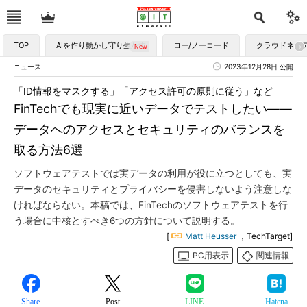
TOP
AIを作り動かし守り生かす
ロー/ノーコード
クラウドネイ
ニュース
2023年12月28日 公開
「ID情報をマスクする」「アクセス許可の原則に従う」など
FinTechでも現実に近いデータでテストしたい――
データへのアクセスとセキュリティのバランスを
取る方法6選
ソフトウェアテストでは実データの利用が役に立つとしても、実
データのセキュリティとプライバシーを侵害しないよう注意しな
ければならない。本稿では、FinTechのソフトウェアテストを行
う場合に中核とすべき6つの方針について説明する。
[
Matt Heusser
，TechTarget]
PC用表示
関連情報
Share
Post
LINE
Hatena