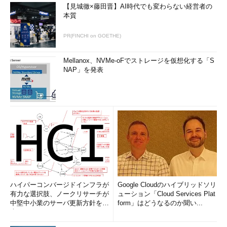
【見城徹×藤田晋】AI時代でも変わらない経営者の
本質
PR(FINCHI on GOETHE)
Mellanox、NVMe-oFでストレージを仮想化する「S
NAP」を発表
ハイパーコンバージドインフラが
Google Cloudのハイブリッドソリ
有力な選択肢、ノークリサーチが
ューション「Cloud Services Plat
中堅中小業のサーバ更新方針を調
form」はどうなるのか聞い...
査