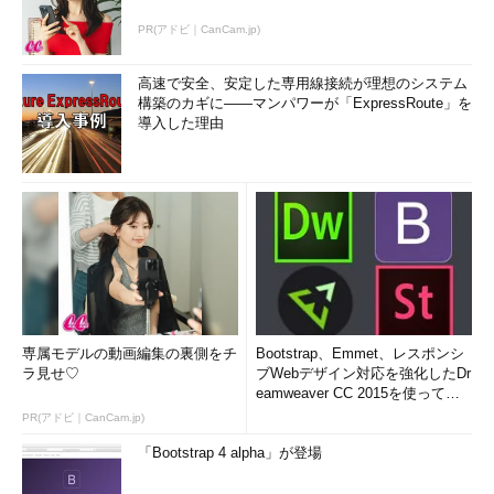
PR(アドビ｜CanCam.jp)
高速で安全、安定した専用線接続が理想のシステム
構築のカギに――マンパワーが「ExpressRoute」を
導入した理由
専属モデルの動画編集の裏側をチ
Bootstrap、Emmet、レスポンシ
ラ見せ♡
ブWebデザイン対応を強化したDr
eamweaver CC 2015を使って
み...
PR(アドビ｜CanCam.jp)
「Bootstrap 4 alpha」が登場