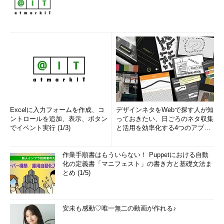
Excelに入力フォームを作成、コ
デザインネタをWebで探す人が知
ントロールを追加、表示、ボタン
っておきたい、日ごろのネタ収集
でイベント実行 (1/3)
と活用を効率化する4つのアプリ
(1/3)
作業手順書はもういらない！ Puppetにおける自動
化の定義書「マニフェスト」の書き方と基礎文法ま
とめ (1/5)
安未も感動♡唯一無二の動画が作れる♪