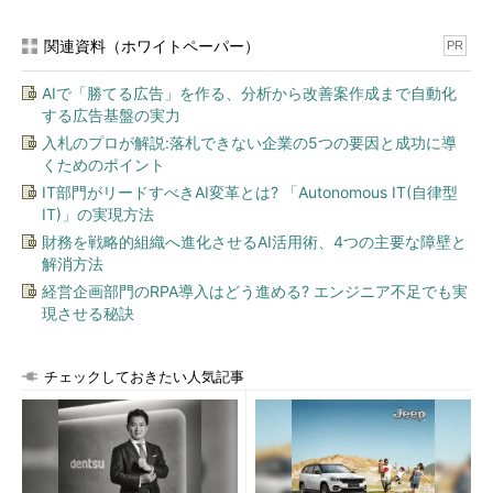
関連資料（ホワイトペーパー）
PR
AIで「勝てる広告」を作る、分析から改善案作成まで自動化
する広告基盤の実力
入札のプロが解説:落札できない企業の5つの要因と成功に導
くためのポイント
IT部門がリードすべきAI変革とは? 「Autonomous IT(自律型
IT)」の実現方法
財務を戦略的組織へ進化させるAI活用術、4つの主要な障壁と
解消方法
経営企画部門のRPA導入はどう進める? エンジニア不足でも実
現させる秘訣
チェックしておきたい人気記事