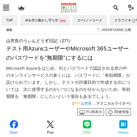
TOP
AIを作り動かし守り生かす
ロー/ノーコード
クラウドネイ
連載
2023年12月6日 公開
山市良のうぃんどうず日記（271）
テスト用AzureユーザーやMicrosoft 365ユーザー
のパスワードを“無期限”にするには
Microsoft Azureをはじめ、IDとパスワードで認証される世の中
のオンラインサービスの多くには、パスワードに「有効期限」が
設けられています。しかし、テストや評価目的で作成するIDにつ
いては、次に使用するのがいつになるのか分からないため、有効
期限を「無期限」にしたいという場合もあるでしょう。
[
山市良
，テクニカルライター]
PC用表示
関連情報
Share
Post
LINE
Hatena