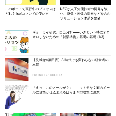
このポートで実行中のプロセスは
NECが人工知能技術の開発を強
どれ？ lsofコマンドの使い方
化、映像・画像の探索などを含む
ソリューション体系を整備
ギョーカイ研究、自己分析――いざという時にオロ
オロしないための「就活準備」基礎の基礎 (1/3)
【見城徹×藤田晋】AI時代でも変わらない経営者の
本質
PR(FINCHI on GOETHE)
「えっ、このメールが？」――マトモな文面のメー
ルに攻撃が仕込まれるばらまき型攻撃に注意