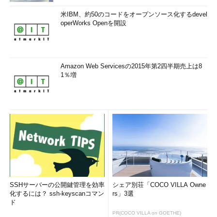
米IBM、約50のコードをオープンソース化するdevel
operWorks Openを開設
Amazon Web Servicesの2015年第2四半期売上は8
1％増
SSHサーバーの公開鍵管理を効率
シェア別荘「COCO VILLA Owne
化するには？ ssh-keyscanコマン
rs」3選
ド
PR(COCO VILLA on GOETHE)