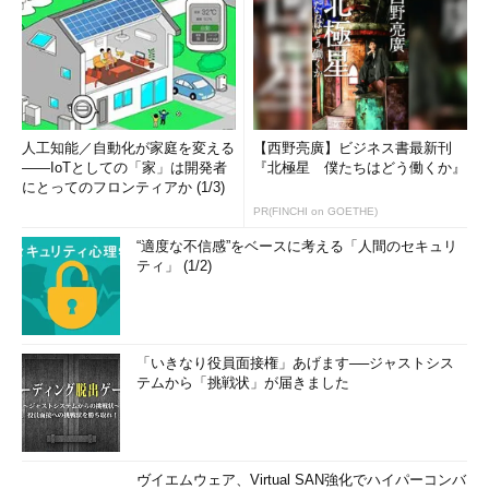
人工知能／自動化が家庭を変える
【西野亮廣】ビジネス書最新刊
――IoTとしての「家」は開発者
『北極星 僕たちはどう働くか』
にとってのフロンティアか (1/3)
PR(FINCHI on GOETHE)
“適度な不信感”をベースに考える「人間のセキュリ
ティ」 (1/2)
「いきなり役員面接権」あげます──ジャストシス
テムから「挑戦状」が届きました
ヴイエムウェア、Virtual SAN強化でハイパーコンバ