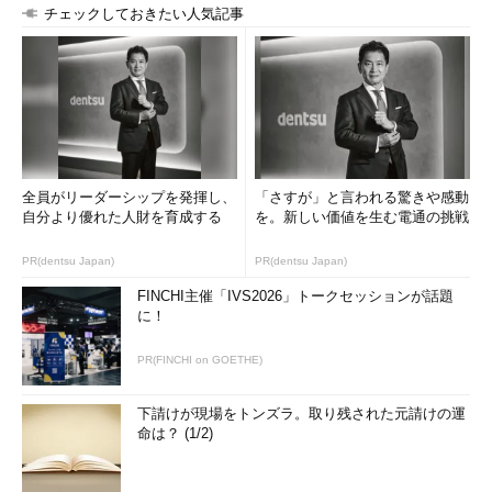
チェックしておきたい人気記事
全員がリーダーシップを発揮し、
「さすが」と言われる驚きや感動
自分より優れた人財を育成する
を。新しい価値を生む電通の挑戦
PR(dentsu Japan)
PR(dentsu Japan)
FINCHI主催「IVS2026」トークセッションが話題
に！
PR(FINCHI on GOETHE)
下請けが現場をトンズラ。取り残された元請けの運
命は？ (1/2)