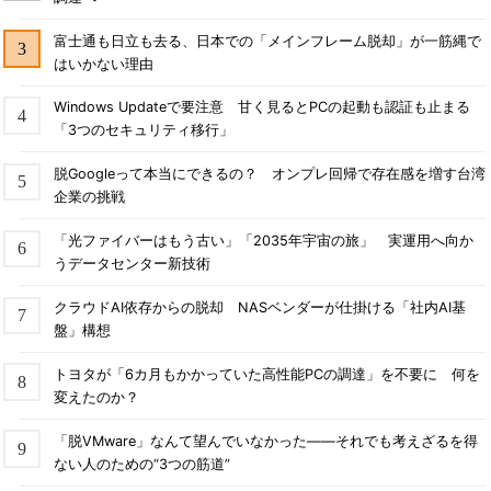
富士通も日立も去る、日本での「メインフレーム脱却」が一筋縄で
はいかない理由
Windows Updateで要注意 甘く見るとPCの起動も認証も止まる
「3つのセキュリティ移行」
脱Googleって本当にできるの？ オンプレ回帰で存在感を増す台湾
企業の挑戦
「光ファイバーはもう古い」「2035年宇宙の旅」 実運用へ向か
うデータセンター新技術
クラウドAI依存からの脱却 NASベンダーが仕掛ける「社内AI基
盤」構想
トヨタが「6カ月もかかっていた高性能PCの調達」を不要に 何を
変えたのか？
「脱VMware」なんて望んでいなかった――それでも考えざるを得
ない人のための“3つの筋道”