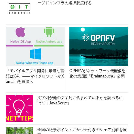
ージドインフラの選択肢広げる
「モバイルアプリ開発に最適な言
OPNFVがネットワーク機能仮想
語はC#」――マイクロソフトがX
化の第2版「Brahmaputra」公開
amarinを買収へ
文字列が他の文字列に含まれているかを調べるに
は？［JavaScript］
全国の絶景ポイントにサウナ付きのシェア別荘を展