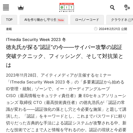
TOP
AIを作り動かし守り生かす
ロー/ノーコード
クラウドネイ
連載
2024年2月21日 公開
ITmedia Security Week 2023 冬
徳丸氏が探る“認証”の今――サイバー攻撃の認証
突破テクニック、フィッシング、そして対抗策と
は
2023年11月28日、アイティメディアが主催するセミナー
「ITmedia Security Week 2023 冬」の「多要素認証から始める
ID管理・統制」ゾーンで、イー・ガーディアングループ
CISO（最高情報セキュリティ責任者）兼 EGセキュアソリューシ
ョンズ 取締役 CTO（最高技術責任者）の徳丸浩氏が「認証の常
識が変わる――認証強化の落とし穴と今必要な施策」と題して講
演した。「認証」をキーワードとし、これまでパスワードに頼り
切りだった古典的な手法による認証システムが攻撃される中、新
たな技術でどこまで人と情報を守れるのか。認証の現状と今必要