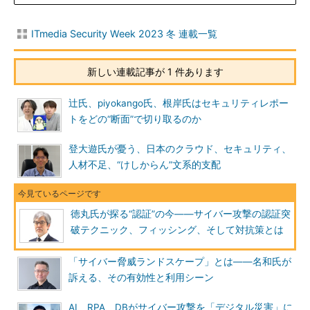
ITmedia Security Week 2023 冬 連載一覧
新しい連載記事が 1 件あります
辻氏、piyokango氏、根岸氏はセキュリティレポー
トをどの“断面”で切り取るのか
登大遊氏が憂う、日本のクラウド、セキュリティ、
人材不足、“けしからん”文系的支配
徳丸氏が探る“認証”の今――サイバー攻撃の認証突
破テクニック、フィッシング、そして対抗策とは
「サイバー脅威ランドスケープ」とは――名和氏が
訴える、その有効性と利用シーン
AI、RPA、DBがサイバー攻撃を「デジタル災害」に