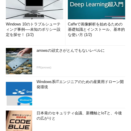
Windows 10のトラブルシューテ
Caffeで画像解析を始めるための
ィング事例──未知のポリシー設
基礎知識とインストール、基本的
定を探せ！ (1/2)
な使い方 (1/2)
arrowsの頑丈さがとんでもないレベルに
PR(arrows)
Windows系ITエンジニアのための産業用ドローン開
発環境
日本発のセキュリティ会議、新機軸とIoTと、今後
の広がりと