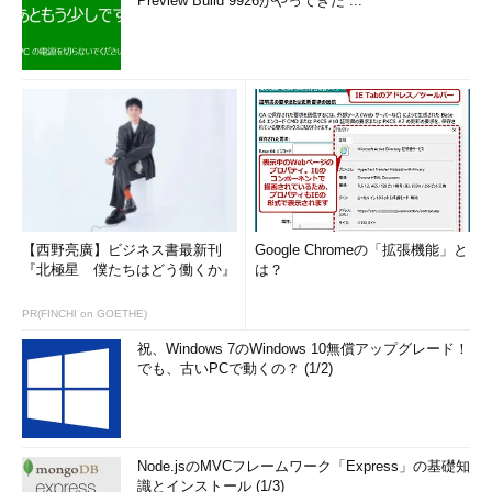
Preview Build 9926がやってきた ...
【西野亮廣】ビジネス書最新刊
Google Chromeの「拡張機能」と
『北極星 僕たちはどう働くか』
は？
PR(FINCHI on GOETHE)
祝、Windows 7のWindows 10無償アップグレード！
でも、古いPCで動くの？ (1/2)
Node.jsのMVCフレームワーク「Express」の基礎知
識とインストール (1/3)