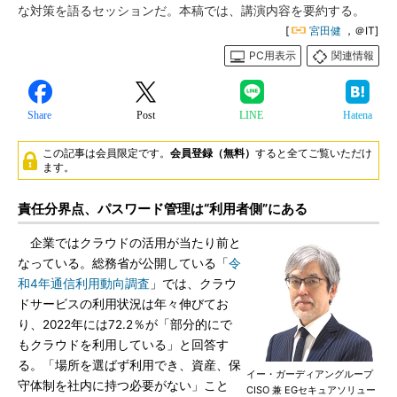
な対策を語るセッションだ。本稿では、講演内容を要約する。
[
宮田健
，＠IT]
PC用表示
関連情報
Share
Post
LINE
Hatena
この記事は会員限定です。
会員登録（無料）
すると全てご覧いただけ
ます。
責任分界点、パスワード管理は“利用者側”にある
企業ではクラウドの活用が当たり前と
なっている。総務省が公開している「
令
和4年通信利用動向調査
」では、クラウ
ドサービスの利用状況は年々伸びてお
り、2022年には72.2％が「部分的にで
もクラウドを利用している」と回答す
る。「場所を選ばず利用でき、資産、保
イー・ガーディアングループ
守体制を社内に持つ必要がない」こと
CISO 兼 EGセキュアソリュー