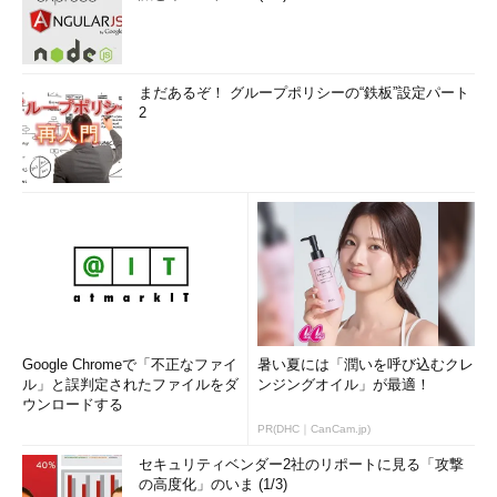
まだあるぞ！ グループポリシーの“鉄板”設定パート
2
Google Chromeで「不正なファイ
暑い夏には「潤いを呼び込むクレ
ル」と誤判定されたファイルをダ
ンジングオイル」が最適！
ウンロードする
PR(DHC｜CanCam.jp)
セキュリティベンダー2社のリポートに見る「攻撃
の高度化」のいま (1/3)