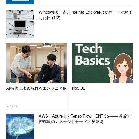
Windows 8、古いInternet Explorerのサポートが終了
した日 (1/2)
AI時代に求められるエンジニア像
NoSQL
PR(＠IT)
AWS／Azure上でTensorFlow、CNTKを――機械学
習環境のマネージドサービスが登場