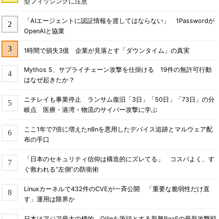
型フィッシングに注意
「AIエージェントに認証情報を渡してはならない」 1Passwordが
OpenAIと協業
1時間で損失3億 企業が見落とす「ダウンタイム」の真実
Mythos 5、サプライチェーン攻撃を仕掛ける 19件の無許可行動
はなぜ起きたか？
ニチレイも事業停止 ランサム復旧「3日」「50日」「73日」の分
岐点 医療・港湾・物流のサイバー攻撃に学ぶ
ここ1年で7倍に増えたn8nを悪用したデバイス追跡とマルウェア配
布の手口
「日本のセキュリティ信仰は構造的にズレてる」 コスパよく、す
ぐ救われる“左側”の防衛術
Linuxカーネルで432件のCVEが一斉公開 「重要な脆弱性だけ直
す」運用は限界か
日本はアジア最大の標的 Qilinを筆頭とする新興RaaSの最新攻撃戦