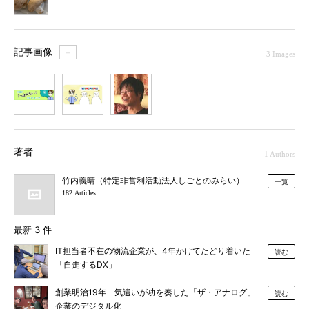
記事画像
＋
3 Images
1
2
3
著者
1 Authors
竹内義晴（特定非営利活動法人しごとのみらい）
一覧
182 Articles
最新 3 件
IT担当者不在の物流企業が、4年かけてたどり着いた
読む
「自走するDX」
創業明治19年 気遣いが功を奏した「ザ・アナログ」
読む
企業のデジタル化