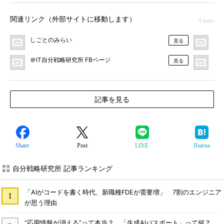
関連リンク（外部サイトに移動します）
4 links
しごとのみらい
＠I
見る
＠IT自分戦略研究所 FBページ
＠
見る
記事を見る
Share
Post
LINE
Hatena
自分戦略研究所 記事ランキング
「AIがコードを書く時代、新職種FDEが需要増」 7割のエンジニア
が思う理由
“応用情報が消える”って本当？ 「生成AIパスポート」って何？