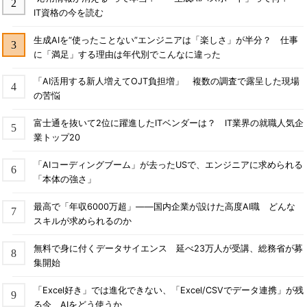
IT資格の今を読む
生成AIを“使ったことない”エンジニアは「楽しさ」が半分？ 仕事
に「満足」する理由は年代別でこんなに違った
「AI活用する新人増えてOJT負担増」 複数の調査で露呈した現場
の苦悩
富士通を抜いて2位に躍進したITベンダーは？ IT業界の就職人気企
業トップ20
「AIコーディングブーム」が去ったUSで、エンジニアに求められる
「本体の強さ」
最高で「年収6000万超」――国内企業が設けた高度AI職 どんな
スキルが求められるのか
無料で身に付くデータサイエンス 延べ23万人が受講、総務省が募
集開始
「Excel好き」では進化できない、「Excel/CSVでデータ連携」が残
る今、AIをどう使うか