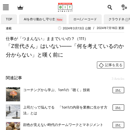
TOP
AIを作り動かし守り生かす
ロー/ノーコード
クラウドネイ
2024年7月16日 更新
連載
2024年3月13日 公開
仕事が「つまんない」ままでいいの？（111）
「Z世代さん」はいない――「何を考えているのか
分からない」と嘆く前に
記事を見る
関連記事
3 Articles
コーチングから学ぶ、1on1の「聴く」技術
読む
上司だって悩んでる 「1on1の内容を業務に生かす方
読む
法」とは
顔色が見えない時代のチームワークとマネジメント
読む