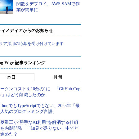
関数をデプロイ、AWS SAMで作
業が簡単に
ティメディアからのお知らせ
リア採用の応募を受け付けています
ing Edge 記事ランキング
月間
本日
ークンコストを10分の1に 「GitHub Cop
lot」はどう削減したのか
ythonでもTypeScriptでもない、2025年「最
も人気のプログラミング言語」
菱重工が“勝手なAI利用”を解消する仕組
みを内製開発 「知見が足りない」中でど
う進めた？