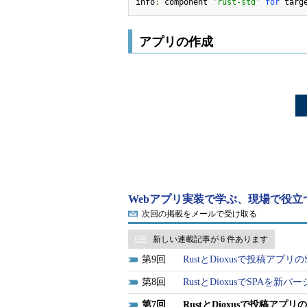
info
:
 component 
'rust-std'
for
 targ
アプリの作成
Webアプリ実装で学ぶ、現場で役立つ
次回の掲載をメールで受け取る
新しい連載記事が 6 件あります
9
RustとDioxusで投稿アプ
8
RustとDioxusでSPAを
7
RustとDioxusで投稿アプ