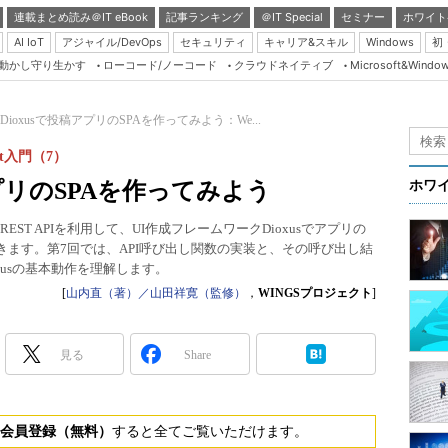
連載まとめ読み＠IT eBook
記事ランキング
＠IT Special
セミナー
ホワイト
AI IoT
アジャイル/DevOps
セキュリティ
キャリア&スキル
Windows
初
り動かし守り生かす
ローコード/ノーコード
クラウドネイティブ
Microsoft&Windo
Server & Storage
HTML5 + UX
tとDioxusで投稿アプリのSPAを作ってみよう：We...
Smart & Social
t入門（7）
Coding Edge
稿アプリのSPAを作ってみよう
ホワ
Java Agile
ST APIを利用して、UI作成フレームワークDioxusでアプリの
Database Expert
きます。第7回では、API呼び出し関数の実装と、その呼び出し結
Linux ＆ OSS
xusの基本動作を理解します。
[
山内直（著）／山田祥寛（監修）
，
WINGSプロジェクト
]
Master of IP Networ
Security & Trust
見る
Share
Test & Tools
Insider.NET
会員登録（無料）
すると全てご覧いただけます。
ブログ