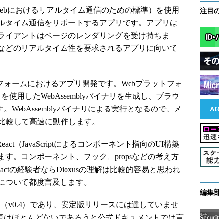
ket（Webにおけるリアルタイム通信のための標準）を使用
注目
ルタイム通信をサポートするアプリです。アプリは
ライアントはページのレンダリングを受け持ちま
などのリアルタイム性を要求されるアプリに向いて
フォームにおけるアプリ開発です。Webプラットフォ
mbly」を使用したWebAssemblyバイナリを生成し、ブラウ
。WebAssemblyバイナリによる実行となるので、メ
ptと比較して高速に動作します。
ct（JavaScriptによるコンポーネント指向のUI構築
す。コンポーネント、フック、propsなどの考え方
eactの経験者ならDioxusの理解は比較的容易と思われ
について都度言及します。
編集
版（v0.4）であり、安定版リリースには達していませ
変更はほとんどないであろうと公式ドキュメントでは言