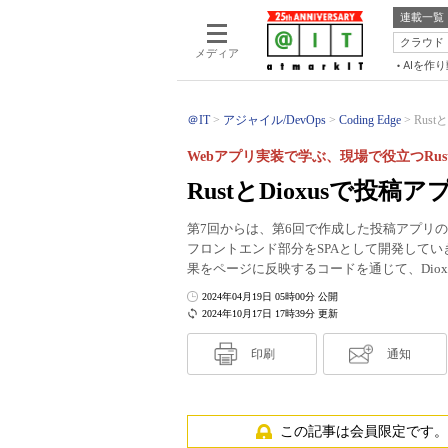
連載一覧
クラウド
メディア
AIを作
＠IT
アジャイル/DevOps
Coding Edge
Rus
Webアプリ実装で学ぶ、現場で役立つRus
RustとDioxusで投
第7回からは、第6回で作成した投稿アプリのRE
フロントエンド部分をSPAとして開発してい
果をページに反映するコードを通じて、Dio
2024年04月19日 05時00分 公開
2024年10月17日 17時39分 更新
印刷
通知
この記事は会員限定です。