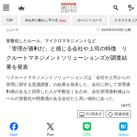
TOP
AIを作り動かし守り生かす
ロー/ノーコード
クラウドネイ
ニュース
2024年5月30日 公開
形骸化したルール、マイクロマネジメントなど
「管理が過剰だ」と感じる会社や上司の特徴 リ
クルートマネジメントソリューションズが調査結
果を発表
リクルートマネジメントソリューションズは「会社や上司からの
管理に関する意識調査」の結果を発表した。会社に対して管理過
剰感があると回答した人が半数近くを占め、会社管理過剰感はル
ールの形骸化や閉塞感がある会社だと高い傾向にあった。
[＠IT]
PC用表示
関連情報
Share
Post
LINE
Hatena