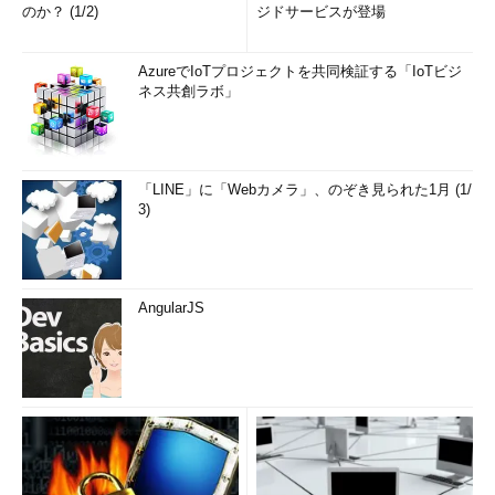
のか？ (1/2)
ジドサービスが登場
AzureでIoTプロジェクトを共同検証する「IoTビジ
ネス共創ラボ」
「LINE」に「Webカメラ」、のぞき見られた1月 (1/
3)
AngularJS