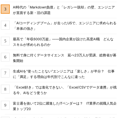
AI時代の「Markdown負債」と「レガシー脱却」の壁、エンジニア
が直面する新・旧の課題
「AIコーディングブーム」が去ったUSで、エンジニアに求められる
「本体の強さ」
最高で「年収6000万超」――国内企業が設けた高度AI職 どんな
スキルが求められるのか
無料で身に付くデータサイエンス 延べ23万人が受講、総務省が募
集開始
生成AIを“使ったことない”エンジニアは「楽しさ」が半分？ 仕事
に「満足」する理由は年代別でこんなに違った
「Excel好き」では進化できない、「Excel/CSVでデータ連携」が残
る今、AIをどう使うか
富士通を抜いて2位に躍進したITベンダーは？ IT業界の就職人気企
業トップ20