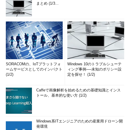
まとめ (1/3...
SORACOMの、IoTプラットフォ
Windows 10のトラブルシューテ
ームサービスとしてのインパクト
ィング事例──未知のポリシー設
(1/2)
定を探せ！ (1/2)
Caffeで画像解析を始めるための基礎知識とインス
トール、基本的な使い方 (1/2)
Windows系ITエンジニアのための産業用ドローン開
発環境