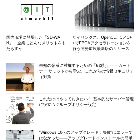
国内市場に登場した「SD-WA
ザイリンクス、OpenCL、C／C+
N」、企業にどんなメリットをも
+でFPGAアクセラレーションを
たらすか
行う開発環境最新版のリリースを
発表
未知の脅威に対抗するための「6原則」――ガート
ナー サミットから学ぶ、これからの情報セキュリテ
ィ対策
これだけはやっておきたい！ 基本的なサーバー管理
に役立つグループポリシー設定
“Windows 10へのアップグレード：失敗”はエラーで
はなかった――アップグレードインストールの簡単