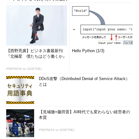
【西野亮廣】ビジネス書最新刊
Hello Python (1/3)
『北極星 僕たちはどう働くか』
PR(FINCHI on GOETHE)
DDoS攻撃（Distributed Denial of Service Attack）
とは
【見城徹×藤田晋】AI時代でも変わらない経営者の
本質
PR(FINCHI on GOETHE)