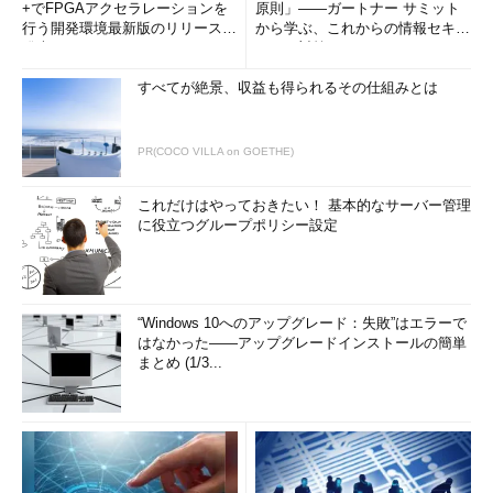
+でFPGAアクセラレーションを
原則」――ガートナー サミット
行う開発環境最新版のリリースを
から学ぶ、これからの情報セキュ
発表
リティ対策
すべてが絶景、収益も得られるその仕組みとは
PR(COCO VILLA on GOETHE)
これだけはやっておきたい！ 基本的なサーバー管理
に役立つグループポリシー設定
“Windows 10へのアップグレード：失敗”はエラーで
はなかった――アップグレードインストールの簡単
まとめ (1/3...