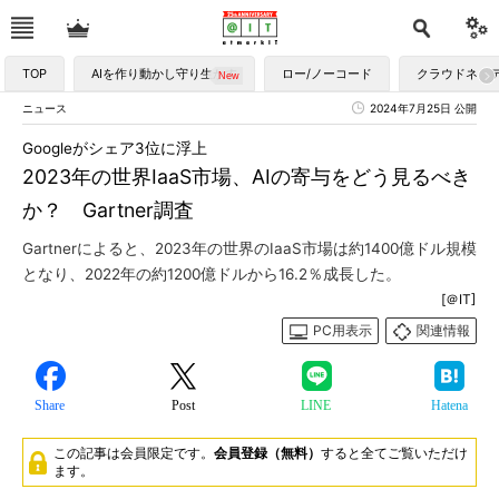
TOP
AIを作り動かし守り生かす
ロー/ノーコード
クラウドネイ
ニュース
2024年7月25日 公開
Googleがシェア3位に浮上
2023年の世界IaaS市場、AIの寄与をどう見るべき
か？ Gartner調査
Gartnerによると、2023年の世界のIaaS市場は約1400億ドル規模
となり、2022年の約1200億ドルから16.2％成長した。
[＠IT]
PC用表示
関連情報
Share
Post
LINE
Hatena
この記事は会員限定です。
会員登録（無料）
すると全てご覧いただけ
ます。