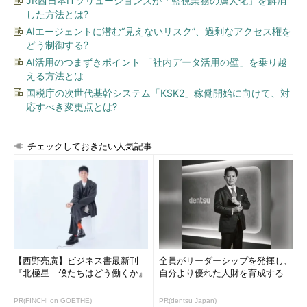
JR西日本ITソリューションズが「監視業務の属人化」を解消
した方法とは?
AIエージェントに潜む“見えないリスク”、過剰なアクセス権を
どう制御する?
AI活用のつまずきポイント 「社内データ活用の壁」を乗り越
える方法とは
国税庁の次世代基幹システム「KSK2」稼働開始に向けて、対
応すべき変更点とは?
チェックしておきたい人気記事
【西野亮廣】ビジネス書最新刊
全員がリーダーシップを発揮し、
『北極星 僕たちはどう働くか』
自分より優れた人財を育成する
PR(FINCHI on GOETHE)
PR(dentsu Japan)