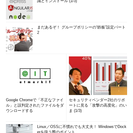
識とインストール (1/3)
まだあるぞ！ グループポリシーの“鉄板”設定パート
2
Google Chromeで「不正なファイ
セキュリティベンダー2社のリポ
ル」と誤判定されたファイルをダ
ートに見る「攻撃の高度化」のい
ウンロードする
ま (1/3)
Linux／OSSに不慣れでも大丈夫！ WindowsでDock
erを扱う際のポイント