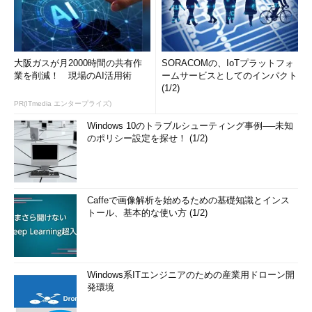
大阪ガスが月2000時間の共有作
SORACOMの、IoTプラットフォ
業を削減！ 現場のAI活用術
ームサービスとしてのインパクト
(1/2)
PR(ITmedia エンタープライズ)
Windows 10のトラブルシューティング事例──未知
のポリシー設定を探せ！ (1/2)
Caffeで画像解析を始めるための基礎知識とインス
トール、基本的な使い方 (1/2)
Windows系ITエンジニアのための産業用ドローン開
発環境