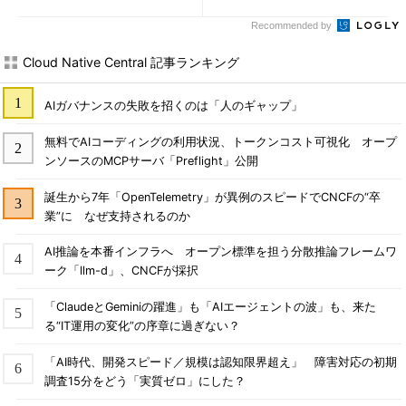
Recommended by
Cloud Native Central 記事ランキング
AIガバナンスの失敗を招くのは「人のギャップ」
無料でAIコーディングの利用状況、トークンコスト可視化 オープ
ンソースのMCPサーバ「Preflight」公開
誕生から7年「OpenTelemetry」が異例のスピードでCNCFの“卒
業”に なぜ支持されるのか
AI推論を本番インフラへ オープン標準を担う分散推論フレームワ
ーク「llm-d」、CNCFが採択
「ClaudeとGeminiの躍進」も「AIエージェントの波」も、来た
る“IT運用の変化”の序章に過ぎない？
「AI時代、開発スピード／規模は認知限界超え」 障害対応の初期
調査15分をどう「実質ゼロ」にした？