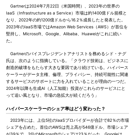
Gartnerは2024年7月22日（米国時間）、2023年の世界の
IaaS（Infrastructure as a Service）市場は約1400億ドル規模と
なり、2022年の約1200億ドルから16.2％成長したと発表した。
2023年のIaaS市場ではAmazon Web Services（AWS）が首位を
堅持し、Microsoft、Google、Alibaba、Huaweiがこれに続い
た。
Gartnerのバイスプレジデントアナリストを務めるシド・ナグ
氏は、次のように指摘している。「クラウド技術は、ビジネスに
創造的破壊をもたらす大きな要因であり続けている。ハイパース
ケーラーがデータ主権、倫理、プライバシー、持続可能性に関連
するサービスのサポートに力を入れていることが理由の一つだ。
2024年以降も生成AI（人工知能）投資がこれらのサービスにと
って追い風となり、市場の急拡大が続くだろう」
ハイパースケーラーのシェア率はどう変わった？
2023年には、上位5社のIaaSプロバイダーが合計で82％の市場
シェアを占めた。首位のAWSは売上高が546億ドル、市場シェア
が39％で、2位のMicrosoftのシェアは23％だった。Googleは