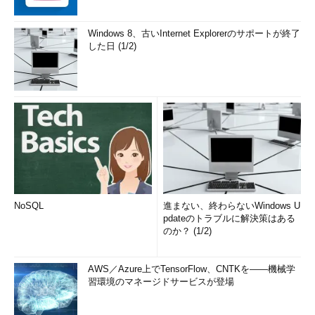
Windows 8、古いInternet Explorerのサポートが終了
した日 (1/2)
NoSQL
進まない、終わらないWindows U
pdateのトラブルに解決策はある
のか？ (1/2)
AWS／Azure上でTensorFlow、CNTKを――機械学
習環境のマネージドサービスが登場