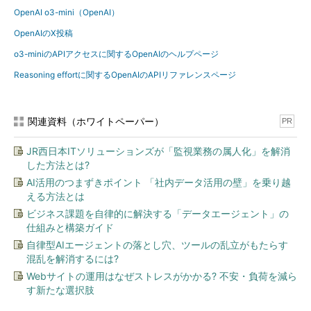
OpenAI o3-mini（OpenAI）
OpenAIのX投稿
o3-miniのAPIアクセスに関するOpenAIのヘルプページ
Reasoning effortに関するOpenAIのAPIリファレンスページ
関連資料（ホワイトペーパー）
PR
JR西日本ITソリューションズが「監視業務の属人化」を解消
した方法とは?
AI活用のつまずきポイント 「社内データ活用の壁」を乗り越
える方法とは
ビジネス課題を自律的に解決する「データエージェント」の
仕組みと構築ガイド
自律型AIエージェントの落とし穴、ツールの乱立がもたらす
混乱を解消するには?
Webサイトの運用はなぜストレスがかかる? 不安・負荷を減ら
す新たな選択肢