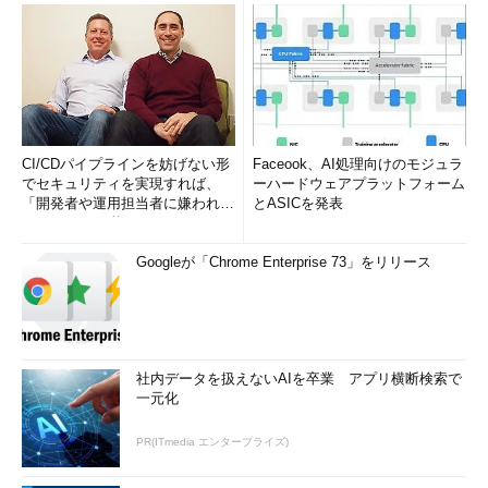
CI/CDパイプラインを妨げない形
Faceook、AI処理向けのモジュラ
でセキュリティを実現すれば、
ーハードウェアプラットフォーム
「開発者や運用担当者に嫌われな
とASICを発表
いWAF」は可能か
Googleが「Chrome Enterprise 73」をリリース
社内データを扱えないAIを卒業 アプリ横断検索で
一元化
PR(ITmedia エンタープライズ)