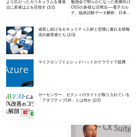
より広がったカリキュラムを通過
勉強会で明らかになった医療向け
点に若者は上を目指す (1/2)
OSSの多様な活用法──電子カル
テ、臨床試験データ解析、日本語
医学用語プラットフォーム、画...
成長し続けるセキュリティ人材と悲嘆に暮れる情報
流出被害者たち (1/3)
マイクロソフトとレッドハットがクラウドで提携
カーセンサー、ゼクシィのサイトが取り入れている
「アダプティブUX」とは何か (1/2)