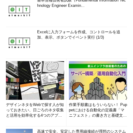
基本情報技術者試験（Fundamental Information Tec
hnology Engineer Examin...
Excelに入力フォームを作成、コントロールを追
加、表示、ボタンでイベント実行 (1/3)
デザインネタをWebで探す人が知
作業手順書はもういらない！ Pup
っておきたい、日ごろのネタ収集
petにおける自動化の定義書「マ
と活用を効率化する4つのアプリ
ニフェスト」の書き方と基礎文法
(1/3)
まとめ (1/5)
高速で安全、安定した専用線接続が理想のシステム