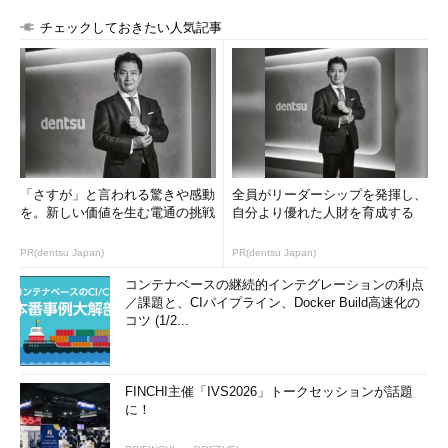
チェックしておきたい人気記事
「さすが」と言われる驚きや感動
全員がリーダーシップを発揮し、
を。新しい価値を生む電通の挑戦
自分より優れた人財を育成する
PR(dentsu Japan)
PR(dentsu Japan)
コンテナベースの継続的インテグレーションの利点
／課題と、CIパイプライン、Docker Build高速化の
コツ (1/2...
FINCHI主催「IVS2026」トークセッションが話題
に！