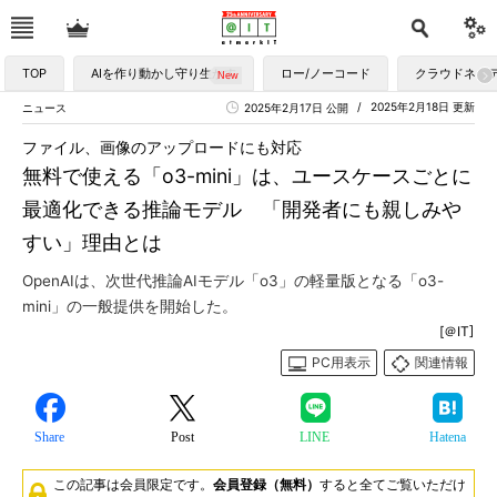
TOP
AIを作り動かし守り生かす
ロー/ノーコード
クラウドネイ
2025年2月18日 更新
ニュース
2025年2月17日 公開
ファイル、画像のアップロードにも対応
無料で使える「o3-mini」は、ユースケースごとに
最適化できる推論モデル 「開発者にも親しみや
すい」理由とは
OpenAIは、次世代推論AIモデル「o3」の軽量版となる「o3-
mini」の一般提供を開始した。
[＠IT]
PC用表示
関連情報
Share
Post
LINE
Hatena
この記事は会員限定です。
会員登録（無料）
すると全てご覧いただけ