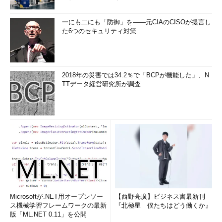
一にも二にも「防御」を――元CIAのCISOが提言し
た6つのセキュリティ対策
2018年の災害では34.2％で「BCPが機能した」、N
TTデータ経営研究所が調査
Microsoftが.NET用オープンソー
【西野亮廣】ビジネス書最新刊
ス機械学習フレームワークの最新
『北極星 僕たちはどう働くか』
版「ML.NET 0.11」を公開