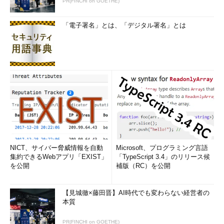
PR(FINCHI on GOETHE)
「電子署名」とは、「デジタル署名」とは
NICT、サイバー脅威情報を自動
Microsoft、プログラミング言語
集約できるWebアプリ「EXIST」
「TypeScript 3.4」のリリース候
を公開
補版（RC）を公開
【見城徹×藤田晋】AI時代でも変わらない経営者の
本質
PR(FINCHI on GOETHE)