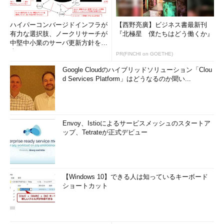
ハイパーコンバージドインフラが
【西野亮廣】ビジネス書最新刊
有力な選択肢、ノークリサーチが
『北極星 僕たちはどう働くか』
中堅中小業のサーバ更新方針を調
査
PR(FINCHI on GOETHE)
Google Cloudのハイブリッドソリューション「Clou
d Services Platform」はどうなるのか聞い...
Envoy、Istioによるサービスメッシュのスタートア
ップ、Tetrateが正式デビュー
【Windows 10】できる人は知っているキーボード
ショートカット