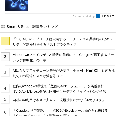
Recommended by
Smart & Social 記事ランキング
「1人1AI」のアプローチは破綻する――チームでAI共有時のセキュ
リティ問題を解決するベストプラクティス
Markdownファイルが、AI時代の負債に？ Googleが提案する「ナ
レッジ標準化」の一手
AIにもサプライチェーン管理が必要？ 中国AI「Kimi K3」を巡る批
判でAIの調達リスクが浮き彫りに
社内のWindows環境で「数百のAIエージェント」を隔離実行
NVIDIAとMicrosoftが共同開発したデスクサイドマシンの全容
自社のAI利用は本当に安全？ 現場放任に潜む「4大リスク」
「Claudeより4割安い」 M365のExcel/メール操作を丸投げる
「Copilot Cowork」“従量課金”の落とし穴