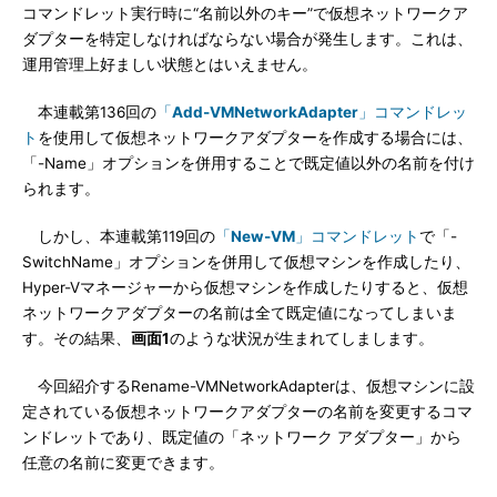
コマンドレット実行時に“名前以外のキー”で仮想ネットワークア
ダプターを特定しなければならない場合が発生します。これは、
運用管理上好ましい状態とはいえません。
本連載第136回の
「
Add-VMNetworkAdapter
」コマンドレッ
ト
を使用して仮想ネットワークアダプターを作成する場合には、
「-Name」オプションを併用することで既定値以外の名前を付け
られます。
しかし、本連載第119回の
「
New-VM
」コマンドレット
で「-
SwitchName」オプションを併用して仮想マシンを作成したり、
Hyper-Vマネージャーから仮想マシンを作成したりすると、仮想
ネットワークアダプターの名前は全て既定値になってしまいま
す。その結果、
画面1
のような状況が生まれてしまします。
今回紹介するRename-VMNetworkAdapterは、仮想マシンに設
定されている仮想ネットワークアダプターの名前を変更するコマ
ンドレットであり、既定値の「ネットワーク アダプター」から
任意の名前に変更できます。