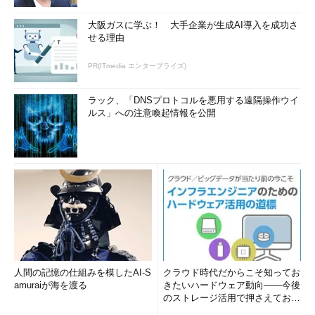
大阪ガスに学ぶ！ 大手企業が生成AI導入を成功さ
せる理由
PR(ITmedia エンタープライズ)
ラック、「DNSプロトコルを悪用する遠隔操作ウイ
ルス」への注意喚起情報を公開
人間の記憶の仕組みを模したAI-S
クラウド時代だからこそ知ってお
amuraiが海を渡る
きたいハードウェア動向――今後
のストレージ活用で押さえておき
たい3つのキーワードとは (1...