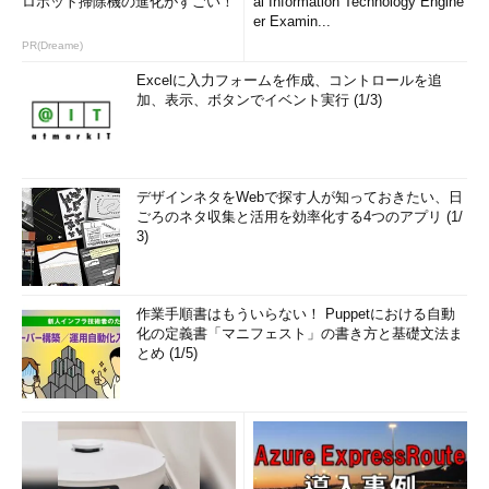
ロボット掃除機の進化がすごい！
al Information Technology Engine
er Examin...
PR(Dreame)
Excelに入力フォームを作成、コントロールを追
加、表示、ボタンでイベント実行 (1/3)
デザインネタをWebで探す人が知っておきたい、日
ごろのネタ収集と活用を効率化する4つのアプリ (1/
3)
作業手順書はもういらない！ Puppetにおける自動
化の定義書「マニフェスト」の書き方と基礎文法ま
とめ (1/5)