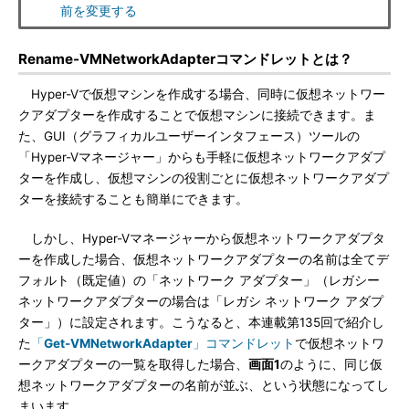
前を変更する
Rename-VMNetworkAdapterコマンドレットとは？
Hyper-Vで仮想マシンを作成する場合、同時に仮想ネットワー
クアダプターを作成することで仮想マシンに接続できます。ま
た、GUI（グラフィカルユーザーインタフェース）ツールの
「Hyper-Vマネージャー」からも手軽に仮想ネットワークアダプ
ターを作成し、仮想マシンの役割ごとに仮想ネットワークアダプ
ターを接続することも簡単にできます。
しかし、Hyper-Vマネージャーから仮想ネットワークアダプタ
ーを作成した場合、仮想ネットワークアダプターの名前は全てデ
フォルト（既定値）の「ネットワーク アダプター」（レガシー
ネットワークアダプターの場合は「レガシ ネットワーク アダプ
ター」）に設定されます。こうなると、本連載第135回で紹介し
た
「
Get-VMNetworkAdapter
」コマンドレット
で仮想ネットワ
ークアダプターの一覧を取得した場合、
画面1
のように、同じ仮
想ネットワークアダプターの名前が並ぶ、という状態になってし
まいます。