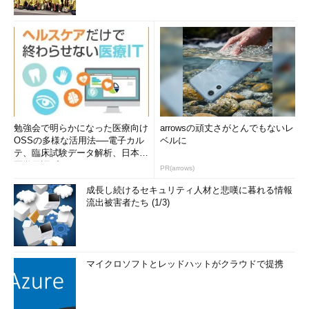
勉強会で明らかになった医療向け
arrowsの頑丈さがとんでもないレ
OSSの多様な活用法──電子カル
ベルに
テ、臨床試験データ解析、日本語
医学用語プラットフォーム、画...
PR(arrows)
成長し続けるセキュリティ人材と悲嘆に暮れる情報
流出被害者たち (1/3)
マイクロソフトとレッドハットがクラウドで提携