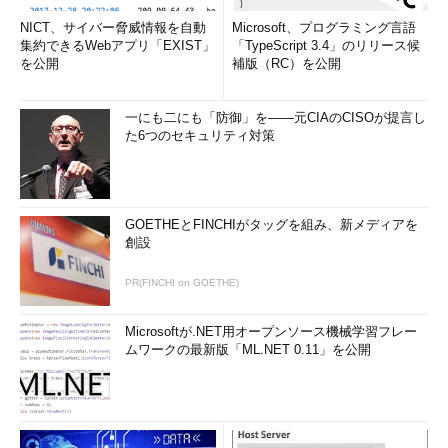
NICT、サイバー脅威情報を自動
Microsoft、プログラミング言語
集約できるWebアプリ「EXIST」
「TypeScript 3.4」のリリース候
を公開
補版（RC）を公開
一にも二にも「防御」を――元CIAのCISOが提言し
た6つのセキュリティ対策
GOETHEとFINCHIがタッグを組み、新メディアを
創設
PR(FINCHI on GOETHE)
Microsoftが.NET用オープンソース機械学習フレー
ムワークの最新版「ML.NET 0.11」を公開