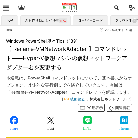
TOP
AIを作り動かし守り生かす
ロー/ノーコード
クラウドネイ
連載
2025年8月1日 公開
Windows PowerShell基本Tips（139）
【 Rename-VMNetworkAdapter 】コマンドレッ
ト――Hyper-V仮想マシンの仮想ネットワークア
ダプター名を変更する
本連載は、PowerShellコマンドレットについて、基本書式からオ
プション、具体的な実行例までを紹介していきます。今回は
「Rename-VMNetworkAdapter」コマンドレットを解説します。
[
後藤諭史
，株式会社ネットワールド]
PC用表示
関連情報
Share
Post
LINE
Hatena