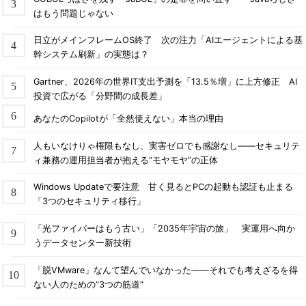
はもう問題じゃない
日立がメインフレームOS終了 次の注力「AIエージェントによる基
幹システム刷新」の実態は？
Gartner、2026年の世界IT支出予測を「13.5％増」に上方修正 AI
投資で広がる「分野間の成長差」
あなたのCopilotが「全然使えない」本当の理由
人もいなけりゃ権限もなし、実害ゼロでも感謝なし――セキュリテ
ィ兼務の運用担当者が抱える“モヤモヤ”の正体
Windows Updateで要注意 甘く見るとPCの起動も認証も止まる
「3つのセキュリティ移行」
「光ファイバーはもう古い」「2035年宇宙の旅」 実運用へ向か
うデータセンター新技術
「脱VMware」なんて望んでいなかった――それでも考えざるを得
ない人のための“3つの筋道”