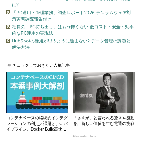
は?
「PC運用・管理業務」調査レポート2026 ランサムウェア対
策実態調査報告付き
社員の「PC持ち出し」はもう怖くない 低コスト・安全・効率
的なPC運用の実現法
HubSpotの活用が思うように進まない? データ管理の課題と
解決方法
チェックしておきたい人気記事
コンテナベースの継続的インテグ
「さすが」と言われる驚きや感動
レーションの利点／課題と、CIパ
を。新しい価値を生む電通の挑戦
イプライン、Docker Build高速化
のコツ (1/2...
PR(dentsu Japan)