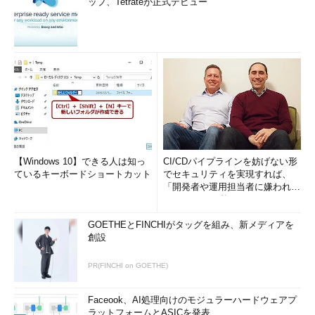
ップ、Tetrateが正式デビュー
【Windows 10】できる人は知っ
CI/CDパイプラインを妨げない形
ているキーボードショートカット
でセキュリティを実現すれば、
「開発者や運用担当者に嫌われな
いWAF」は可能か
GOETHEとFINCHIがタッグを組み、新メディアを
創設
PR(FINCHI on GOETHE)
Faceook、AI処理向けのモジュラーハードウェアプ
ラットフォームとASICを発表