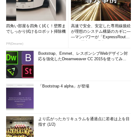
四角い部屋を四角く拭く！壁際ま
高速で安全、安定した専用線接続
でしっかり拭けるロボット掃除機
が理想のシステム構築のカギに―
―マンパワーが「ExpressRout
e」を導入した理由
PR(Dreame)
Bootstrap、Emmet、レスポンシブWebデザイン対
応を強化したDreamweaver CC 2015を使ってみ...
「Bootstrap 4 alpha」が登場
より広がったカリキュラムを通過点に若者は上を目
指す (1/2)