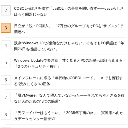
COBOLっぽさを残す「JaBOL」の是非を問い直す――Javaらしさ
はもう問題じゃない
日立が「脱・PC購入」 17万台のグループ向けPCを“サブスク”で
調達へ
残存“Windows 10”が危険なだけじゃない、そもそもPC保護は「年
間76日も機能していない」
Windows Updateで要注意 甘く見るとPCの起動も認証も止まる
「3つのセキュリティ移行」
メインフレームに眠る「年代物のCOBOLコード」、AIでも苦戦す
る"読みにくさ"の正体
「脱VMware」なんて望んでいなかった――それでも考えざるを得
ない人のための“3つの筋道”
「光ファイバーはもう古い」「2035年宇宙の旅」 実運用へ向か
うデータセンター新技術