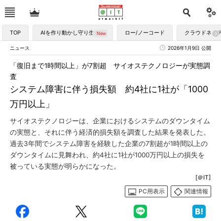
TOP
AIを作り動かし守り生かす
ロー/ノーコード
クラウドネイ
ニュース
2026年1月9日 公開
「復旧まで1時間以上」が7割超 サイオステクノロジーが実態調
査
システム障害に伴う損失額 約4社に1社が「1000
万円以上」
サイオステクノロジーは、企業におけるシステムのダウンタイム
の実態と、それに伴う経済的損失額を調査した結果を発表した。
過去3年間でシステム障害を経験した企業の7割超が1時間以上の
ダウンタイムに見舞われ、約4社に1社が1000万円以上の損失を
被っている実態が明らかになった。
[＠IT]
PC用表示
関連情報