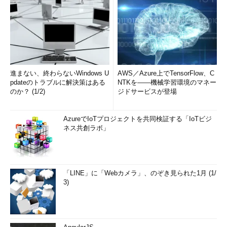
進まない、終わらないWindows U
AWS／Azure上でTensorFlow、C
pdateのトラブルに解決策はある
NTKを――機械学習環境のマネー
のか？ (1/2)
ジドサービスが登場
AzureでIoTプロジェクトを共同検証する「IoTビジ
ネス共創ラボ」
「LINE」に「Webカメラ」、のぞき見られた1月 (1/
3)