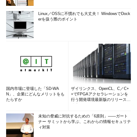
Linux／OSSに不慣れでも大丈夫！ WindowsでDock
erを扱う際のポイント
国内市場に登場した「SD-WA
ザイリンクス、OpenCL、C／C+
N」、企業にどんなメリットをも
+でFPGAアクセラレーションを
たらすか
行う開発環境最新版のリリースを
発表
未知の脅威に対抗するための「6原則」――ガート
ナー サミットから学ぶ、これからの情報セキュリテ
ィ対策