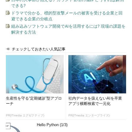
できる?
ドラマで分かる、標的型攻撃メールの被害を受ける企業と回
避できる企業の分岐点
組み込みソフトウェア開発でAIを活用するには? 現場の課題を
解決する方法
チェックしておきたい人気記事
生産性を守る“定期健診”型アプロ
社内データを扱えないAIを卒業
ーチ
アプリ横断検索で一元化
PR(ITmedia エグゼクティブ)
PR(ITmedia エンタープライズ)
Hello Python (1/3)