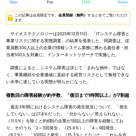
Share
Post
LINE
Hatena
この記事は会員限定です。
会員登録（無料）
すると全てご覧いただけ
ます。
サイオステクノロジーは2025年12月11日、「ITシステム障害と
事業リスクに関する実態調査」の結果を発表した。同調査は、従
業員数300人以上の企業の情報システム業務に携わる責任者・担
当者550人を対象に、インターネットリサーチで実施した。
調査によると、システム障害は決して「まれな例外」ではな
く、事業継続や企業価値に直結する経営リスクとして無視できな
い水準に達している実態が明らかになった。
複数回の障害経験が約半数、「復旧まで1時間以上」が7割超
過去3年間におけるシステム障害の発生状況について、「発生
していない」は27.8％だった。「分からない／答えられない」
（11.5％）を除くと約6割の企業が1回以上の障害を経験してお
り、そのうち「2～3回発生」（25.6％）、「4～9回発生」
（8.2％）、「10回以上発生」（15.3％）となった。これらを合