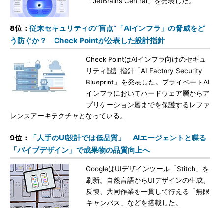
「JetBrains Central」を発表した。
8位：
従来セキュリティの“盲点”「AIインフラ」の脅威をど
う防ぐか？ Check Pointが公表した設計指針
Check PointはAIインフラ向けのセキュ
リティ設計指針「AI Factory Security
Blueprint」を発表した。プライベートAI
インフラにおいてハードウェア層からア
プリケーション層までを保護するレファ
レンスアーキテクチャとなっている。
9位：
「人手のUI設計では低品質」 AIエージェントと喋る
「バイブデザイン」で成果物の品質向上へ
GoogleはUIデザインツール「Stitch」を
刷新。自然言語からUIデザインの生成、
反復、共同作業を一貫して行える「無限
キャンバス」などを搭載した。