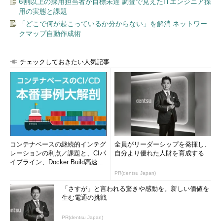
6割以上の採用担当者が目標未達 調査で見えたITエンジニア採
用の実態と課題
「どこで何が起こっているか分からない」を解消 ネットワー
クマップ自動作成術
チェックしておきたい人気記事
コンテナベースの継続的インテグ
全員がリーダーシップを発揮し、
レーションの利点／課題と、CIパ
自分より優れた人財を育成する
イプライン、Docker Build高速化
のコツ (1/2...
PR(dentsu Japan)
「さすが」と言われる驚きや感動を。新しい価値を
生む電通の挑戦
PR(dentsu Japan)