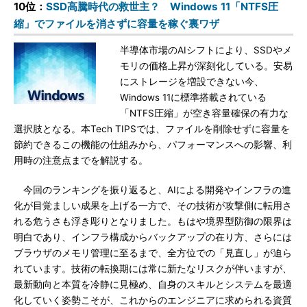
10位：
SSD高騰時代の救世主？ Windows 11「NTFS圧
縮」でファイルを消さずに容量を稼ぐ裏ワザ
半導体市場のAIシフトにより、SSDやメ
モリの価格上昇が深刻化している。安易
にストレージを増設できない今、
Windows 11に標準搭載されている
「NTFS圧縮」が空き容量確保の有力な
選択肢となる。本Tech TIPSでは、ファイルを削除せずに容量を
節約できるこの機能の仕組みから、パフォーマンスへの影響、利
用時の注意点までを解説する。
今回のランキングを振り返ると、AIによる開発やインフラの進
化が目覚ましい成果を上げる一方で、その技術が攻撃側に転用さ
れる危うさも浮き彫りとなりました。もはや境界型防御の限界は
明白であり、インフラ構成からバックアップの在り方、さらには
ブラウザのメモリ管理に至るまで、全方位での「見直し」が迫ら
れています。技術の転換期には常に新たなリスクが伴いますが、
最新動向と本質を冷静に見極め、自身のスキルとシステムを最適
化していく姿勢こそが、これからのエンジニアに求められる資質