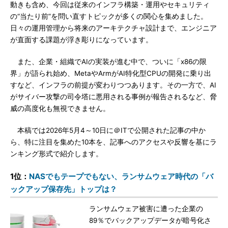
動きも含め、今回は従来のインフラ構築・運用やセキュリティ
の“当たり前”を問い直すトピックが多くの関心を集めました。
日々の運用管理から将来のアーキテクチャ設計まで、エンジニア
が直面する課題が浮き彫りになっています。
また、企業・組織でAIの実装が進む中で、ついに「x86の限
界」が語られ始め、MetaやArmがAI特化型CPUの開発に乗り出
すなど、インフラの前提が変わりつつあります。その一方で、AI
がサイバー攻撃の司令塔に悪用される事例が報告されるなど、脅
威の高度化も無視できません。
本稿では2026年5月4～10日に＠ITで公開された記事の中か
ら、特に注目を集めた10本を、記事へのアクセスや反響を基にラ
ンキング形式で紹介します。
1位：
NASでもテープでもない、ランサムウェア時代の「バ
ックアップ保存先」トップは？
ランサムウェア被害に遭った企業の
89％でバックアップデータが暗号化さ