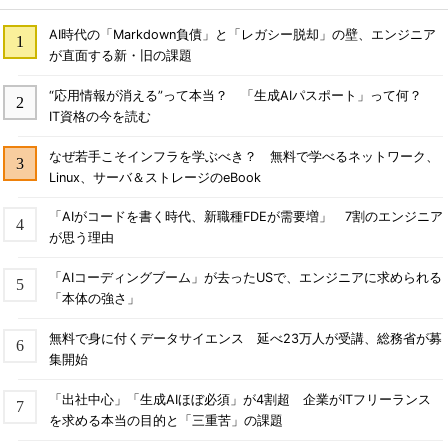
AI時代の「Markdown負債」と「レガシー脱却」の壁、エンジニア
が直面する新・旧の課題
“応用情報が消える”って本当？ 「生成AIパスポート」って何？
IT資格の今を読む
なぜ若手こそインフラを学ぶべき？ 無料で学べるネットワーク、
Linux、サーバ＆ストレージのeBook
「AIがコードを書く時代、新職種FDEが需要増」 7割のエンジニア
が思う理由
「AIコーディングブーム」が去ったUSで、エンジニアに求められる
「本体の強さ」
無料で身に付くデータサイエンス 延べ23万人が受講、総務省が募
集開始
「出社中心」「生成AIほぼ必須」が4割超 企業がITフリーランス
を求める本当の目的と「三重苦」の課題