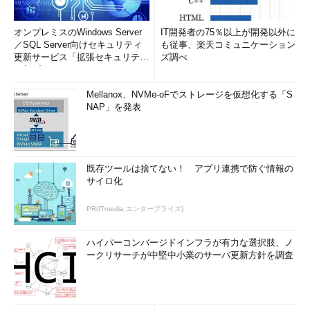
オンプレミスのWindows Server
IT開発者の75％以上が開発以外に
／SQL Server向けセキュリティ
も従事、楽天コミュニケーション
更新サービス「拡張セキュリティ
ズ調べ
更新プログ...
Mellanox、NVMe-oFでストレージを仮想化する「S
NAP」を発表
既存ツールは捨てない！ アプリ連携で防ぐ情報の
サイロ化
PR(ITmedia エンタープライズ)
ハイパーコンバージドインフラが有力な選択肢、ノ
ークリサーチが中堅中小業のサーバ更新方針を調査