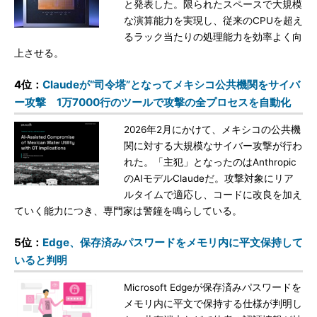
と発表した。限られたスペースで大規模
な演算能力を実現し、従来のCPUを超え
るラック当たりの処理能力を効率よく向
上させる。
4位：
Claudeが“司令塔”となってメキシコ公共機関をサイバ
ー攻撃 1万7000行のツールで攻撃の全プロセスを自動化
2026年2月にかけて、メキシコの公共機
関に対する大規模なサイバー攻撃が行わ
れた。「主犯」となったのはAnthropic
のAIモデルClaudeだ。攻撃対象にリア
ルタイムで適応し、コードに改良を加え
ていく能力につき、専門家は警鐘を鳴らしている。
5位：
Edge、保存済みパスワードをメモリ内に平文保持して
いると判明
Microsoft Edgeが保存済みパスワードを
メモリ内に平文で保持する仕様が判明し