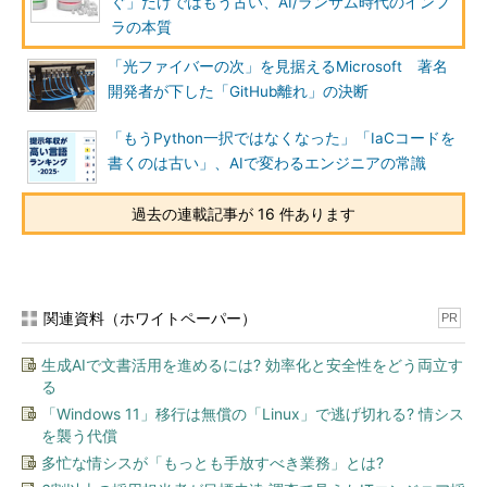
ぐ」だけではもう古い、AI/ランサム時代のインフ
ラの本質
「光ファイバーの次」を見据えるMicrosoft 著名
開発者が下した「GitHub離れ」の決断
「もうPython一択ではなくなった」「IaCコードを
書くのは古い」、AIで変わるエンジニアの常識
過去の連載記事が 16 件あります
関連資料（ホワイトペーパー）
PR
生成AIで文書活用を進めるには? 効率化と安全性をどう両立す
る
「Windows 11」移行は無償の「Linux」で逃げ切れる? 情シス
を襲う代償
多忙な情シスが「もっとも手放すべき業務」とは?