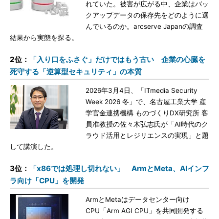
れていた。被害が広がる中、企業はバッ
クアップデータの保存先をどのように選
んでいるのか。arcserve Japanの調査
結果から実態を探る。
2位：
「入り口をふさぐ」だけではもう古い 企業の心臓を
死守する「逆算型セキュリティ」の本質
2026年3月4日、「ITmedia Security
Week 2026 冬」で、名古屋工業大学 産
学官金連携機構 ものづくりDX研究所 客
員准教授の佐々木弘志氏が「AI時代のク
ラウド活用とレジリエンスの実現」と題
して講演した。
3位：
「x86では処理し切れない」 ArmとMeta、AIインフ
ラ向け「CPU」を開発
ArmとMetaはデータセンター向け
CPU「Arm AGI CPU」を共同開発する