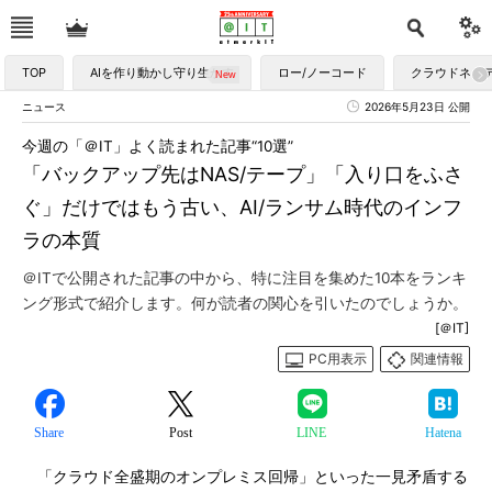
TOP
AIを作り動かし守り生かす
ロー/ノーコード
クラウドネイ
ニュース
2026年5月23日 公開
今週の「＠IT」よく読まれた記事“10選”
「バックアップ先はNAS/テープ」「入り口をふさ
ぐ」だけではもう古い、AI/ランサム時代のインフ
ラの本質
＠ITで公開された記事の中から、特に注目を集めた10本をランキ
ング形式で紹介します。何が読者の関心を引いたのでしょうか。
[＠IT]
PC用表示
関連情報
Share
Post
LINE
Hatena
「クラウド全盛期のオンプレミス回帰」といった一見矛盾する