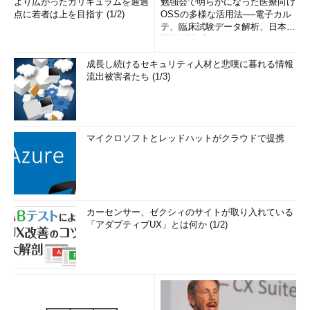
より広がったカリキュラムを通過
勉強会で明らかになった医療向け
点に若者は上を目指す (1/2)
OSSの多様な活用法──電子カル
テ、臨床試験データ解析、日本語
医学用語プラットフォーム、画...
成長し続けるセキュリティ人材と悲嘆に暮れる情報
流出被害者たち (1/3)
マイクロソフトとレッドハットがクラウドで提携
カーセンサー、ゼクシィのサイトが取り入れている
「アダプティブUX」とは何か (1/2)