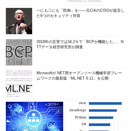
PR(FINCHI on GOETHE)
一にも二にも「防御」を――元CIAのCISOが提言し
た6つのセキュリティ対策
2018年の災害では34.2％で「BCPが機能した」、N
TTデータ経営研究所が調査
Microsoftが.NET用オープンソース機械学習フレー
ムワークの最新版「ML.NET 0.11」を公開