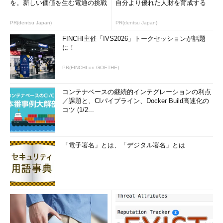
を。新しい価値を生む電通の挑戦
自分より優れた人財を育成する
PR(dentsu Japan)
PR(dentsu Japan)
FINCHI主催「IVS2026」トークセッションが話題
に！
PR(FINCHI on GOETHE)
コンテナベースの継続的インテグレーションの利点
／課題と、CIパイプライン、Docker Build高速化の
コツ (1/2...
「電子署名」とは、「デジタル署名」とは