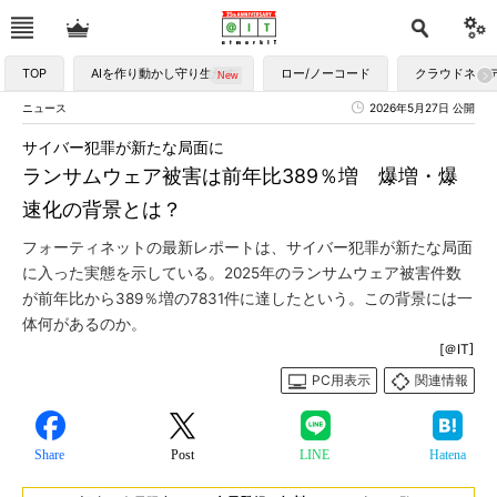
TOP
AIを作り動かし守り生かす
ロー/ノーコード
クラウドネイ
ニュース
2026年5月27日 公開
サイバー犯罪が新たな局面に
ランサムウェア被害は前年比389％増 爆増・爆
速化の背景とは？
フォーティネットの最新レポートは、サイバー犯罪が新たな局面
に入った実態を示している。2025年のランサムウェア被害件数
が前年比から389％増の7831件に達したという。この背景には一
体何があるのか。
[＠IT]
PC用表示
関連情報
Share
Post
LINE
Hatena