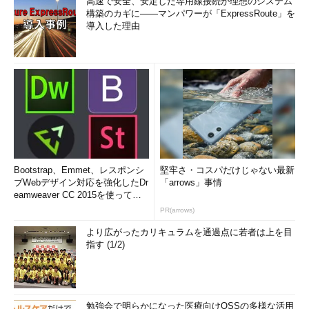
高速で安全、安定した専用線接続が理想のシステム
構築のカギに――マンパワーが「ExpressRoute」を
導入した理由
Bootstrap、Emmet、レスポンシ
堅牢さ・コスパだけじゃない最新
ブWebデザイン対応を強化したDr
「arrows」事情
eamweaver CC 2015を使って
み...
PR(arrows)
より広がったカリキュラムを通過点に若者は上を目
指す (1/2)
勉強会で明らかになった医療向けOSSの多様な活用