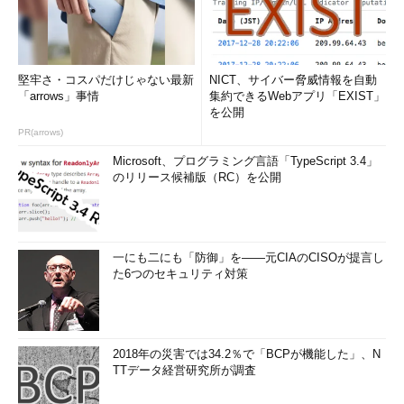
堅牢さ・コスパだけじゃない最新
NICT、サイバー脅威情報を自動
「arrows」事情
集約できるWebアプリ「EXIST」
を公開
PR(arrows)
Microsoft、プログラミング言語「TypeScript 3.4」
のリリース候補版（RC）を公開
一にも二にも「防御」を――元CIAのCISOが提言し
た6つのセキュリティ対策
2018年の災害では34.2％で「BCPが機能した」、N
TTデータ経営研究所が調査