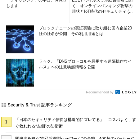
「フィッシング」の手口、お見せ
ESET ウイルスラボ総責任者に聞
します
く、オンラインバンキング攻撃の
現状とIoT時代のセキュリティ (1/
2)
ブロックチェーンの実証実験に取り組む国内企業20
社の社名が公開、その利用用途とは
ラック、「DNSプロトコルを悪用する遠隔操作ウイ
ルス」への注意喚起情報を公開
Recommended by
Security & Trust 記事ランキング
「日本のセキュリティ信仰は構造的にズレてる」 コスパよく、す
ぐ救われる“左側”の防衛術
開発者を狙う“自己拡散型npmワーム”の全貌 400超のパッケージ