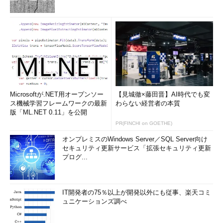
Microsoftが.NET用オープンソー
【見城徹×藤田晋】AI時代でも変
ス機械学習フレームワークの最新
わらない経営者の本質
版「ML.NET 0.11」を公開
PR(FINCHI on GOETHE)
オンプレミスのWindows Server／SQL Server向け
セキュリティ更新サービス「拡張セキュリティ更新
プログ...
IT開発者の75％以上が開発以外にも従事、楽天コミ
ュニケーションズ調べ