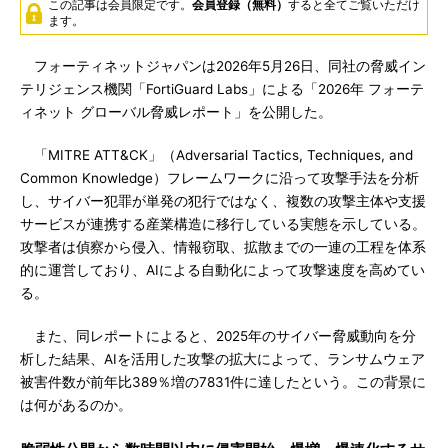
この記事は会員限定です。
会員登録（無料）
すると全てご覧いただけ
ます。
フォーティネットジャパンは2026年5月26日、同社の脅威イン
テリジェンス機関「FortiGuard Labs」による「2026年 フォーテ
ィネット グローバル脅威レポート」を公開した。
「MITRE ATT&CK」（Adversarial Tactics, Techniques, and
Common Knowledge）フレームワークに沿って攻撃手法を分析
し、サイバー犯罪が単発の犯行ではなく、複数の攻撃主体や支援
サービスが連携する産業構造に移行している実態を示している。
攻撃者は偵察から侵入、情報窃取、拡散までの一連の工程を体系
的に運営しており、AIによる自動化によって攻撃速度を高めてい
る。
また、同レポートによると、2025年のサイバー脅威動向を分
析した結果、AIを活用した攻撃の拡大によって、ランサムウェア
被害件数が前年比389％増の7831件に達したという。この背景に
は何があるのか。