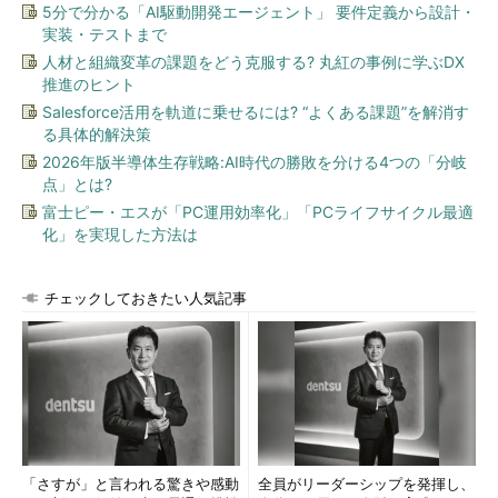
5分で分かる「AI駆動開発エージェント」 要件定義から設計・
実装・テストまで
人材と組織変革の課題をどう克服する? 丸紅の事例に学ぶDX
推進のヒント
Salesforce活用を軌道に乗せるには? “よくある課題”を解消す
る具体的解決策
2026年版半導体生存戦略:AI時代の勝敗を分ける4つの「分岐
点」とは?
富士ピー・エスが「PC運用効率化」「PCライフサイクル最適
化」を実現した方法は
チェックしておきたい人気記事
「さすが」と言われる驚きや感動
全員がリーダーシップを発揮し、