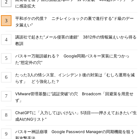
に感染拡大
平和ボケの代償？ ニチレイショックの裏で進行する“ド級のデー
タ漏えい”
講談社で起きた“メール侵害の連鎖” 3812件の情報漏えいから得る
教訓
パスキー万能説破れる？ Google同期パスキー実装に見つかっ
た“想定外の穴”
たった3人の情シス室、インシデント後の対策は「むしろ運用を減
らす」 どう強化した？
VMware管理基盤に“認証突破”の穴 Broadcom「回避策を用意せ
ず」
ChatGPTに「入力してはいけない」5項目――押さえておきたい“生
成AIのNGリスト”
パスキー神話崩壊 Google Password Managerの同期機能を狙う
新攻撃手法