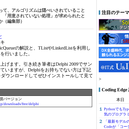
って、アルゴリズムは隠ぺいされていること
注目のテー
、「用意されていない処理」が求められたと
か（編集部）
と
環キ
ueueの解説と、TListやLinkedListを利用し
較を行いました。
ます。引き続き筆者はDelphi 2009でサン
いますが、Delphiをお持ちでない方は下記
lphiをダウンロードしてぜひインストールして見て
>
Coding E
無償バージョン
本日
jp/downloads/free/delphi
PythonでもT
気のプログラ
「最新モデル
Codeが「コ