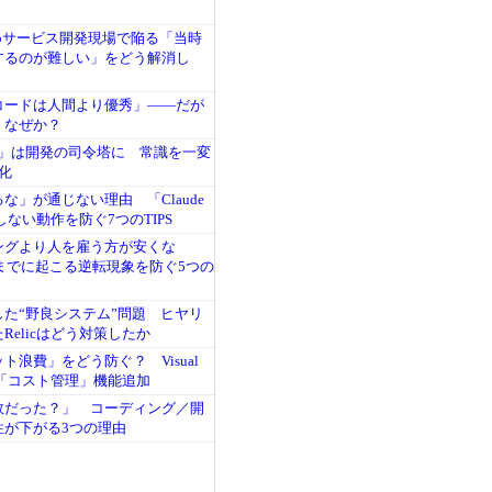
bサービス開発現場で陥る「当時
するのが難しい」をどう解消し
コードは人間より優秀」――だが
、なぜか？
Code」は開発の司令塔に 常識を一変
化
るな」が通じない理由 「Claude
しない動作を防ぐ7つのTIPS
ングより人を雇う方が安くな
年までに起こる逆転現象を防ぐ5つの
した“野良システム”問題 ヒヤリ
Relicはどう対策したか
ト浪費」をどう防ぐ？ Visual
odeに「コスト管理」機能追加
敗だった？」 コーディング／開
性が下がる3つの理由