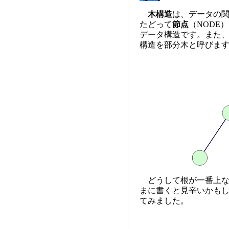
木構造
は、データの
たどって
節点
（NODE
データ構造です。また
構造を部分木と呼びま
どうして根が一番上な
まに書くと見辛いかも
てみました。