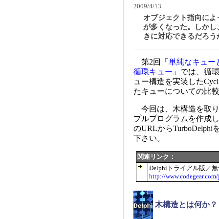
2009/4/13
オブジェクト指向によ
が多くなった。しかし
きに対応できるだろう
第2回「
単純なキュー
循環キュー
」では、循
ュー構造を実装したCyclicQ
たキューについての比
今回は、木構造を取り上げ
プルプログラムを作成して
のURLからTurboDe
下さい。
関連リンク：
Delphiトライアル版／
http://www.codegear.com/
木構造とは何か？