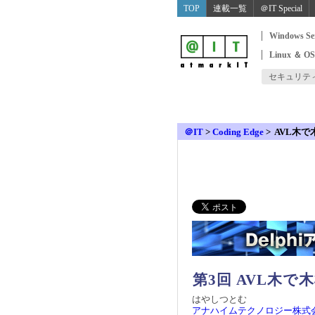
TOP
連載一覧
＠IT Special
Windows Se
Linux ＆ O
セキュリテ
＠IT
>
Coding Edge
>
AVL木
第3回 AVL木で
はやしつとむ
アナハイムテクノロジー株式