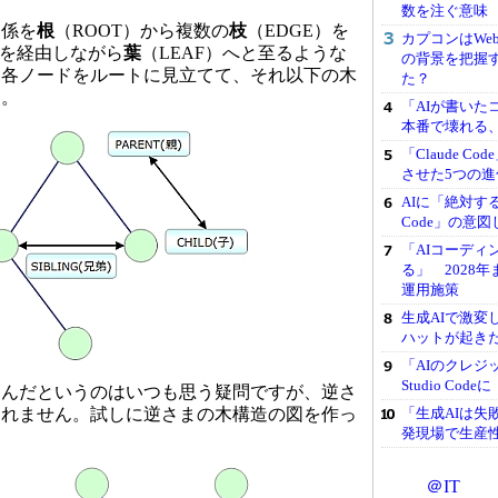
数を注ぐ意味
関係を
根
（ROOT）から複数の
枝
（EDGE）を
カプコンはWe
）を経由しながら
葉
（LEAF）へと至るような
の背景を把握
、各ノードをルートに見立てて、それ以下の木
た？
す。
「AIが書いた
本番で壊れる
「Claude 
させた5つの進
AIに「絶対す
Code」の意図
「AIコーディ
る」 2028
運用施策
生成AIで激変
ハットが起きた
「AIのクレジッ
Studio C
んだというのはいつも思う疑問ですが、逆さ
「生成AIは失
しれません。試しに逆さまの木構造の図を作っ
発現場で生産
＠IT