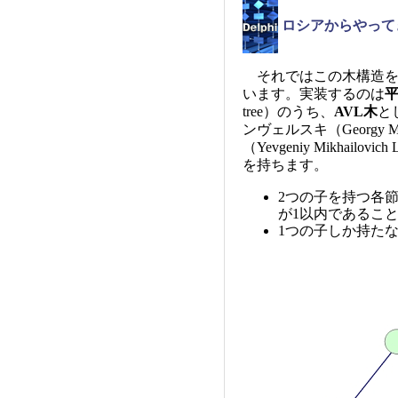
ロシアからやって
それではこの木構造をD
います。実装するのは
tree）のうち、
AVL木
と
ンヴェルスキ（Georgy Max
（Yevgeniy Mikhai
を持ちます。
2つの子を持つ各
が1以内であるこ
1つの子しか持た