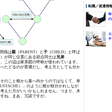
転職／派遣情
年
の
エ
チ
関係は
親
（PARENT）と
子
（CHILD）と呼ば
？）が同じ位置にある節点同士は
兄弟
ばれて、この辺は家系図の呼称が使われています。
下へたどるのが普通だし、考え方としても分か
そのこと根から葉へ向かうのではなくて、単
USTACHE）」のように根が枝分かれしなが
と考えた方がいいかもしれません。つまり、木
ですね。まあ、冗談ですが。