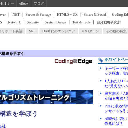
セミナー
eBook
ブログ
rver
.NET
Server & Storage
HTML5 + UX
Smart & Social
Coding Ed
SS
Network
Security
System Design
Test & Tools
自分戦略研究所
ィリポート裏話
SRE
DX時代のエンジニア
U＆Iターン
その他の特集
で木構造を学ぼう
ホワイトペ
キーワード検
ック検索」実
1人あたり15
た“見えない
経営層の「A
が陥る失敗と
PDFに眠る
ンサイトを引
木構造を学ぼう
AI時代に強
作るには？
会社