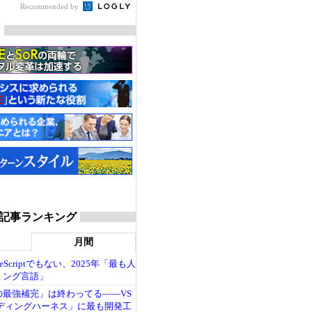
Recommended by
マ
dge 記事ランキング
月間
ypeScriptでもない、2025年「最も人
ミング言語」
の最強補完」は終わってる――VS
ーディングハーネス」に最も開発工