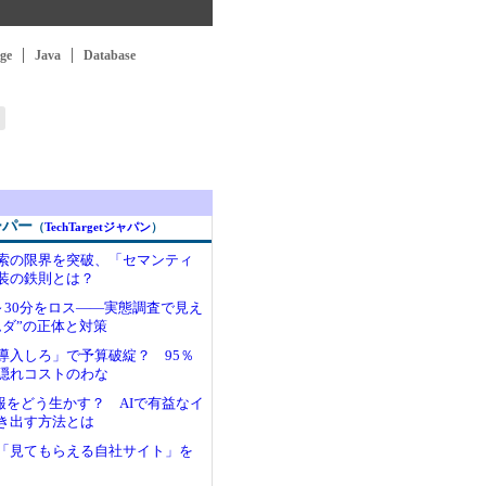
ge
Java
Database
ーパー
（
TechTargetジャパン
）
索の限界を突破、「セマンティ
装の鉄則とは？
～30分をロス――実態調査で見え
ムダ”の正体と対策
I導入しろ」で予算破綻？ 95％
隠れコストのわな
情報をどう生かす？ AIで有益なイ
き出す方法とは
い「見てもらえる自社サイト」を