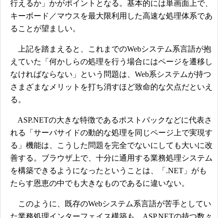
行えるか」かがポイントとなる。基本的には単画面上で、
キーボード／マウスを最大限利用した高速な処理体系であ
ることが望ましい。
上記を踏まえると、これまでのWebシステム系言語が抱
えていた「何かしらの処理を行う場合にはページを遷移し
なければならない」という問題は、Web系システムが持つ
さまざまなメリットを打ち消すほど致命的な欠点だといえ
る。
ASP.NETの大きな特徴であるポストバックなどに代表さ
れる「サーバサイドの動的な処理を同じページ上で実現す
る」機能は、こうした問題を完全でないにしても大いに改
善する。ブラウザ上で、十分に通用する業務処理システム
を構築できるようになったということは、「.NET」がも
たらす恩恵の中でも大きなものであるに違いない。
このように、既存のWebシステム系言語が苦手としてい
た業務処理インターフェイス構築も、ASP.NETの持つ数々