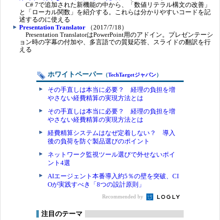
C# 7で追加された新機能の中から、「数値リテラル構文の改善」
と「ローカル関数」を紹介する。これらは分かりやすいコードを記
述するのに使える
Presentation Translator
（2017/7/18）
Presentation TranslatorはPowerPoint用のアドイン。プレゼンテーシ
ョン時の字幕の付加や、多言語での質疑応答、スライドの翻訳を行
える
ホワイトペーパー
（
TechTargetジャパン
）
その手直しは本当に必要？ 経理の負担を増
やさない経費精算の実現方法とは
その手直しは本当に必要？ 経理の負担を増
やさない経費精算の実現方法とは
経費精算システムはなぜ定着しない？ 導入
後の負荷を防ぐ製品選びのポイント
ネットワーク監視ツール選びで外せないポイ
ント4選
AIエージェント本番導入約5％の壁を突破、CI
Oが実践すべき「8つの設計原則」
Recommended by
注目のテーマ