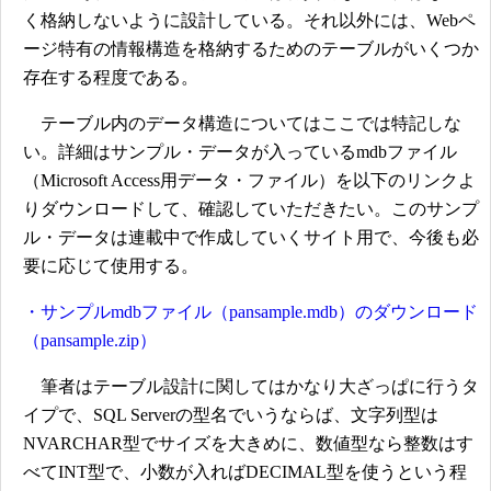
く格納しないように設計している。それ以外には、Webペ
ージ特有の情報構造を格納するためのテーブルがいくつか
存在する程度である。
テーブル内のデータ構造についてはここでは特記しな
い。詳細はサンプル・データが入っているmdbファイル
（Microsoft Access用データ・ファイル）を以下のリンクよ
りダウンロードして、確認していただきたい。このサンプ
ル・データは連載中で作成していくサイト用で、今後も必
要に応じて使用する。
・サンプルmdbファイル（pansample.mdb）のダウンロード
（pansample.zip）
筆者はテーブル設計に関してはかなり大ざっぱに行うタ
イプで、SQL Serverの型名でいうならば、文字列型は
NVARCHAR型でサイズを大きめに、数値型なら整数はす
べてINT型で、小数が入ればDECIMAL型を使うという程