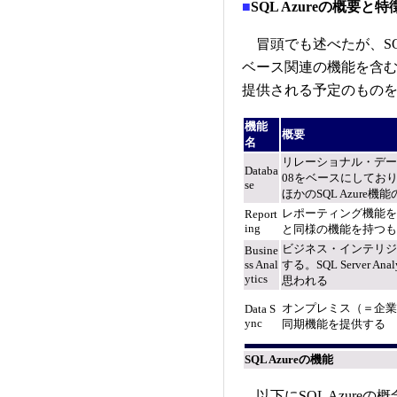
■
SQL Azureの概要と特
冒頭でも述べたが、SQL Azu
ベース関連の機能を含むサ
提供される予定のもの
機能
概要
名
リレーショナル・データベ
Databa
08をベースにしてお
se
ほかのSQL Azure
レポーティング機能を提供する。
Report
ing
と同様の機能を持つも
ビジネス・インテリジ
Busine
ss Anal
する。SQL Server A
ytics
思われる
オンプレミス（＝企業内
Data S
ync
同期機能を提供する
SQL Azureの機能
以下にSQL Azureの