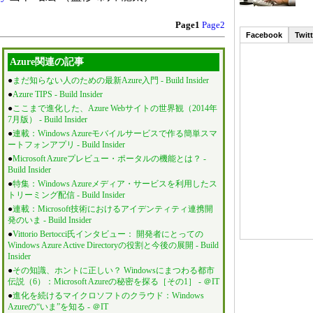
Page1
Page2
Facebook
Twitt
Azure関連の記事
●
まだ知らない人のための最新Azure入門 - Build Insider
●
Azure TIPS - Build Insider
●
ここまで進化した、Azure Webサイトの世界観（2014年
7月版） - Build Insider
●
連載：Windows Azureモバイルサービスで作る簡単スマ
ートフォンアプリ - Build Insider
●
Microsoft Azureプレビュー・ポータルの機能とは？ -
Build Insider
●
特集：Windows Azureメディア・サービスを利用したス
トリーミング配信 - Build Insider
●
連載：Microsoft技術におけるアイデンティティ連携開
発のいま - Build Insider
●
Vittorio Bertocci氏インタビュー： 開発者にとっての
Windows Azure Active Directoryの役割と今後の展開 - Build
Insider
●
その知識、ホントに正しい？ Windowsにまつわる都市
伝説（6）：Microsoft Azureの秘密を探る［その1］ - ＠IT
●
進化を続けるマイクロソフトのクラウド：Windows
Azureの“いま”を知る - ＠IT