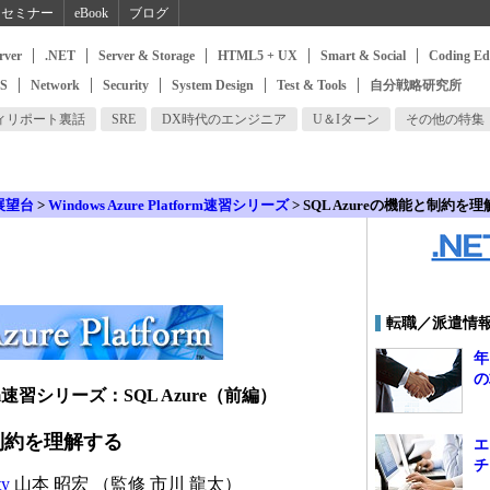
セミナー
eBook
ブログ
rver
.NET
Server & Storage
HTML5 + UX
Smart & Social
Coding Ed
SS
Network
Security
System Design
Test & Tools
自分戦略研究所
ィリポート裏話
SRE
DX時代のエンジニア
U＆Iターン
その他の特集
展望台
>
Windows Azure Platform速習シリーズ
> SQL Azureの機能と制約を
転職／派遣情
年
の
atform速習シリーズ：SQL Azure（前編）
と制約を理解する
エ
チ
ty
山本 昭宏 （監修 市川 龍太）