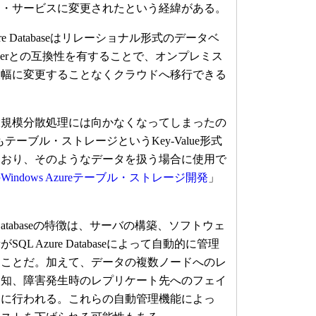
ス・サービスに変更されたという経緯がある。
e Databaseはリレーショナル形式のデータベ
erverとの互換性を有することで、オンプレミス
大幅に変更することなくクラウドへ移行できる
規模分散処理には向かなくなってしまったの
eでもテーブル・ストレージというKey-Value形式
ており、そのようなデータを扱う場合に使用で
indows Azureテーブル・ストレージ開発
」
 Databaseの特徴は、サーバの構築、ソフトウェ
L Azure Databaseによって自動的に管理
うことだ。加えて、データの複数ノードへのレ
検知、障害発生時のレプリケート先へのフェイ
的に行われる。これらの自動管理機能によっ