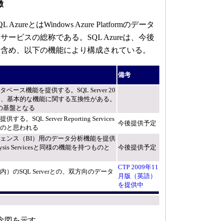
徴
reとはWindows Azure Platformのデータ
ービスの総称である。SQL Azureは、今後
を含め、以下の機能により構成されている。
備考
ース機能を提供する。SQL Server 20
り、基本的な機能に関する互換性がある。
機能の基盤となる
SQL Server Reporting Services
今後提供予定
のと思われる
ェンス（BI）用のデータ分析機能を提供
nalysis Servicesと同様の機能を持つものと
今後提供予定
CTP 2009年11
）のSQL Serverとの、双方向のデータ
月版（英語）
を提供中
概念図を示す。