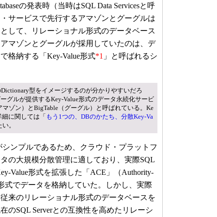
tabaseの発表時（当時はSQL Data Servicesと呼
ド・サービスで先行するアマゾンとグーグルは
スとして、リレーショナル形式のデータベース
。アマゾンとグーグルが採用していたのは、デ
納する「Key-Value形式
*1
」と呼ばれるシ
rkのDictionary型をイメージするのが分かりやすいだろ
グルが提供するKey-Value形式のデータ永続化サービ
（アマゾン）とBigTable（グーグル）と呼ばれている。Ke
の詳細に関しては「
もう1つの、DBのかたち、分散Key-Va
たい。
構造がシンプルであるため、クラウド・プラットフ
タの大規模分散管理に適しており、実際SQL
はKey-Value形式を拡張した「ACE」（Authority-
ty）という形式でデータを格納していた。しかし、実際
は従来のリレーショナル形式のデータベースを
のSQL Serverとの互換性を高めたリレーシ