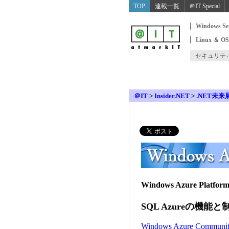
TOP
連載一覧
＠IT Special
Windows Se
Linux ＆ O
セキュリテ
＠IT
>
Insider.NET
>
.NET未来
Windows Azure Pl
SQL Azureの機能
Windows Azure Communi