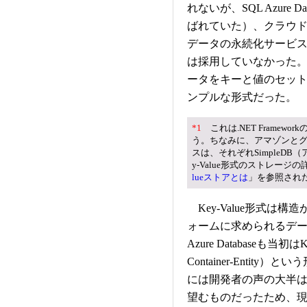
れないが、SQL Azure Da
ばれていた）、クラウ
データの永続化サービ
は採用していなかった
ータをキーと値のセットで格
ンプルな形式だった。
*1
これは.NET Framewo
う。ちなみに、アマゾンとグー
スは、それぞれSimpleDB
y-Value形式のストレージ
lueストアとは
」を参照され
Key-Value形式は
ォームに求められるデー
Azure Databaseも当初
Container-Enti
には開発者の声の大半
望むものだったため、現在