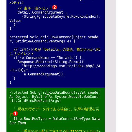
パティに
// 主キー値をセット
detail.CommandArgument =
(String)grid.DataKeys[e.Row.RowIndex].
Value;
}
}
protected void grid_RowCommand(Object sende
r, GridViewCommandEventArgs e) {
// コマンド名が「Details」の場合、指定されたURL
にリダイレクト
if (e.CommandName == "Details") {
Response.Redirect(String.Format(
"http://www.wings.msn.to/index.php/-/A
-03/{0}/",
e.CommandArgument
));
}
}
Protected Sub grid_RowDataBound(ByVal sender
As Object, ByVal e As System.Web.UI.WebContr
ols.GridViewRowEventArgs)
' 現在の行がデータ行である場合に、以降の処理を実
行
If e.Row.RowType = DataControlRowType.Data
Row Then
' 1番目のセル配下に含まれるButtonコントロール