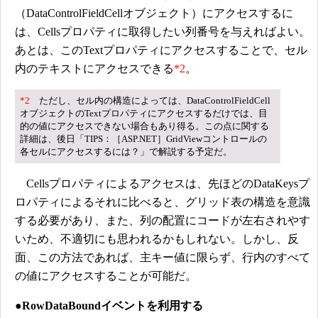
（DataControlFieldCellオブジェクト）にアクセスするに
は、Cellsプロパティに取得したい列番号を与えればよい。
あとは、このTextプロパティにアクセスすることで、セル
内のテキストにアクセスできる
*2
。
*2
ただし、セル内の構造によっては、DataControlFieldCell
オブジェクトのTextプロパティにアクセスするだけでは、目
的の値にアクセスできない場合もあり得る。この点に関する
詳細は、後日「TIPS：［ASP.NET］GridViewコントロールの
各セルにアクセスするには？」で解説する予定だ。
Cellsプロパティによるアクセスは、先ほどのDataKeysプ
ロパティによるそれに比べると、グリッド表の構造を意識
する必要があり、また、列の配置にコードが左右されやす
いため、不適切にも思われるかもしれない。しかし、反
面、この方法であれば、主キー値に限らず、行内のすべて
の値にアクセスすることが可能だ。
●RowDataBoundイベントを利用する