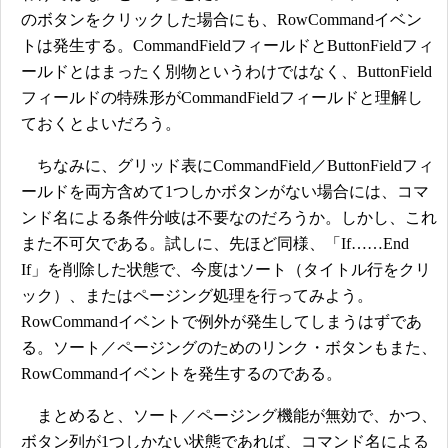
のボタンをクリックした場合にも、RowCommandイベン
トは発生する。CommandFieldフィールドとButtonFieldフィ
ールドとはまったく別物というわけではなく、ButtonField
フィールドの特殊形がCommandFieldフィールドと理解し
ておくとよいだろう。
ちなみに、グリッド表にCommandField／ButtonFieldフィ
ールドを両方含めて1つしかボタンがない場合には、コマ
ンド名による条件分岐は不要なのだろうか。しかし、これ
また不可欠である。試しに、先ほど同様、「If……End
If」を削除した状態で、今度はソート（タイトル行をクリ
ック）、またはページング処理を行ってみよう。
RowCommandイベントで例外が発生してしまうはずであ
る。ソート／ページングのためのリンク・ボタンもまた、
RowCommandイベントを発生するのである。
まとめると、ソート／ページング機能が無効で、かつ、
ボタン列が1つしかない状態であれば、コマンド名による