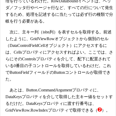
理を行っているわけだ。RowDataBoundイベントは、ヘッ
ダ／フッタ行やページャ行など、すべての行について発生
するため、処理を記述するに当たっては必ず行の種類で分
岐を行う必要がある。
次に、主キー列（isbn列）を表すセルを取得する。前述
したように、GridViewRowオブジェクトから個別のセル
（DataControlFieldCellオブジェクト）にアクセスするに
は、Cellsプロパティにアクセスすればよい。ここでは、さ
らにそのControlsプロパティを介して、配下に配置されて
いる0番目の子コントロールを取得しているわけだ。これ
でButtonFieldフィールドのButtonコントロールが取得でき
た。
あとは、Button.CommandArgumentプロパティに、
DataKeysプロパティを介して取得した主キー値をセットす
るだけだ。DataKeysプロパティに渡す行番号は、
GridViewRow.RowIndexプロパティで取得できる（
）。