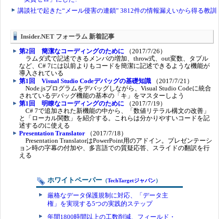
Insider.NET フォーラム 新着記事
第2回 簡潔なコーディングのために
（2017/7/26）
ラムダ式で記述できるメンバの増加、throw式、out変数、タプル
など、C# 7には以前よりもコードを簡潔に記述できるような機能が
導入されている
第1回 Visual Studio Codeデバッグの基礎知識
（2017/7/21）
Node.jsプログラムをデバッグしながら、Visual Studio Codeに統合
されているデバッグ機能の基本の「キ」をマスターしよう
第1回 明瞭なコーディングのために
（2017/7/19）
C# 7で追加された新機能の中から、「数値リテラル構文の改善」
と「ローカル関数」を紹介する。これらは分かりやすいコードを記
述するのに使える
Presentation Translator
（2017/7/18）
Presentation TranslatorはPowerPoint用のアドイン。プレゼンテーシ
ョン時の字幕の付加や、多言語での質疑応答、スライドの翻訳を行
える
ホワイトペーパー
（
TechTargetジャパン
）
厳格なデータ保護規制に対応、「データ主
権」を実現する5つの実践的ステップ
年間1800時間以上の工数削減、フィールド・