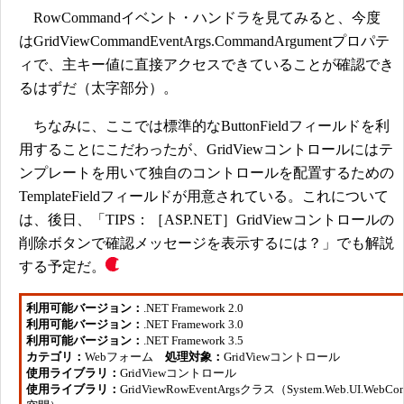
RowCommandイベント・ハンドラを見てみると、今度
はGridViewCommandEventArgs.CommandArgumentプロパテ
ィで、主キー値に直接アクセスできていることが確認でき
るはずだ（太字部分）。
ちなみに、ここでは標準的なButtonFieldフィールドを利
用することにこだわったが、GridViewコントロールにはテ
ンプレートを用いて独自のコントロールを配置するための
TemplateFieldフィールドが用意されている。これについて
は、後日、「TIPS：［ASP.NET］GridViewコントロールの
削除ボタンで確認メッセージを表示するには？」でも解説
する予定だ。
利用可能バージョン：
.NET Framework 2.0
利用可能バージョン：
.NET Framework 3.0
利用可能バージョン：
.NET Framework 3.5
カテゴリ：
Webフォーム
処理対象：
GridViewコントロール
使用ライブラリ：
GridViewコントロール
使用ライブラリ：
GridViewRowEventArgsクラス（System.Web.UI.WebCo