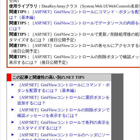
空間）
使用ライブラリ：
DataKeyArrayクラス（System.Web.UI.WebControls
関連TIPS：
［ASP.NET］GridViewコントロールにコマンド・ボタンを
は？（基本編）
関連TIPS：
［ASP.NET］GridViewコントロールでデータソースの内容
には？
関連TIPS：
［ASP.NET］GridViewコントロールで更新／削除処理後の
タマイズするには？（後日公開予定）
関連TIPS：
［ASP.NET］GridViewコントロールの各セルにアクセスす
（後日公開予定）
関連TIPS：
［ASP.NET］GridViewコントロールの削除ボタンで確認メ
表示するには？（後日公開予定）
この記事と関連性の高い別の.NET TIPS
［ASP.NET］GridViewコントロールにコマンド・ボ
タンを配置するには？（基本編）
［ASP.NET］GridViewコントロールに選択ボタンを
追加するには？
［ASP.NET］GridViewコントロールの削除ボタンで
確認メッセージを表示するには？
［ASP.NET］GridViewコントロールで各列の表示を
カスタマイズするには？
［ASP.NET］GridViewコントロールのヘッダにソー