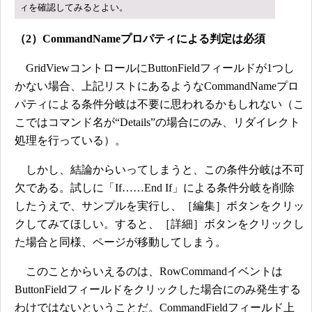
ィを確認してみるとよい。
（2）CommandNameプロパティによる判定は必須
GridViewコントロールにButtonFieldフィールドが1つし
かない場合、上記リストにあるようなCommandNameプロ
パティによる条件分岐は不要に思われるかもしれない（こ
こではコマンド名が“Details”の場合にのみ、リダイレクト
処理を行っている）。
しかし、結論からいってしまうと、この条件分岐は不可
欠である。試しに「If……End If」による条件分岐を削除
したうえで、サンプルを実行し、［編集］ボタンをクリッ
クしてみてほしい。すると、［詳細］ボタンをクリックし
た場合と同様、ページが移動してしまう。
このことからいえるのは、RowCommandイベントは
ButtonFieldフィールドをクリックした場合にのみ発生する
わけではないということだ。CommandFieldフィールド上