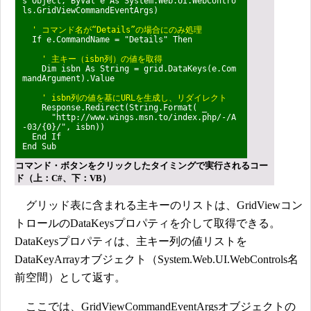
s Object, ByVal e As System.Web.UI.WebContro
ls.GridViewCommandEventArgs)
' コマンド名が“Details”の場合にのみ処理
If e.CommandName = "Details" Then
' 主キー（isbn列）の値を取得
Dim isbn As String = grid.DataKeys(e.Com
mandArgument).Value
' isbn列の値を基にURLを生成し、リダイレクト
Response.Redirect(String.Format( _
"http://www.wings.msn.to/index.php/-/A
-03/{0}/", isbn))
End If
End Sub
コマンド・ボタンをクリックしたタイミングで実行されるコー
ド（上：C#、下：VB）
グリッド表に含まれる主キーのリストは、GridViewコン
トロールのDataKeysプロパティを介して取得できる。
DataKeysプロパティは、主キー列の値リストを
DataKeyArrayオブジェクト（System.Web.UI.WebControls名
前空間）として返す。
ここでは、GridViewCommandEventArgsオブジェクトの