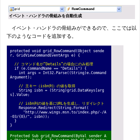
イベント・ハンドラの骨組みを自動生成
イベント・ハンドラの骨組みができるので、ここでは以
下のようなコードを追加する。
protected void grid_RowCommand(Object sende
r, GridViewCommandEventArgs e) {
// コマンド名が“Details”の場合にのみ処理
if (e.CommandName == "Details") {
int args = Int32.Parse((String)e.Command
Argument);
// 主キー（isbn列）の値を取得
String isbn = (String)grid.DataKeys[arg
s].Value;
// isbn列の値を基にURLを生成し、リダイレクト
Response.Redirect(String.Format(
"http://www.wings.msn.to/index.php/-/A
-03/{0}/", isbn));
}
}
Protected Sub grid_RowCommand(ByVal sender A