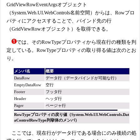
GridViewRowEventArgsオブジェクト
（System.Web.UI.WebControls名前空間）からは、Rowプロ
パティにアクセスすることで、バインド先の行
（GridViewRowオブジェクト）を取得できる。
では、そのRowTypeプロパティから現在行の種類を判
定している。RowTypeプロパティの取り得る値は次のとお
り。
メンバ名
概要
DataRow
データ行（データバインドが可能な行）
EmptyDataRow
空行
Footer
フッタ行
Header
ヘッダ行
Pager
ページャ行
RowTypeプロパティの戻り値（System.Web.UI.WebControls.Dat
aControlRowType列挙体のメンバ）
ここでは、現在行がデータ行である場合にのみ後続の処