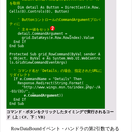
を取得
Dim detail As Button = DirectCast(e.Row.
Cells(0).Controls(0), Button)
' ButtonコントロールのCommandArgumentプロパ
ティに
' 主キー値をセット
detail.CommandArgument = _
grid.DataKeys(e.Row.RowIndex).Value
End If
End Sub
Protected Sub grid_RowCommand(ByVal sender A
s Object, ByVal e As System.Web.UI.WebContro
ls.GridViewCommandEventArgs)
' コマンド名が「Details」の場合、指定されたURLに
リダイレクト
If e.CommandName = "Details" Then
Response.Redirect(String.Format( _
"http://www.wings.msn.to/index.php/-/A
-03/{0}/", _
e.CommandArgument
))
End If
End Sub
コマンド・ボタンをクリックしたタイミングで実行されるコー
ド（上：C#、下：VB）
RowDataBoundイベント・ハンドラの第2引数である