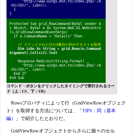
"http://www.wings.msn.to/index.php/-/A
-03/{0}/", isbn));
}
}
Protected Sub grid_RowCommand(ByVal sender A
s Object, ByVal e As System.Web.UI.WebContro
ls.GridViewCommandEventArgs)
If e.CommandName = "Details" Then
// クリックされた行の3番目の列のテキストを取得
Dim isbn As String = grid.Rows(e.Command
Argument).Cells(2).Text
Response.Redirect(String.Format( _
"http://www.wings.msn.to/index.php/-/A
-03/{0}/", isbn))
End If
End Sub
コマンド・ボタンをクリックしたタイミングで実行されるコー
ド（上：C#、下：VB）
Rowsプロパティによって行（GridViewRowオブジェク
ト）を取得する方法については、「
TIPS：同（基本
編）
」で紹介したとおりだ。
GridViewRowオブジェクトからさらに個々のセル