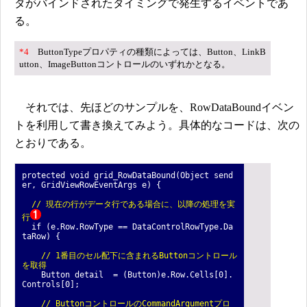
タがバインドされたタイミングで発生するイベントであ
る。
*4
ButtonTypeプロパティの種類によっては、Button、LinkB
utton、ImageButtonコントロールのいずれかとなる。
それでは、先ほどのサンプルを、RowDataBoundイベン
トを利用して書き換えてみよう。具体的なコードは、次の
とおりである。
protected void grid_RowDataBound(Object send
er, GridViewRowEventArgs e) {
// 現在の行がデータ行である場合に、以降の処理を実
行
if (e.Row.RowType == DataControlRowType.Da
taRow) {
// 1番目のセル配下に含まれるButtonコントロール
を取得
Button detail = (Button)e.Row.Cells[0].
Controls[0];
// ButtonコントロールのCommandArgumentプロ