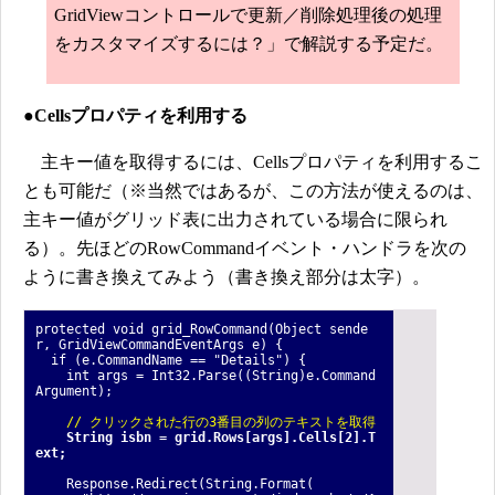
GridViewコントロールで更新／削除処理後の処理
をカスタマイズするには？」で解説する予定だ。
●Cellsプロパティを利用する
主キー値を取得するには、Cellsプロパティを利用するこ
とも可能だ（※当然ではあるが、この方法が使えるのは、
主キー値がグリッド表に出力されている場合に限られ
る）。先ほどのRowCommandイベント・ハンドラを次の
ように書き換えてみよう（書き換え部分は太字）。
protected void grid_RowCommand(Object sende
r, GridViewCommandEventArgs e) {
if (e.CommandName == "Details") {
int args = Int32.Parse((String)e.Command
Argument);
// クリックされた行の3番目の列のテキストを取得
String isbn = grid.Rows[args].Cells[2].T
ext;
Response.Redirect(String.Format(