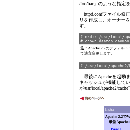
/foo/bar」のような
httpd.confファ
リを作成し、オーナーをA
す。
# mkdir /usr/local/ap
# chown daemon.daemon
注：
Apache 2.2のデフ
て適宜変更します。
# /usr/local/apache2/
最後にApacheを起
キャッシュが機能して
が/usr/local/apac
Index
Apache 2
最新Apach
Page 1