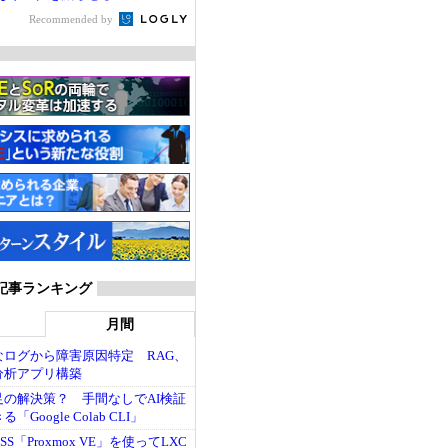
Recommended by
SS 記事ランキング
月間
なログから障害原因特定 RAG、
グ分析アプリ構築
足の解決策？ 手間なしでAI検証
Google Colab CLI」
S「Proxmox VE」を使ってLXC