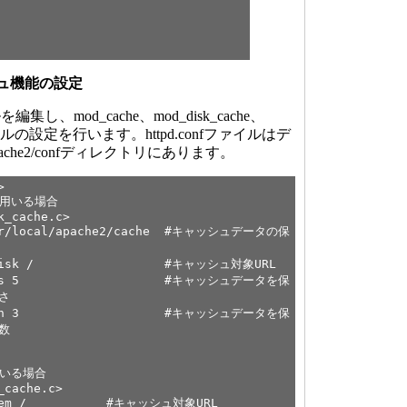
ュ機能の設定
編集し、mod_cache、mod_disk_cache、
ュールの設定を行います。httpd.confファイルはデ
/apache2/confディレクトリにあります。
>
用いる場合
_cache.c>
ocal/apache2/cache #キャッシュデータの保
e disk / #キャッシュ対象URL
evels 5 #キャッシュデータを保
さ
ength 3 #キャッシュデータを保
数
いる場合
cache.c>
mem / #キャッシュ対象URL