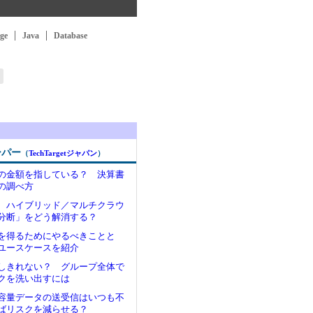
ge
Java
Database
ーパー
（
TechTargetジャパン
）
の金額を指している？ 決算書
の調べ方
 ハイブリッド／マルチクラウ
分断」をどう解消する？
果を得るためにやるべきことと
ユースケースを紹介
しきれない？ グループ全体で
クを洗い出すには
容量データの送受信はいつも不
ばリスクを減らせる？