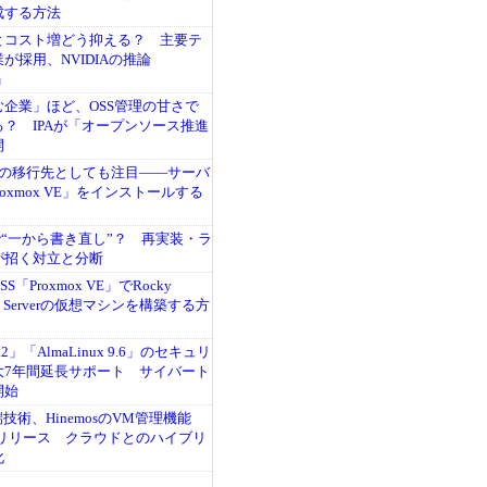
成する方法
とコスト増どう抑える？ 主要テ
が採用、NVIDIAの推論
」
む企業」ほど、OSS管理の甘さで
？ IPAが「オープンソース推進
開
e」の移行先としても注目――サーバ
roxmox VE」をインストールする
Iで“一から書き直し”？ 再実装・ラ
が招く対立と分断
「Proxmox VE」でRocky
dows Serverの仮想マシンを構築する方
 9.2」「AlmaLinux 9.6」のセキュリ
大7年間延長サポート サイバート
開始
技術、HinemosのVM管理機能
をリリース クラウドとのハイブリ
化