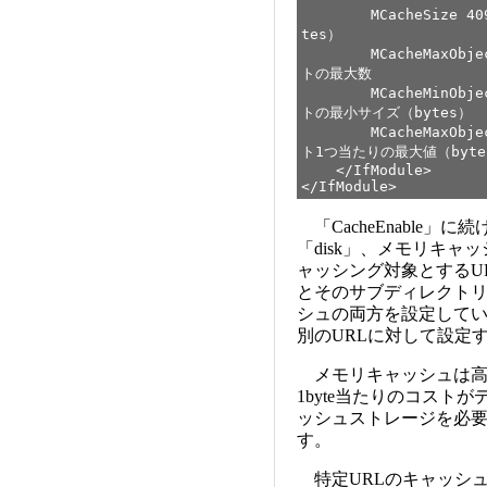
MCacheSize 
tes）
MCacheMaxObjec
トの最大数
MCacheMinObje
トの最小サイズ（bytes）
MCacheMaxObjec
ト1つ当たりの最大値（byte
</IfModule>
</IfModule>
「CacheEnable
「disk」、メモリキャ
ャッシング対象とするU
とそのサブディレクト
シュの両方を設定してい
別のURLに対して設定
メモリキャッシュは高
1byte当たりのコス
ッシュストレージを必
す。
特定URLのキャッシュを無