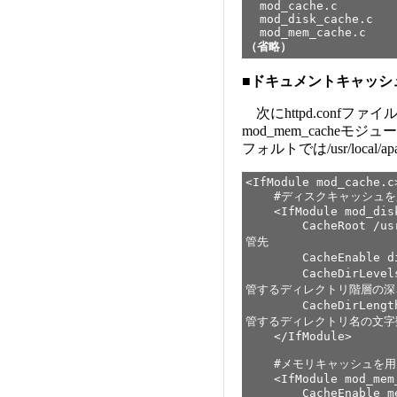
mod_cache.c
mod_disk_cache.c
mod_mem_cache.c
（省略）
■
ドキュメントキャッシ
次にhttpd.confファイルを
mod_mem_cacheモジ
フォルトでは/usr/local
<IfModule mod_cache.c
#ディスクキャッシュを
<IfModule mod_disk
CacheRoot /usr/l
管先
CacheEnabl
CacheDirL
管するディレクトリ階層の深
CacheDirL
管するディレクトリ名の文字
</IfModule>
#メモリキャッシュを用
<IfModule mod_mem_
CacheEnable 