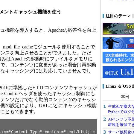
メントキャッシュ機能を使う
注目のテーマ
機能を導入すると、Apacheの応答性を向上
。
、mod_file_cacheモジュールを使用することで
ポンスを向上させることができました。ただ
heの仕組みはApacheの起動時にファイルをメモリに
ので、コンテンツに変更があった場合は再起動
的なキャッシングには対応していませんでし
Linux ＆ O
FC 2616に準拠したHTTPコンテンツキャッシュが
e-Controlヘッダを使ったキャッシュ制御にも
本日
ンテンツだけでなく動的コンテンツのキャッシ
he側の設定により、URLごとにキャッシュ機能
生成AIで膨大
ることもできます。
Pythonでロ
AIインフラ不
環境を確保できる「
Content-Type" content="text/html; c
サーバ仮想化OS