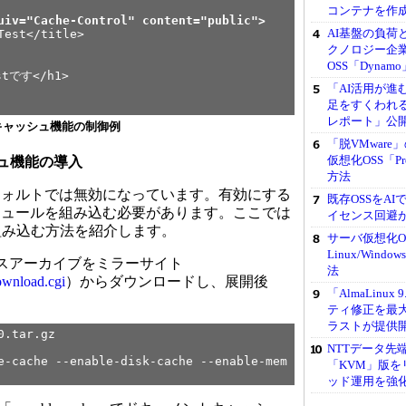
コンテナを作
uiv="Cache-Control" content="public">
AI基盤の負荷
t</title>
クノロジー企業
OSS「Dynamo
です</h1>
「AI活用が進
足をすくわれる
レポート」公
によるキャッシュ機能の制御例
「脱VMwar
仮想化OSS「P
ュ機能の導入
方法
ォルトでは無効になっています。有効にする
既存OSSをA
ジュールを組み込む必要があります。ここでは
イセンス回避
組み込む方法を紹介します。
サーバ仮想化OSS
Linux/Win
のソースアーカイブをミラーサイト
法
download.cgi
）からダウンロードし、展開後
「AlmaLinux
ティ修正を最
ラストが提供
0.tar.gz
NTTデータ先端
e-cache --enable-disk-cache --enable-mem
「KVM」版
ッド運用を強