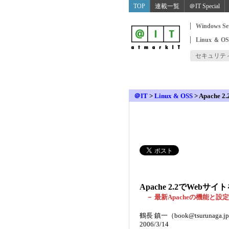
TOP
連載一覧
＠IT Special
Windows Se
Linux ＆ O
セキュリテ
＠IT
>
Linux & OSS
>
Apach
Apache 2.2でWe
－ 最新Apacheの機能と設
鶴長 鎮一（book@tsurunaga.j
2006/3/14