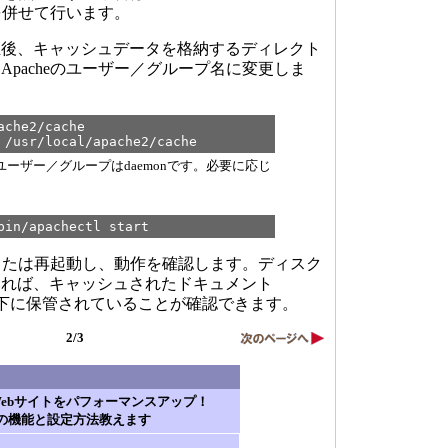
指定を併せて行います。
イル修正後、キャッシュデータを格納するディレクト
pacheのユーザー／グループ名に変更しま
ache2/cache
 /usr/local/apache2/cache
ォルトユーザー／グループはdaemonです。必要に応じ
bin/apachectl start
動または再起動し、動作を確認します。ディスク
いれば、キャッシュされたドキュメント
he2/cache下に保管されていることが確認できます。
2/3
.2でWebサイトをパフォーマンスアップ！
eの機能と設定方法教えます