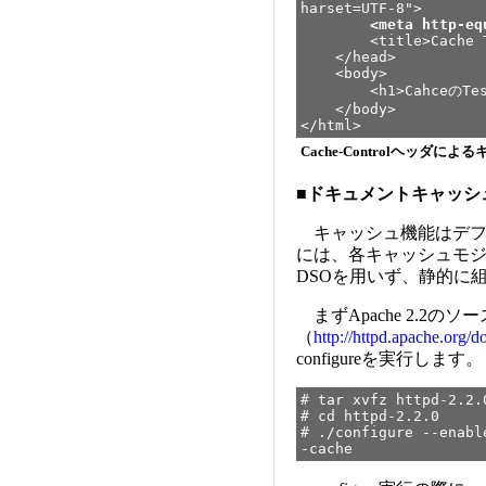
harset=UTF-8">
<meta http-eq
<title>Cache Tes
</head>
<body>
<h1>CahceのTest
</body>
</html>
Cache-Controlヘッダ
■
ドキュメントキャッシ
キャッシュ機能はデフ
には、各キャッシュモ
DSOを用いず、静的に
まずApache 2.2
（
http://httpd.apache.org/
configureを実行します。
# tar xvfz httpd-2.2.
# cd httpd-2.2.0
# ./configure --enabl
-cache