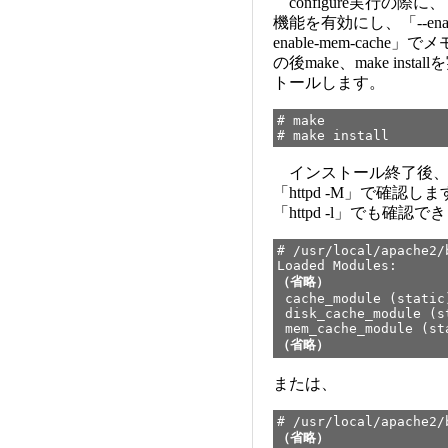
configure実行の際に、
機能を有効にし、「--enab
enable-mem-cac
の後make、make instal
トールします。
# make
# make install
インストール終了後、
「httpd -M」で確認
「httpd -l」でも確認で
# /usr/local/apache2/
Loaded Modules:
（省略）
cache_module (static
disk_cache_module (s
mem_cache_module (st
（省略）
または、
# /usr/local/apache2/
（省略）