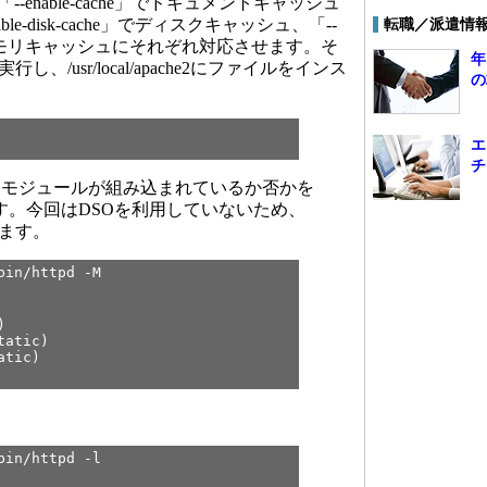
「--enable-cache」でドキュメントキャッシュ
le-disk-cache」でディスクキャッシュ、「--
転職／派遣情
he」でメモリキャッシュにそれぞれ対応させます。そ
年
lを実行し、/usr/local/apache2にファイルをインス
の
エ
チ
モジュールが組み込まれているか否かを
します。今回はDSOを利用していないため、
きます。
bin/httpd -M
)
tatic)
atic)
bin/httpd -l