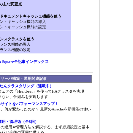
2.2の主な変更点
ドキュメントキャッシュ機能を使う
ントキャッシュ機能の導入
ントキャッシュ機能の設定
ンスクラスタを使う
ランス機能の導入
ランス機能の設定
ux Square全記事インデックス
ーラム サーバ構築・運用関連記事
でかんたんクラスタリング（連載中）
アの「Heartbeat」を使ってHAクラスタを実現
さない」仕組みを実現します
でWebサイトをパフォーマンスアップ！
.2は、何が変わったのか？ 最新のApacheを新機能の使い
2.0運用・管理術（全8回）
 2.0の運用や管理方法を解説する。まず必須設定と基本
を行い今後の運用に備える