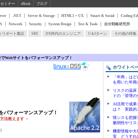
セミナー
eBook
ブログ
rver
.NET
Server & Storage
HTML5 + UX
Smart & Social
Coding Ed
SS
Network
Security
System Design
Test & Tools
自分戦略研究所
ィリポート裏話
SRE
DX時代のエンジニア
U＆Iターン
その他の特集
e 2.2でWebサイトをパフォーマンスアップ！
ホワイトペ
「年商」はど
を用いた年商
リスクの温床
ドの「管理の
AI活用で成
は？ 実践的
bサイトをパフォーマンスアップ！
情シスも把握
定方法教えます －
脆弱性やリス
p）
機密情報や大
安 どうすれ