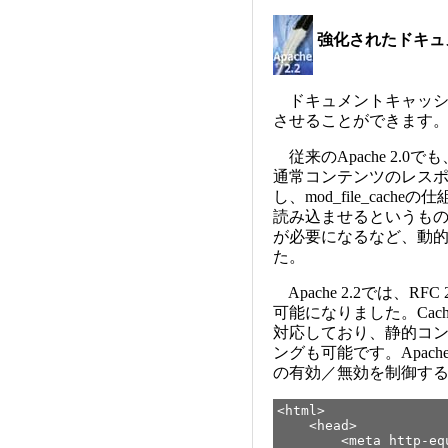
強化されたドキュ
ドキュメントキャッシュ
させることができます
従来のApache 2.0でも
通常コンテンツのレス
し、mod_file_cac
読み込ませるというも
が必要になるなど、動
た。
Apache 2.2では、R
可能になりました。Cach
対応しており、静的コ
ングも可能です。Apac
の有効／無効を制御す
<html>
<head>
<meta http-equiv="