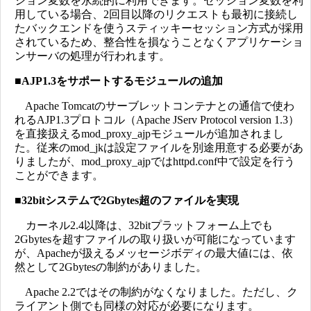
ション変数を永続的に利用できます。セッション変数を利
用している場合、2回目以降のリクエストも最初に接続し
たバックエンドを使うスティッキーセッション方式が採用
されているため、整合性を損なうことなくアプリケーショ
ンサーバの処理が行われます。
■
AJP1.3をサポートするモジュールの追加
Apache Tomcatのサーブレットコンテナとの通信で使わ
れるAJP1.3プロトコル（Apache JServ Protocol version 1.3）
を直接扱えるmod_proxy_ajpモジュールが追加されまし
た。従来のmod_jkは設定ファイルを別途用意する必要があ
りましたが、mod_proxy_ajpではhttpd.conf中で設定を行う
ことができます。
■
32bitシステムで2Gbytes超のファイルを実現
カーネル2.4以降は、32bitプラットフォーム上でも
2Gbytesを超すファイルの取り扱いが可能になっています
が、Apacheが扱えるメッセージボディの最大値には、依
然として2Gbytesの制約がありました。
Apache 2.2ではその制約がなくなりました。ただし、ク
ライアント側でも同様の対応が必要になります。