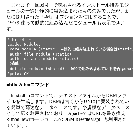
これまで「httpd -l」で表示されるインストール済みモジ
ュールの一覧は静的に組み込まれたもののみでしたが、新
たに採用された「-M」オプションを使用することで、
DSOを使って動的に組み込んだモジュールも表示できま
す。
# httpd -M
Loaded Modules:
core_module (static)
←静的に組み込まれている場合はstati
authn_file_module (static)
authn_default_module (static)
（省略）
deflate_module (shared)
←DSOで組み込まれている場合はsha
Syntax OK
■
httxt2dbmコマンド
httxt2dbmコマンドで、テキストファイルからDBMファ
イルを生成します。DBMは古くからUNIXに実装されてい
る簡単で高速なデータベースです。小規模なデータベース
として広く利用されており、ApacheではURLを書き換え
るmod_rewriteモジュールのDBM RewriteMapにも利用され
ています。