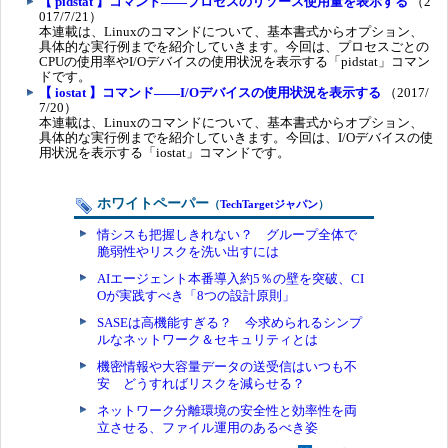
【 pidstat 】コマンド――プロセスのリソース使用量を表示する
（2
017/7/21）
本連載は、Linuxのコマンドについて、基本書式からオプション、
具体的な実行例までを紹介していきます。今回は、プロセスごとの
CPUの使用率やI/Oデバイスの使用状況を表示する「pidstat」コマン
ドです。
【 iostat 】コマンド――I/Oデバイスの使用状況を表示する
（2017/
7/20）
本連載は、Linuxのコマンドについて、基本書式からオプション、
具体的な実行例までを紹介していきます。今回は、I/Oデバイスの使
用状況を表示する「iostat」コマンドです。
ホワイトペーパー
（
TechTargetジャパン
）
情シスも把握しきれない？ グループ全体で
脆弱性やリスクを洗い出すには
AIエージェント本番導入約5％の壁を突破、CI
Oが実践すべき「8つの設計原則」
SASEは高機能すぎる？ 今求められるシンプ
ルなネットワーク＆セキュリティとは
機密情報や大容量データの送受信はいつも不
安 どうすればリスクを減らせる？
ネットワーク分離環境の安全性と効率性を両
立させる、ファイル運用のあるべき姿