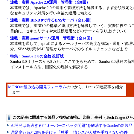
連載：実用 Apache 2.0運用・管理術（全8回）
本連載では、Apache 2.0の運用や管理方法を解説する。まず必須設定
なセキュリティ対策を行い今後の運用に備える
連載：実用 BIND 9で作るDNSサーバ（全15回）
本連載では、BIND 9の構築／運用方法を解説していく。実際に役立つ
目的に、セキュリティや大規模運用などのテーマを取り上げていく
連載：実用qmailサーバ運用・管理術（全14回）
本連載を通して、qmailによるメールサーバの高度な構築・運用・管理
介。SPAM対策やML管理からサーバでのウイルスチェックなどまで
特集：Samba 3.0の全貌 改訂版
Samba 3.0リリースから8カ月。ここであらためて、Samba 3.0系列の新
インストール方法、国際化の現状を解説する
MONOist組み込み開発フォーラム
の中から、Linux関連記事を紹介
します