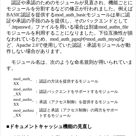
認証や承認のためのモジュールが見直され、機能ごとに
モジュールを分割するなどの修正が行われました。例えば
BASIC認証を提供するmod_auth_basicモジュールは単に認
証や承認の手段のみを提供し、そのバックエンドとして
「.htpasswd」ファイルを用いる場合は別途mod_authn_file
モジュールを利用することになりました。下位互換性が損
なわれているため、mod_auth_pgsqlやmod_auth_mysqlな
ど、Apache 2.0で使用していた認証・承認モジュールが動
作しない場合があります。
モジュール名は、次のような命名規則が用いられていま
す。
mod_auth_
：
認証の方法を提供するモジュール
XX
mod_authn
：
認証バックエンドをサポートするモジュール
_XX
mod_authz_
：
承認（アクセス制御）を提供するモジュール
XX
認証と承認（アクセス制御）の両方をサポー
mod_authnz
：
_XX
トするモジュール
■
ドキュメントキャッシュ機能の見直し