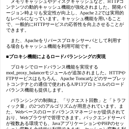
メモリキャッシュやディスクキャッシュなど、HTTPコ
ンテンツの動的キャッシュ機能が強化されました。開発バ
ージョン時よりも安定性が向上し、Apache 2.2では実用的
なレベルになっています。キャッシュ機能を用いること
で、一般的にHTTPサービスの応答性を向上させることが
できます。
また、Apacheをリバースプロキシサーバとして利用す
る場合もキャッシュ機能を利用可能です。
■
プロキシ機能によるロードバランシングの実現
プロキシでロードバランス機能を実現する
mod_proxy_balancerモジュールが追加されました。HTTPや
FTPサービスはもちろん、Apache Tomcatなどのサーブレッ
トコンテナとの通信で使われるAJP13プロトコルのロード
バランス機能も提供します。
バランシングの制御は、「リクエスト回数」と「トラフ
ィック量」の2つのアルゴリズムが用意されています。ま
た、Webベースのロードバランスマネージャが提供されて
おり、Webブラウザで管理できます。バックエンドサーバ
が複数ある環境でも、JavaアプリケーションやPHPのセッ