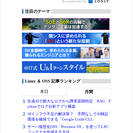
Recommended by
注目のテーマ
Linux ＆ OSS 記事ランキング
本日
月間
生成AIで膨大なログから障害原因特定 RAG、P
ythonでログ分析アプリ構築
AIインフラ不足の解決策？ 手間なしでAI検証
環境を確保できる「Google Colab CLI」
サーバ仮想化OSS「Proxmox VE」を使ってLXC
コンテナを作成する方法