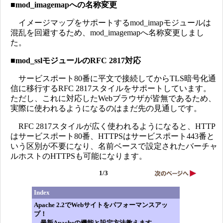
■
mod_imagemapへの名称変更
イメージマップをサポートするmod_imapモジュールは
混乱を回避するため、mod_imagemapへ名称変更しまし
た。
■
mod_sslモジュールのRFC 2817対応
サービスポート80番に平文で接続してからTLS暗号化通
信に移行するRFC 2817スタイルをサポートしています。
ただし、これに対応したWebブラウザが皆無であるため、
実際に使われるようになるのはまだ先の見通しです。
RFC 2817スタイルが広く使われるようになると、HTTP
はサービスポート80番、HTTPSはサービスポート443番と
いう区別が不要になり、名前ベースで設定されたバーチャ
ルホストのHTTPSも可能になります。
1/3
Index
Apache 2.2でWebサイトをパフォーマンスアッ
プ！
最新Apacheの機能と設定方法教えます