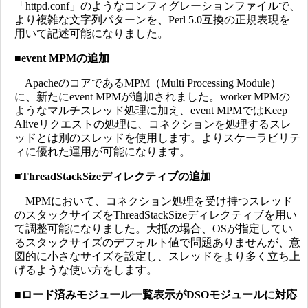
「httpd.conf」のようなコンフィグレーションファイルで、
より複雑な文字列パターンを、Perl 5.0互換の正規表現を
用いて記述可能になりました。
■
event MPMの追加
ApacheのコアであるMPM（Multi Processing Module）
に、新たにevent MPMが追加されました。worker MPMの
ようなマルチスレッド処理に加え、event MPMではKeep
Aliveリクエストの処理に、コネクションを処理するスレ
ッドとは別のスレッドを使用します。よりスケーラビリテ
ィに優れた運用が可能になります。
■
ThreadStackSizeディレクティブの追加
MPMにおいて、コネクション処理を受け持つスレッド
のスタックサイズをThreadStackSizeディレクティブを用い
て調整可能になりました。大抵の場合、OSが指定してい
るスタックサイズのデフォルト値で問題ありませんが、意
図的に小さなサイズを設定し、スレッドをより多く立ち上
げるような使い方をします。
■
ロード済みモジュール一覧表示がDSOモジュールに対応