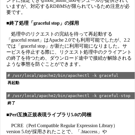
ンドに指定できるmod_authn_dbdモジュールが提供されて
いますが、対応するRDBMSが限られているため注意が必
要です。
■
終了処理「graceful stop」の採用
処理中のリクエストの完結を待って再起動する
「graceful restart」はApache 2.0でも利用可能でしたが、2.2
では「graceful stop」が新たに利用可能になりました。サ
ービスを停止する際に、リクエスト処理中のクライアント
の終了を待つため、ダウンロード途中で接続が解除される
ような事態を防ぐことができます。
# /usr/local/apache2/bin/apachectl -k graceful
再起動
# /usr/local/apache2/bin/apachectl -k graceful-stop
終了
■
Perl互換正規表現ライブラリ5.0の同梱
PCRE（Perl Compatible Regular Expression Library）
version 5.0が採用されたことで、「.htaccess」や