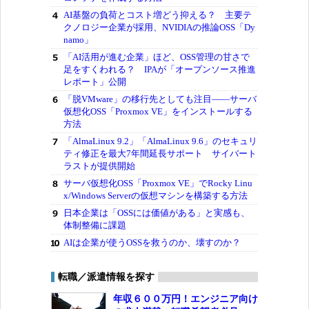
AI基盤の負荷とコスト増どう抑える？ 主要テ
クノロジー企業が採用、NVIDIAの推論OSS「Dy
namo」
「AI活用が進む企業」ほど、OSS管理の甘さで
足をすくわれる？ IPAが「オープンソース推進
レポート」公開
「脱VMware」の移行先としても注目――サーバ
仮想化OSS「Proxmox VE」をインストールする
方法
「AlmaLinux 9.2」「AlmaLinux 9.6」のセキュリ
ティ修正を最大7年間延長サポート サイバート
ラストが提供開始
サーバ仮想化OSS「Proxmox VE」でRocky Linu
x/Windows Serverの仮想マシンを構築する方法
日本企業は「OSSには価値がある」と実感も、
体制整備に課題
AIは企業が使うOSSを救うのか、壊すのか？
転職／派遣情報を探す
年収６００万円！エンジニア向け