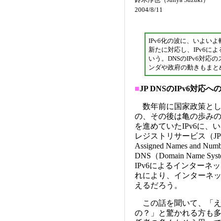
2004/8/11
IPv6化の波に、いよいよ
新たに対応し、IPv6に
いう。DNSのIPv6対
ンダや政府の動きもまと
■
JP DNSのIPv6対応へ
数年前に国家政策とし
の、その後は亀の歩み
を進めていたIPv6に
レジストリサービス（JPRS）やIC
Assigned Names a
DNS（Domain Name
IPv6によるインター
れにより、インターネッ
えるだろう。
この話を聞いて、「えっ
の？」と驚かれる方も