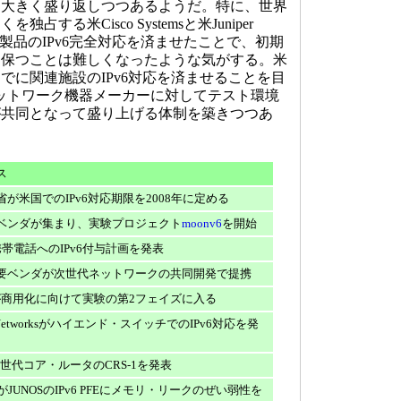
て大きく盛り返しつつあるようだ。特に、世界
する米Cisco Systemsと米Juniper
ータ製品のIPv6完全対応を済ませたことで、初期
を保つことは難しくなったような気がする。米
までに関連施設のIPv6対応を済ませることを目
ネットワーク機器メーカーに対してテスト環境
が共同となって盛り上げる体制を築きつつあ
ス
が米国でのIPv6対応期限を2008年に定める
ベンダが集まり、実験プロジェクト
moonv6
を開始
が携帯電話へのIPv6付与計画を発表
要ベンダが次世代ネットワークの共同開発で提携
6が商用化に向けて実験の第2フェイズに入る
y Networksがハイエンド・スイッチでのIPv6対応を発
が次世代コア・ルータのCRS-1を発表
RTがJUNOSのIPv6 PFEにメモリ・リークのぜい弱性を