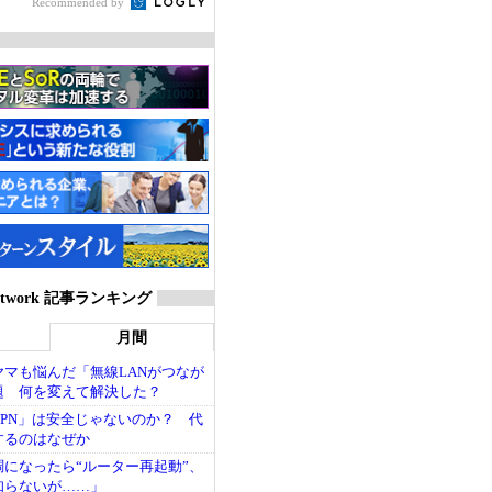
Recommended by
P Network 記事ランキング
月間
マも悩んだ「無線LANがつなが
題 何を変えて解決した？
PN」は安全じゃないのか？ 代
するのはなぜか
調になったら“ルーター再起動”、
知らないが……」