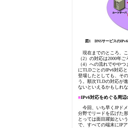
図1 DNSサービスのIP
現在までのところ、こ
（2）の対応は2000
（4）への流れでややつ
にTLDごとのIPv6対
登場したとしても、そ
う。順次TLDの対応が
ないといえるかもしれ
■
IPv6対応をめぐる周
今回、いち早くJPドメ
分野でリードを広げた形
とっては面目躍如とい
で、すべての端末にIP