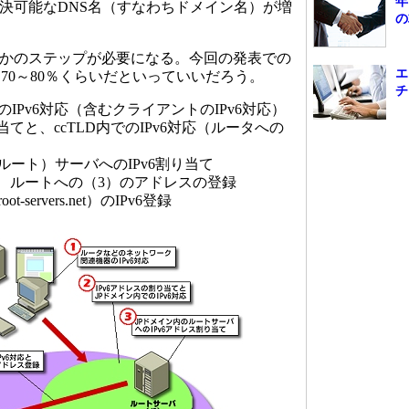
年
解決可能なDNS名（すなわちドメイン名）が増
の
階かのステップが必要になる。今回の発表での
エ
70～80％くらいだといっていいだろう。
チ
IPv6対応（含むクライアントのIPv6対応）
当てと、ccTLD内でのIPv6対応（ルータへの
（ルート）サーバへのIPv6割り当て
応、ルートへの（3）のアドレスの登録
servers.net）のIPv6登録