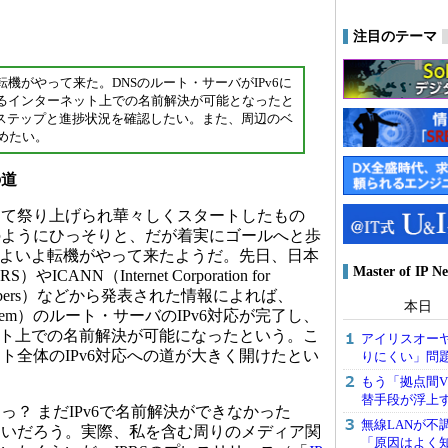
注目のテーマ
転機がやって来た。DNSのルート・サーバがIPv6に
よるインターネット上での名前解決が可能となったと
応のステップと進捗状況を確認したい。また、周辺のベ
めたい。
の道
て祭り上げられ華々しくスタートしたもの
のようにひっそりと、だが着実にゴールへと歩
、いよいよ転機がやって来たようだ。先日、日本
Master of I
ANN（Internet Corporation for
nd Numbers）などから発表された情報によれば、
本日
 System）のルート・サーバのIPv6対応が完了し、
ネット上での名前解決が可能になったという。こ
アイリスオーヤ
ト全体のIPv6対応への道が大きく開けたとい
りにくい」問
もう「拠点間V
替手段が浮上
？ まだIPv6で名前解決ができなかった
無線LANが不
多いだろう。実際、私を含む周りのメディア関
「原因はよく