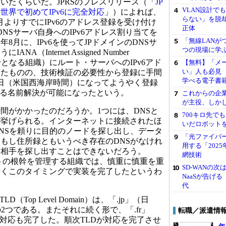
いたくらいだ。JPRSのプレスリリース（「
JP
VLAN設計でも
世界で初めてIPv6に完全対応
」）によれば、
らない」を脱
年3月よりすでにIPv6のアドレス登録を受け付け
正体
はDNSサーバ自身へのIPv6アドレス割り当てを
「無線LANが
年8月に、IPv6を使ってJPドメインのDNSサ
つの現場に学
（Internet Assigned Number
Nの前身となる組織）にルート・サーバへのIPv6アド
【無料】「メ
い」人も必見 
いたものの、技術検証の必要性から登録に手間
学べる電子書籍
20日（米国西海岸時間）になってようやく登録
による名前解決が可能になったという。
これからの企業
が主役、しか
がかかったのだろうか。1つには、DNSと
700キロ先でも
が挙げられる。インターネットに接続されたほ
いだロボット
NSを頼りに目的のノードを探し出し、データ
「光ファイバーは
もし住所録ともいうべき存在のDNSがなけれ
用する「202
信相手を探し出すことはできないだろう。
網技術
ットの根幹を管理する組織では、慎重に慎重を重
SD-WANの
やくこのタイミングで実装を完了したというわ
NaaSが告げ
代
（Top Level Domain）は、「.jp」（日
の2つである。またそれに続く形で、「.fr」
転職／派遣情
の対応も完了した。順次TLDが対応を完了させ