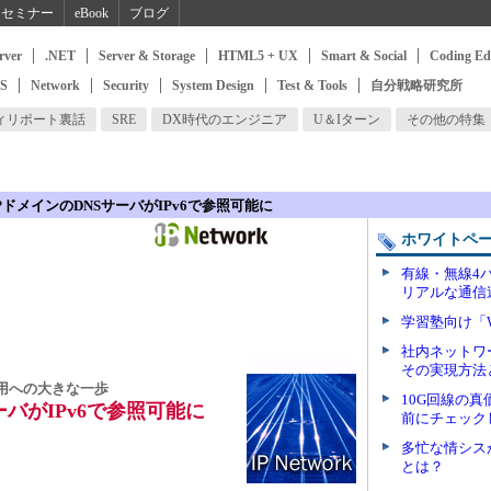
セミナー
eBook
ブログ
rver
.NET
Server & Storage
HTML5 + UX
Smart & Social
Coding Ed
SS
Network
Security
System Design
Test & Tools
自分戦略研究所
ィリポート裏話
SRE
DX時代のエンジニア
U＆Iターン
その他の特集
PドメインのDNSサーバがIPv6で参照可能に
ホワイトペ
有線・無線4
リアルな通信
学習塾向け「W
社内ネットワ
その実現方法
利用への大きな一歩
10G回線の
ーバがIPv6で参照可能に
前にチェック
多忙な情シス
とは？