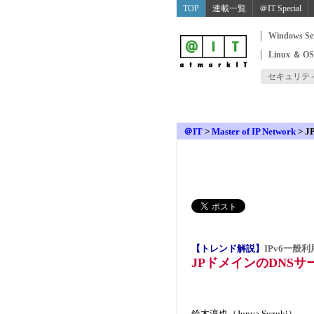
TOP
連載一覧
＠IT Special
Windows Se
Linux ＆ O
セキュリテ
＠IT
>
Master of IP Network
>
J
【トレンド解説】
IPv6一般
JPドメインのDNSサ
鈴木淳也（Junya Suzuki）