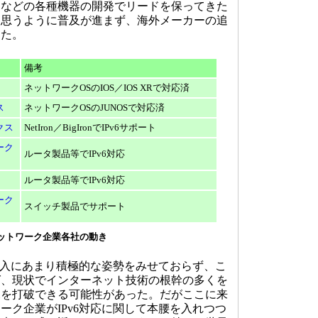
タなどの各種機器の開発でリードを保ってきた
、思うように普及が進まず、海外メーカーの追
った。
備考
ネットワークOSのIOS／IOS XRで対応済
ス
ネットワークOSのJUNOSで対応済
クス
NetIron／BigIronでIPv6サポート
ーク
ルータ製品等でIPv6対応
ルータ製品等でIPv6対応
ーク
スイッチ製品でサポート
ネットワーク企業各社の動き
導入にあまり積極的な姿勢をみせておらず、こ
ば、現状でインターネット技術の根幹の多くを
況を打破できる可能性があった。だがここに来
ーク企業がIPv6対応に関して本腰を入れつつ