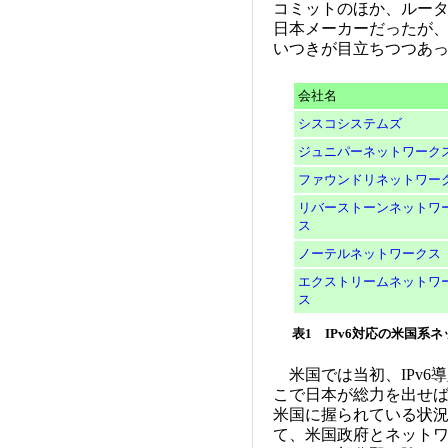
コミットのほか、ルー
日本メーカーだったが
いつきが目立ちつつあ
会社名
シスコシステムズ
ジュニパーネットワーク
ファウンドリネットワー
リバーストーンネットワ
ス
ノーテルネットワークス
エクストリームネットワ
ス
表1 IPv6対応の米国系
米国では当初、IPv6
こで日本が総力を出せ
米国に握られている状
て、米国政府とネットワ