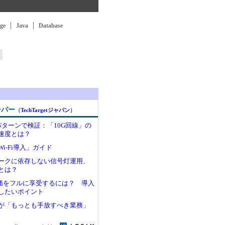
ge
Java
Database
ーパー
（
TechTargetジャパン
）
パターンで検証：「10G回線」の
速度とは？
i-Fi導入」ガイド
ークに依存しない信号灯運用、
とは？
真価をフルに享受するには？ 導入
したいポイント
が「もっとも手放すべき業務」