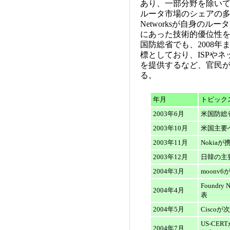
あり、一部分野を除い
ルータ市場のシェアの多くを独占
Networksが自身のル
にあった技術的優位性
国防総省でも、2008年
標としており、ISPや
を提供するなど、官民
る。
年月
トピック
2003年6月
米国防総省
2003年10月
米国主要
2003年11月
Nokia
2003年12月
日韓の主
2004年3月
moonv
Foundr
2004年4月
表
2004年5月
Cisco
US-CE
2004年7月