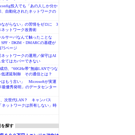
config投入でも「あの人しか分か
却、自動化されたネットワークの
つながらない」の苦情をゼロに 3
ぶネットワーク改善術
ールサーバなんて触ったことな
SPF・DKIM・DMARCの基礎が
75ページ
ネットワークの運用／保守はAI
し全てはカバーできない
成功、“60GHz帯”無線LANでつな
を低遅延制御 その通信とは？
もう古い」 Microsoftが実運
5年最優秀発明」のデータセンター
次は、次世代LAN？ キャンパス
る「ネットワークは所有しない」時
報を探す