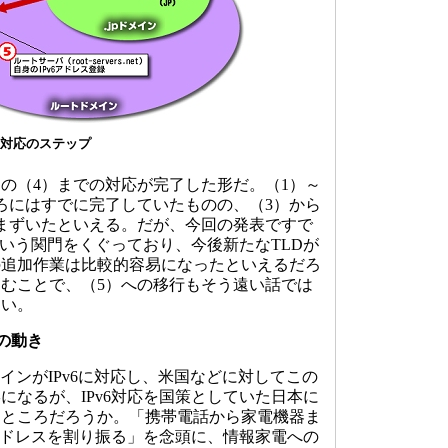
v6対応のステップ
の（4）までの対応が完了した形だ。（1）～
年ごろにはすでに完了していたものの、（3）から
まずいたといえる。だが、今回の発表ですで
応という関門をくぐっており、今後新たなTLDが
の追加作業は比較的容易になったといえるだろ
進むことで、（5）への移行もそう遠い話では
ない。
辺の動き
インがIPv6に対応し、米国などに対してこの
になるが、IPv6対応を国策としていた日本に
うところだろうか。「携帯電話から家電機器ま
アドレスを割り振る」を念頭に、情報家電への