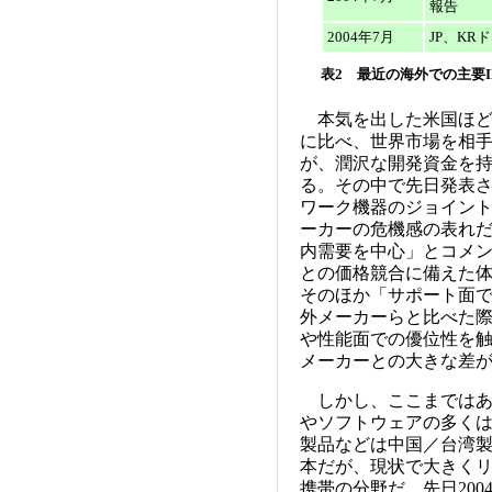
報告
2004年7月
JP、KR
表2 最近の海外での主要I
本気を出した米国ほど
に比べ、世界市場を相
が、潤沢な開発資金を
る。その中で先日発表さ
ワーク機器のジョイン
ーカーの危機感の表れ
内需要を中心」とコメ
との価格競合に備えた
そのほか「サポート面
外メーカーらと比べた
や性能面での優位性を
メーカーとの大きな差
しかし、ここまではあ
やソフトウェアの多くは
製品などは中国／台湾
本だが、現状で大きく
携帯の分野だ。先日200