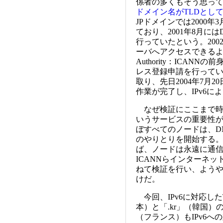
係者の多くもそう思って
ドメイン名がTLDとして
JPドメインでは2000
ており、2001年8月に
行っていたという。2002
ーバへアクセスできるようにIANA
Authority：ICAN
レス登録申請を行って
取り、先日2004年7月
作業が完了し、IPv6
なぜ検証にここまで時間
いうサービスの重要性
ぼすべてのノードは、D
のやりとりを開始する。
ば、ノードは永遠に通
ICANNらインターネ
ねて検証を行い、よう
けだ。
今回、IPv6に対応したTLD
本）と「.kr」（韓国）
（フランス）もIPv6へ