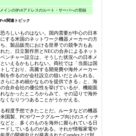
ドメインのIPv6アドレスのルート・サーバへの登録
Pv6関連トピック
恐ろしいものはない。国内需要が中心の日本
手にする米国のネットワーク機器メーカーの方
持ち、製品販売における世界での競争力もあ
れた、日立製作所とNECの合弁によるネット
トベンチャー設立は、そうした状況への日本メ
だといえるかもしれない。両社では「当面は国
ントしており、高騰する開発費や海外メーカー
体制を作るのが会社設立の狙いだとみられる。
でさらにきめ細かなものを提供できる」と、海
際の合弁会社の優位性を挙げているが、機能面
触れなかったところからみて、その辺りで海外
がなくなりつつあることがうかがえる。
る程度予想できたことだ。ルータなどの機器
米国製、PCやワークグループ向けのスイッチ
製などと、多くのものを海外に握られている日
リードしているものがある。それが情報家電や
4年度の開催中止が発表されたComdexとは対