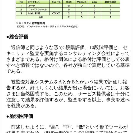
●総合評価
通信簿と同じような形で5段階評価、10段階評価と、セ
キュリティ監査を実施するコンサルティング会社によって
さまざまである。格付け団体による格付け評価として公表
すべき情報ではないので、各社が独自で算定している基準
である。
被監査対象システムをAとかBとかいう結果で評価し報
告するが、好ましくない結果が出た場合においては、お客
さまは当然困惑する。このため、サービス提供者は十分に
注意して結果を評価するが、監査をする以上、事実を述べ
る義務がある。
●脆弱性評価
前述したように、“高”、“中”、“低”という形でツールが
結果を表すため、ほぼ一般的にこの3段階にて評価されて