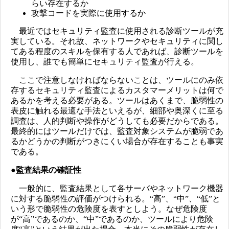
らい存在するか
攻撃コードを実際に使用するか
最近ではセキュリティ監査に使用される診断ツールが充
実している。それ故、ネットワークやセキュリティに関し
てある程度のスキルを保有する人であれば、診断ツールを
使用し、誰でも簡単にセキュリティ監査が行える。
ここで注意しなければならないことは、ツールにのみ依
存するセキュリティ監査によるカスタマーメリットは何で
あるかを考える必要がある。ツールはあくまで、脆弱性の
表皮に触れる最適な手法といえるが、細部や奥深くに至る
調査は、人的判断や操作がどうしても必要だからである。
最終的にはツールだけでは、監査対象システムが脆弱であ
るかどうかの判断がつきにくい場合が存在することも事実
である。
●監査結果の確証性
一般的に、監査結果として各サーバやネットワーク機器
に対する脆弱性の評価がつけられる。“高”、“中”、“低”と
いう形で脆弱性の危険度を表すとしよう。なぜ危険度
が“高”であるのか、“中”であるのか、ツールにより危険