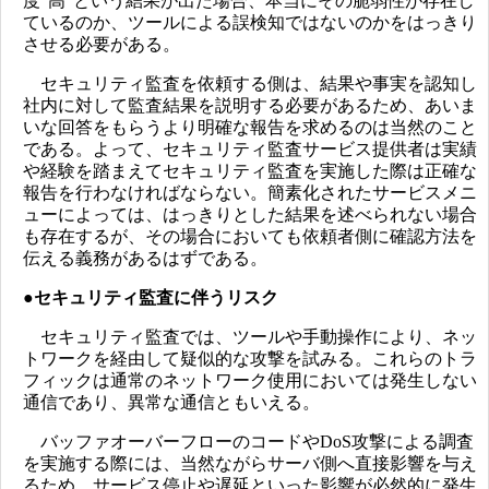
度“高”という結果が出た場合、本当にその脆弱性が存在し
ているのか、ツールによる誤検知ではないのかをはっきり
させる必要がある。
セキュリティ監査を依頼する側は、結果や事実を認知し
社内に対して監査結果を説明する必要があるため、あいま
いな回答をもらうより明確な報告を求めるのは当然のこと
である。よって、セキュリティ監査サービス提供者は実績
や経験を踏まえてセキュリティ監査を実施した際は正確な
報告を行わなければならない。簡素化されたサービスメニ
ューによっては、はっきりとした結果を述べられない場合
も存在するが、その場合においても依頼者側に確認方法を
伝える義務があるはずである。
●セキュリティ監査に伴うリスク
セキュリティ監査では、ツールや手動操作により、ネッ
トワークを経由して疑似的な攻撃を試みる。これらのトラ
フィックは通常のネットワーク使用においては発生しない
通信であり、異常な通信ともいえる。
バッファオーバーフローのコードやDoS攻撃による調査
を実施する際には、当然ながらサーバ側へ直接影響を与え
るため、サービス停止や遅延といった影響が必然的に発生