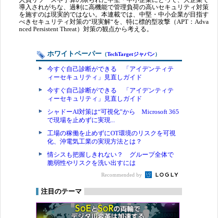
導入されがちな、過剰に高機能で管理負荷の高いセキュリティ対策
を施すのは現実的ではない。本連載では、中堅・中小企業が目指す
べきセキュリティ対策の“現実解“を、特に標的型攻撃（APT：Adva
nced Persistent Threat）対策の観点から考える。
ホワイトペーパー
（
TechTargetジャパン
）
今すぐ自己診断ができる 「アイデンティテ
ィーセキュリティ」見直しガイド
今すぐ自己診断ができる 「アイデンティテ
ィーセキュリティ」見直しガイド
シャドーAI対策は“可視化”から Microsoft 365
で現場を止めずに実現...
工場の稼働を止めずにOT環境のリスクを可視
化、沖電気工業の実現方法とは？
情シスも把握しきれない？ グループ全体で
脆弱性やリスクを洗い出すには
Recommended by
注目のテーマ