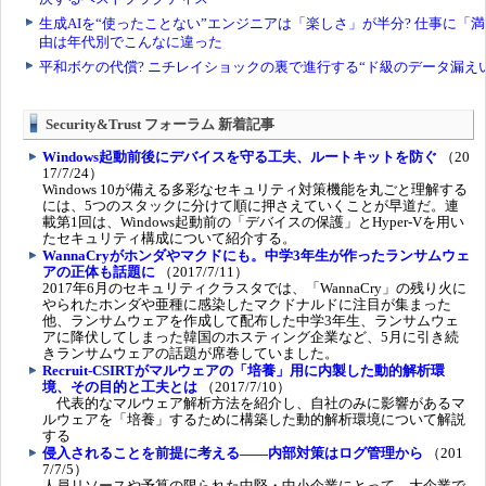
Security&Trust フォーラム 新着記事
Windows起動前後にデバイスを守る工夫、ルートキットを防ぐ
（20
17/7/24）
Windows 10が備える多彩なセキュリティ対策機能を丸ごと理解する
には、5つのスタックに分けて順に押さえていくことが早道だ。連
載第1回は、Windows起動前の「デバイスの保護」とHyper-Vを用い
たセキュリティ構成について紹介する。
WannaCryがホンダやマクドにも。中学3年生が作ったランサムウェ
アの正体も話題に
（2017/7/11）
2017年6月のセキュリティクラスタでは、「WannaCry」の残り火に
やられたホンダや亜種に感染したマクドナルドに注目が集まった
他、ランサムウェアを作成して配布した中学3年生、ランサムウェ
アに降伏してしまった韓国のホスティング企業など、5月に引き続
きランサムウェアの話題が席巻していました。
Recruit-CSIRTがマルウェアの「培養」用に内製した動的解析環
境、その目的と工夫とは
（2017/7/10）
代表的なマルウェア解析方法を紹介し、自社のみに影響があるマ
ルウェアを「培養」するために構築した動的解析環境について解説
する
侵入されることを前提に考える――内部対策はログ管理から
（201
7/7/5）
人員リソースや予算の限られた中堅・中小企業にとって、大企業で