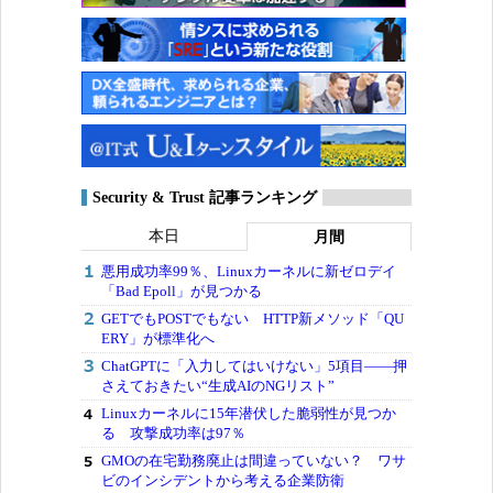
Security & Trust 記事ランキング
本日
月間
悪用成功率99％、Linuxカーネルに新ゼロデイ
「Bad Epoll」が見つかる
GETでもPOSTでもない HTTP新メソッド「QU
ERY」が標準化へ
ChatGPTに「入力してはいけない」5項目――押
さえておきたい“生成AIのNGリスト”
Linuxカーネルに15年潜伏した脆弱性が見つか
る 攻撃成功率は97％
GMOの在宅勤務廃止は間違っていない？ ワサ
ビのインシデントから考える企業防衛