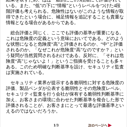
いる。また、“低”の下に“情報”というレベルをつけた4段
階評価も考えられる。危険性はないがこのような情報が取
得できたという場合に、補足情報を追記することも貴重な
情報となる場合があるからである。
総合評価と同じく、ここでも評価の基準が重要になる。
これは危険度の定義という意味においてである。どのよう
な状態になると危険度“高”と評価されるのか、“中”と評価
されるのか。「なぜこれが危険度“高”なのですか？」とい
う疑問が当然質問されるわけである。反対に、「それは危
険度“高”じゃないよ！」というご指摘を受けることも多々
ある。このため明確な判断基準を設け、セキュリティ監査
は実施されている。
セキュリティ業界が提示する各脆弱性に対する危険度の
評価、製品ベンダが公表する脆弱性とその危険度レベル、
セキュリティ監査を行う会社が保有する脆弱性判断基準に
加え、お客さまの環境に合わせた判断基準を複合した形で
評価されることが、お客さまにとって最適な評価基準とい
えるのではないだろうか。
1/3