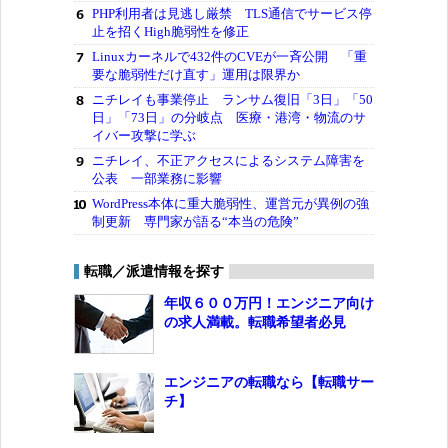
PHP利用者は見逃し厳禁 TLS通信でサービス停
止を招くHigh脆弱性を修正
Linuxカーネルで432件のCVEが一斉公開 「重
要な脆弱性だけ直す」運用は限界か
ニチレイも事業停止 ランサム復旧「3日」「50
日」「73日」の分岐点 医療・港湾・物流のサ
イバー攻撃に学ぶ
ニチレイ、不正アクセスによるシステム障害を
公表 一部業務に影響
WordPress本体に重大脆弱性、運営元が異例の強
制更新 専門家が語る“本当の危険”
転職／派遣情報を探す
年収６００万円！エンジニア向け
の求人満載。転職希望者必見
エンジニアの転職なら【転職サー
チ】