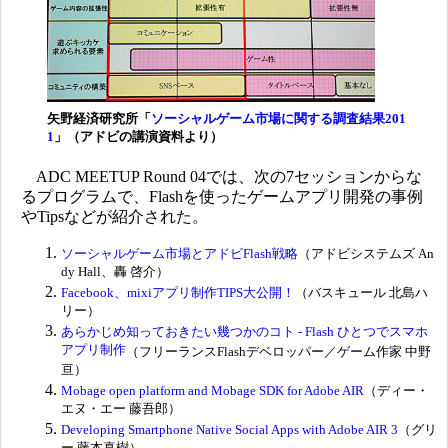
矢野経済研究所「
ソーシャルゲーム市場に関する調査結果201
1
」（アドビの講演資料より）
ADC MEETUP Round 04では、次の7セッションからな
るプログラムで、Flashを使ったゲームアプリ開発の事例
やTipsなどが紹介された。
ソーシャルゲーム市場とアドビFlash戦略
（アドビシステムズ An
dy Hall、轟 啓介）
Facebook、mixiアプリ制作TIPS大公開！
（バスキュール 北島ハ
リー）
あらかじめ知っておきたい幾つかのコト - Flash ひとつでスマホ
アプリ制作
（フリーランスFlashデベロッパー／ゲーム作家 中野
亘）
Mobage open platform and Mobage SDK for Adobe AIR
（ディー・
エヌ・エー 藤吾郎）
Developing Smartphone Native Social Apps with Adobe AIR 3
（グリ