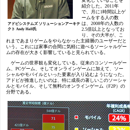
変化していることを
紹介した。2011年
で、月に1時間以上ゲ
ームをする人の数
は、2008年の人数の
アドビシステムズ ソリューションアーキテ
クト Andy Hall氏
2.5倍以上となってお
り、その大半が、こ
れまであまりゲームをやらなかった主婦層のユーザーだと
いう。これには家事の合間に気軽に遊べるソーシャルゲー
ムの存在が大きく影響していると見られている。
ゲームの世界観も変化している。従来のコンソールゲー
ム、PCゲーム、そしてオンラインゲームに加えて、ソー
シャルやモバイルといった要素が入り込むようになった。
アドビが推進したいのは、特に成長の著しいこのソーシャ
ルとモバイル、そして無料のオンラインゲーム（F2P）の
分野である。