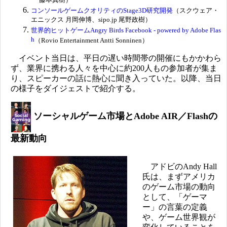
ー 藤本真樹）
コンソールゲームクオリティのStage3D研究開発
（スクウェア・
エニックス 月岡伸博、sipo.jp 尾野政樹）
世界的ヒットゲームAngry Birds Facebook - powered by Adobe Flas
h
（Rovio Entertainment Antti Sonninen）
イベント当日は、平日の遅い時間帯の開催にもかかわら
ず、
業界に携わる人々を中心に約200人もの参加者が集ま
り、スピーカーの話に熱心に聞き入っていた。以降、当日
の様子をダイジェストで紹介する。
ソーシャルゲーム市場とAdobe AIR／Flashの
最新動向
アドビのAndy Hall
氏は、まずアメリカ
のゲーム市場の動向
として、「ゲーマ
ー」の言葉の定義
や、ゲーム世界観が