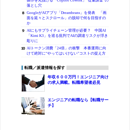
操作を丸投げる「Copilot Cowork」“従量課金”の
落とし穴
GoogleがAIアプリ「Dreambeans」を発表 「画
面を延々とスクロール」の脱却で何を目指すの
か
AIにもサプライチェーン管理が必要？ 中国AI
「Kimi K3」を巡る批判でAIの調達リスクが浮き
彫りに
AIトークン消費「24倍」の衝撃 本番運用に向
けて絶対に“やってはいけない”コストの捉え方
転職／派遣情報を探す
年収６００万円！エンジニア向け
の求人満載。転職希望者必見
エンジニアの転職なら【転職サー
チ】