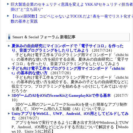
Smart ＆ Social フォーラム 新着記事
夏休みの自由研究にマイコンボードで「電子サイコロ」を作った
り、音楽プログラミングをしたりしてみよう
（2017/7/24）
子ども向け電子工作＆プログラミング用マイコンボード「chibi:bi
t」の基本的な使い方を紹介する企画。夏休みの自由研究に「電子サ
イコロ」を作ったり、音楽プログラミングをしたりしてみよう
子ども向け電子工作＆プログラミング用マイコンボード「chibi:bi
t」の基本的な使い方
（2017/7/20）
子ども向け電子工作＆プログラミング用マイコンボード「chibi:bi
t」の基本的な使い方を紹介する。夏休みの子どもの自由研究などに
役立てつつ、プログラミングを始めるきっかけにしてみてはいかが
だろうか
3DゲームのAIをiOSのSceneKitとGameplayKitで作る基本
（2017/7/
10）
3Dゲーム用のフレームワークSceneKitを使った簡単なアプリ制作
を通して、3Dゲーム用の人工知能（AI）について学ぶ
UnityアプリをWebGL、UWP、Android、iOS用としてビルドしてみ
た
（2017/6/27）
アプリをWebで実行できるように書き出す方法やWindows上でUW
P、Android、iOS用などにビルドする方法について解説する【Windo
ws 10、Unity 5.6に対応】