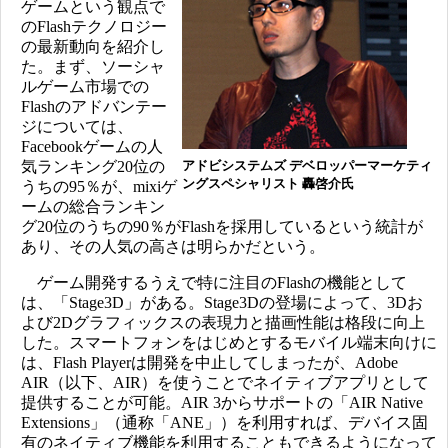
ゲームという観点で
のFlashテクノロジー
の最新動向を紹介し
た。まず、ソーシャ
ルゲーム市場での
Flashのアドバンテー
ジについては、
Facebookゲームの人
気ランキング20位の
アドビシステムズ デベロッパーマーケティ
ングスペシャリスト 轟啓介氏
うちの95％が、mixiゲ
ームの総合ランキン
グ20位のうちの90％がFlashを採用しているという統計が
あり、その人気の高さは明らかだという。
ゲーム開発するうえで特に注目のFlashの機能として
は、「Stage3D」がある。Stage3Dの登場によって、3Dお
よび2Dグラフィックスの表現力と描画性能は格段に向上
した。スマートフォンをはじめとするモバイル端末向けに
は、Flash Playerは開発を中止してしまったが、Adobe
AIR（以下、AIR）を使うことでネイティブアプリとして
提供することが可能。AIR 3からサポートの「AIR Native
Extensions」（通称「ANE」）を利用すれば、デバイス固
有のネイティブ機能を利用することもできるようになって