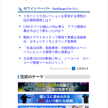
ホワイトペーパー
（
TechTargetジャパン
）
リモートコラボレーションを実現する理想の
設計開発環境とは？
LINEヤフーが挑んだMac導入 アプリ開発や
働き方はどう変わったのか？
動的クラウドネイティブ環境で脅威を迅速検
出、セキュリティモニタリング改善術
「生成AI活用」実践事例：月額利用のスーパ
ーコンピュータ環境で得た成果は？
大企業5社のDX事例に学ぶ、ノーコード・ロー
コード開発ツールのメリット
Recommended by
注目のテーマ