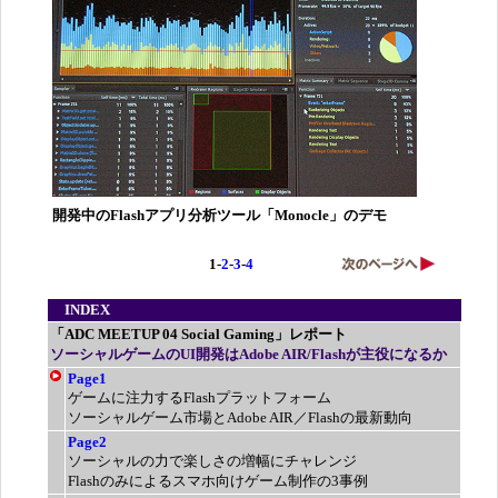
開発中のFlashアプリ分析ツール「Monocle」のデモ
1-
2
-
3
-
4
INDEX
「ADC MEETUP 04 Social Gaming」レポート
ソーシャルゲームのUI開発はAdobe AIR/Flashが主役になるか
Page1
ゲームに注力するFlashプラットフォーム
ソーシャルゲーム市場とAdobe AIR／Flashの最新動向
Page2
ソーシャルの力で楽しさの増幅にチャレンジ
Flashのみによるスマホ向けゲーム制作の3事例