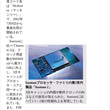
発コード名
は「McKinl
ey（マッキ
ンリー）」
で、2002年
7月9日から
量産出荷が
開始されて
いる。
Itaniumに
比べてItaniu
m 2は、ク
ロック周波
数が800MH
zから最大1
GHzに向上
し、3次キ
ャッシュが
プロセッ
Itaniumプロセッサ・ファミリの第2世代
サ・コアと
製品「Itanium 2」
同一チップ
3次キャッシュの内蔵や動作クロックの向
に統合され
上などの改良が加えられた。Itaniumに比
て高速化さ
べて1.5～2倍の性能向上を実現している。
れている。
また、FSB