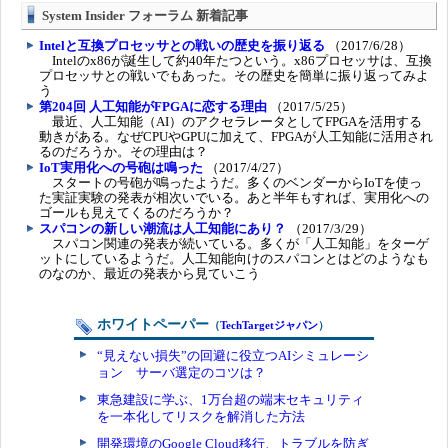
System Insider フォーラム 新着記事
Intelと互換プロセッサとの戦いの歴史を振り返る
（2017/6/28）
Intelのx86が誕生して約40年たつという。x86プロセッサは、互換
プロセッサとの戦いでもあった。その歴史を簡単に振り返ってみよ
う
第204回 人工知能がFPGAに恋する理由
（2017/5/25）
最近、人工知能（AI）のアクセラレータとしてFPGAを活用する
動きがある。なぜCPUやGPUに加えて、FPGAが人工知能に活用され
るのだろうか。その理由は？
IoT実用化への号砲は鳴った
（2017/4/27）
スタートの号砲が鳴ったようだ。多くのベンダーからIoTを使っ
た実証実験の発表が相次いでいる。あと半年もすれば、実用化への
ゴールも見えてくるのだろうか？
スパコンの新しい潮流は人工知能にあり？
（2017/3/29）
スパコン関連の発表が続いている。多くが「人工知能」をターゲ
ットにしているようだ。人工知能向けのスパコンとはどのようなも
のなのか、最近の発表から見ていこう
ホワイトペーパー
（
TechTargetジャパン
）
“見えない損失”の回避に役立つAIシミュレーシ
ョン サーバ選定のコツは？
東急建設に学ぶ、1万台超の端末セキュリティ
を一本化してリスクを解消した方法
開発環境のGoogle Cloud移行、トラブルを防ぎ