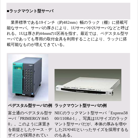
■ラックマウント型サーバ
業界標準である19インチ（約482mm）幅のラック（棚）に搭載可
能なサーバ。サーバの厚さにより、1Uサーバや2Uサーバなどと呼ば
れる。1Uは厚さ約44mmの1区画を指す。最近では、ペデスタル型サ
ーバであっても専用の取付金具を利用することにより、ラックに搭
載可能なものが増えてきている。
ペデスタル型サーバの例
ラックマウント型サーバの例
富士通のペデスタル型サ
NECのラックマント型サーバ「Express58
ーバ「PRIMERGY H45
00/110Rd-1」。写真は1Uサイズのラック
0」。このように床置き
マント型サーバだが、本体の厚みを増や
を前提としたケース・デ
した2Uや4Uといったサイズを採用するも
ザインが採用されてい
のもある。