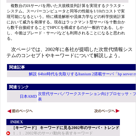
複数台のIAサーバを用いた大規模並列計算を実現するクラスタ・
システム。スーパーコンピュータと同等の性能を1/10のコストで実
現可能になるという。特に構造解析や流体力学などの科学技術計算
において威力を発揮する。現在はラックマント型サーバを十数台か
ら数千台接続することでHPCCを構成するのが一般的である。しか
し、今後はブレード・サーバなども利用されることになると思われ
る。
次ページでは、2002年に各社が提唱した次世代情報シス
テムのコンセプトやキーワードについて解説しよう。
関連記事
解説
64bit時代を先取りするItanium 2搭載サーバ「hp server r
関連リンク
次世代サーバ／ワークステーション向けプロセッサ・
日本AMD
表
INDEX
［キーワード］ キーワードに見る2002年のサーバ・トレンド
1．1．2002年のサーバ動向を表すキーワード