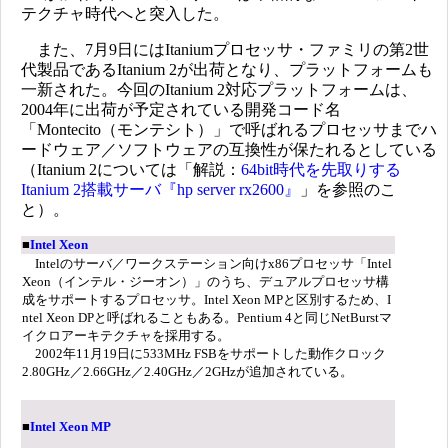
テクチャ時代へと突入した。
また、7月9日にはItaniumプロセッサ・ファミリの第2世
代製品であるItanium 2が出荷となり、プラットフォームも
一新された。今回のItanium 2対応プラットフォームは、
2004年に出荷が予定されている開発コード名
「Montecito（モンテシト）」で呼ばれるプロセッサまでハ
ードウェア／ソフトウェアの互換性が保たれるとしている
（Itanium 2については「解説：
64bit時代を先取りする
Itanium 2搭載サーバ『hp server rx2600』
」を参照のこ
と）。
■
Intel Xeon
Intelのサーバ／ワークステーション向けx86プロセッサ「Intel
Xeon（インテル・ジーオン）」のうち、デュアルプロセッサ構
成をサポートするプロセッサ。Intel Xeon MPと区別するため、I
ntel Xeon DPと呼ばれることもある。Pentium 4と同じNetBurstマ
イクロアーキテクチャを採用する。
2002年11月19日に533MHz FSBをサポートした動作クロック
2.80GHz／2.66GHz／2.40GHz／2GHzが追加されている。
■
Intel Xeon MP