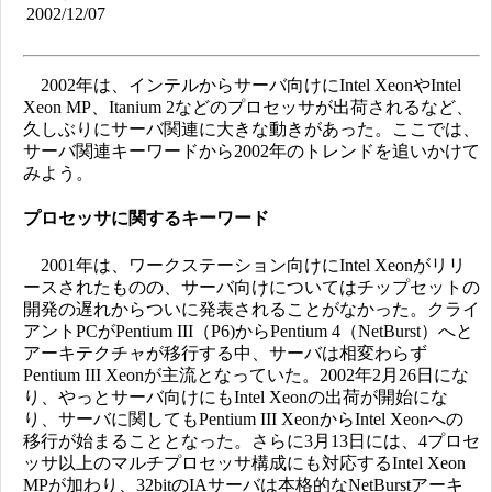
2002/12/07
2002年は、インテルからサーバ向けにIntel XeonやIntel
Xeon MP、Itanium 2などのプロセッサが出荷されるなど、
久しぶりにサーバ関連に大きな動きがあった。ここでは、
サーバ関連キーワードから2002年のトレンドを追いかけて
みよう。
プロセッサに関するキーワード
2001年は、ワークステーション向けにIntel Xeonがリリ
ースされたものの、サーバ向けについてはチップセットの
開発の遅れからついに発表されることがなかった。クライ
アントPCがPentium III（P6)からPentium 4（NetBurst）へと
アーキテクチャが移行する中、サーバは相変わらず
Pentium III Xeonが主流となっていた。2002年2月26日にな
り、やっとサーバ向けにもIntel Xeonの出荷が開始にな
り、サーバに関してもPentium III XeonからIntel Xeonへの
移行が始まることとなった。さらに3月13日には、4プロセ
ッサ以上のマルチプロセッサ構成にも対応するIntel Xeon
MPが加わり、32bitのIAサーバは本格的なNetBurstアーキ