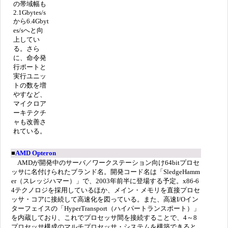
の帯域幅も
2.1Gbytes/s
から6.4Gbyt
es/sへと向
上してい
る。さら
に、命令発
行ポートと
実行ユニッ
トの数を増
やすなど、
マイクロア
ーキテクチ
ャも改善さ
れている。
■
AMD Opteron
AMDが開発中のサーバ／ワークステーション向け64bitプロセ
ッサに名付けられたブランド名。開発コード名は「SledgeHamm
er（スレッジハマー）」で、2003年前半に登場する予定。x86-6
4テクノロジを採用しているほか、メイン・メモリを直接プロセ
ッサ・コアに接続して高速化を図っている。また、高速I/Oイン
ターフェイスの「HyperTransport（ハイパートランスポート）」
を内蔵しており、これでプロセッサ間を接続することで、4～8
プロセッサ構成のマルチプロセッサ・システムを構築できると