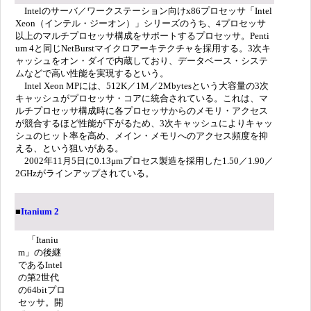
Intelのサーバ／ワークステーション向けx86プロセッサ「Intel
Xeon（インテル・ジーオン）」シリーズのうち、4プロセッサ
以上のマルチプロセッサ構成をサポートするプロセッサ。Penti
um 4と同じNetBurstマイクロアーキテクチャを採用する。3次キ
ャッシュをオン・ダイで内蔵しており、データベース・システ
ムなどで高い性能を実現するという。
Intel Xeon MPには、512K／1M／2Mbytesという大容量の3次
キャッシュがプロセッサ・コアに統合されている。これは、マ
ルチプロセッサ構成時に各プロセッサからのメモリ・アクセス
が競合するほど性能が下がるため、3次キャッシュによりキャッ
シュのヒット率を高め、メイン・メモリへのアクセス頻度を抑
える、という狙いがある。
2002年11月5日に0.13μmプロセス製造を採用した1.50／1.90／
2GHzがラインアップされている。
■
Itanium 2
「Itaniu
m」の後継
であるIntel
の第2世代
の64bitプロ
セッサ。開