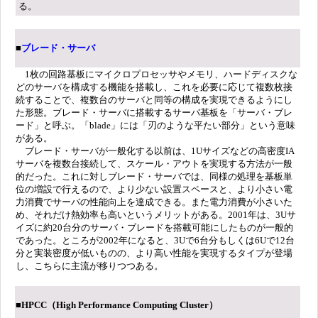
る。
■
ブレード・サーバ
1枚の回路基板にマイクロプロセッサやメモリ、ハードディスクな
どのサーバを構成する機能を搭載し、これを必要に応じて複数枚接
続することで、複数台のサーバと同等の構成を実現できるようにし
た形態。ブレード・サーバに搭載するサーバ基板を「サーバ・ブレ
ード」と呼ぶ。「blade」には「刃のような平たい部分」という意味
がある。
ブレード・サーバが一般化する以前は、1Uサイズなどの高密度IA
サーバを複数台接続して、スケール・アウトを実現する方法が一般
的だった。これに対しブレード・サーバでは、同様の処理を基板単
位の増設で行えるので、より少ない設置スペースと、より小さい電
力消費でサーバの性能向上を達成できる。また電力消費が小さいた
め、それだけ熱効率も高いというメリットがある。2001年は、3Uサ
イズに約20台分のサーバ・ブレードを搭載可能にしたものが一般的
であった。ところが2002年になると、3Uで6台分もしくは6Uで12台
分と実装密度が低いものの、より高い性能を実現するタイプが登場
し、こちらに主流が移りつつある。
■HPCC（High Performance Computing Cluster）