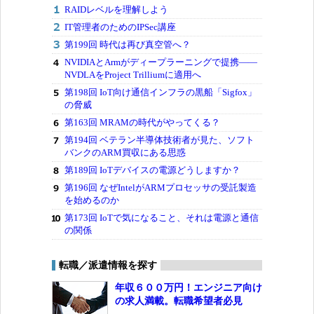
RAIDレベルを理解しよう
IT管理者のためのIPSec講座
第199回 時代は再び真空管へ？
NVIDIAとArmがディープラーニングで提携――
NVDLAをProject Trilliumに適用へ
第198回 IoT向け通信インフラの黒船「Sigfox」
の脅威
第163回 MRAMの時代がやってくる？
第194回 ベテラン半導体技術者が見た、ソフト
バンクのARM買収にある思惑
第189回 IoTデバイスの電源どうしますか？
第196回 なぜIntelがARMプロセッサの受託製造
を始めるのか
第173回 IoTで気になること、それは電源と通信
の関係
転職／派遣情報を探す
年収６００万円！エンジニア向け
の求人満載。転職希望者必見