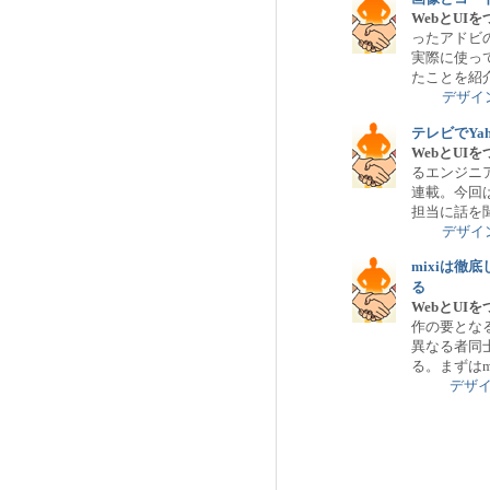
WebとU
ったアドビの新ツー
実際に使っ
たことを紹
デザイ
テレビでYa
WebとU
るエンジニ
連載。今回
担当に話を
デザイ
mixiは徹
る
WebとU
作の要とな
異なる者同
る。まずはm
デザ