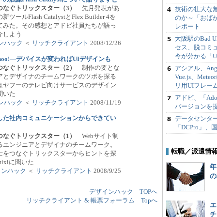
Iをつなぐトリックスター（3）
先月発表があ
技術の壮大な無
ルFlash CatalystとFlex Builder 4を
のか～「おばかI
てみた。その感想とアドビ社員たちが語っ
レポート
介しよう
大阪駅のBad
ンハック
＜
リッチクライアント
2008/12/26
セス、脱コミュ
今が分かる「UX
hoo!―デバイスが変わればUIデザインも
Iをつなぐトリックスター（2）
制作の要とな
アシアル、Angula
アとデザイナのチームワークのツボを探る
Vue.js、Me
はヤフーのテレビ向けサービスのデザイン
リ用UIフレーム
聞いた
アドビ、「Adobe
ンハック
＜
リッチクライアント
2008/11/19
バージョンを
底した社内コミュニケーションからできてい
データセンタ
「DCPro」
Iをつなぐトリックスター（1）
Webサイト制
るエンジニアとデザイナのチームワーク。
転職／派遣情
士をつなぐトリックスターからヒントを探
ixiに聞いた
年
インハック
＜
リッチクライアント
2008/9/25
の
デザインハック TOPへ
リッチクライアント & 帳票フォーラム Topへ
エ
チ