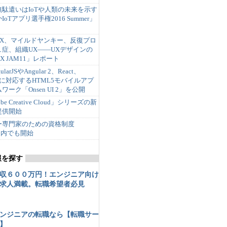
駄遣いはIoTや人類の未来を示す
oTアプリ選手権2016 Summer」
 UX、マイルドヤンキー、反復プロ
症、組織UX――UXデザインの
 JAM11」レポート
rJSやAngular 2、React、
teorに対応するHTML5モバイルアプ
ワーク「Onsen UI 2」を公開
 Creative Cloud」シリーズの新
提供開始
ー専門家のための資格制度
、国内でも開始
報を探す
収６００万円！エンジニア向け
求人満載。転職希望者必見
ンジニアの転職なら【転職サー
】