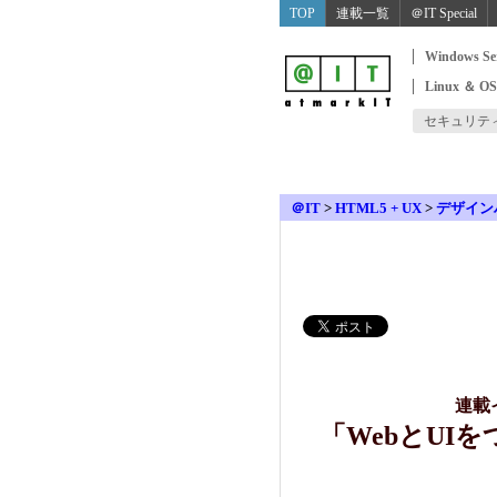
TOP
連載一覧
＠IT Special
Windows Se
Linux ＆ O
セキュリテ
＠IT
>
HTML5 + UX
>
デザイン
連載
「WebとUI