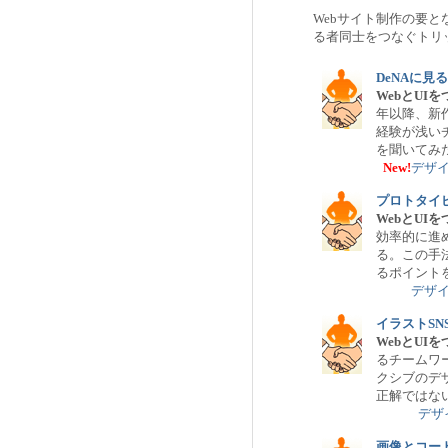
Webサイト制作の要
る者同士をつなぐトリ
DeNAに
WebとU
年以降、新
経験が浅い
を聞いてみ
New!
デザ
プロトタイ
WebとU
効率的に進
る。この手
るポイント
デザ
イラストS
WebとU
るチームワ
クシブのデ
正解ではな
デザ
画像とコードの