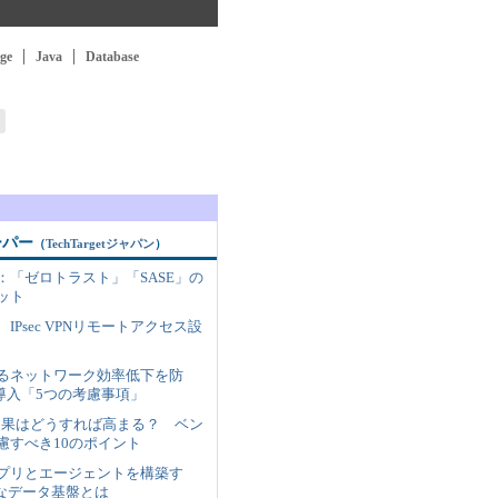
ge
Java
Database
ーパー
（
TechTargetジャパン
）
：「ゼロトラスト」「SASE」の
ット
IPsec VPNリモートアクセス設
るネットワーク効率低下を防
N導入「5つの考慮事項」
入効果はどうすれば高まる？ ベン
慮すべき10のポイント
アプリとエージェントを構築す
dy”なデータ基盤とは