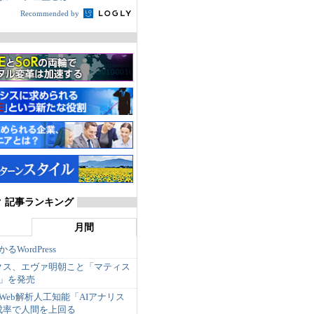
Recommended by
 記事ランキング
月間
WordPress
クス、エヴァ明朝こと「マティス
e版」を発売
のWeb解析人工知能「AIアナリス
成率で人間を上回る