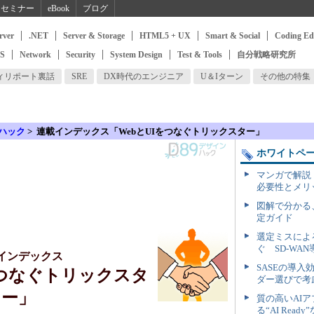
セミナー
eBook
ブログ
rver
.NET
Server & Storage
HTML5 + UX
Smart & Social
Coding Ed
SS
Network
Security
System Design
Test & Tools
自分戦略研究所
ィリポート裏話
SRE
DX時代のエンジニア
U＆Iターン
その他の特集
ハック
>
連載インデックス「WebとUIをつなぐトリックスター」
ホワイトペ
マンガで解説
必要性とメリ
図解で分かる、
定ガイド
選定ミスによ
ぐ SD-WA
インデックス
SASEの導
をつなぐトリックスタ
ダー選びで考
ー」
質の高いAI
る“AI Rea