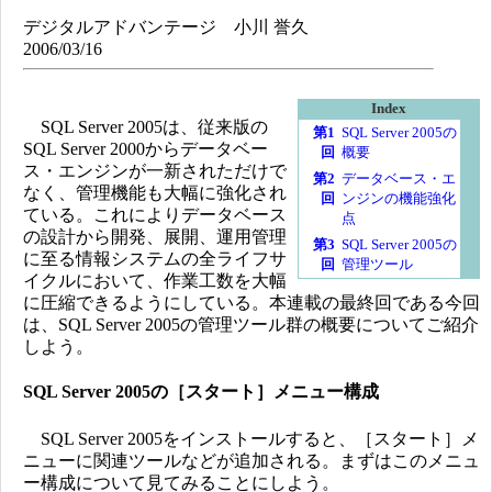
デジタルアドバンテージ 小川 誉久
2006/03/16
Index
SQL Server 2005は、従来版の
第1
SQL Server 2005の
SQL Server 2000からデータベー
回
概要
ス・エンジンが一新されただけで
第2
データベース・エ
なく、管理機能も大幅に強化され
回
ンジンの機能強化
ている。これによりデータベース
点
の設計から開発、展開、運用管理
第3
SQL Server 2005の
に至る情報システムの全ライフサ
回
管理ツール
イクルにおいて、作業工数を大幅
に圧縮できるようにしている。本連載の最終回である今回
は、SQL Server 2005の管理ツール群の概要についてご紹介
しよう。
SQL Server 2005の［スタート］メニュー構成
SQL Server 2005をインストールすると、［スタート］メ
ニューに関連ツールなどが追加される。まずはこのメニュ
ー構成について見てみることにしよう。