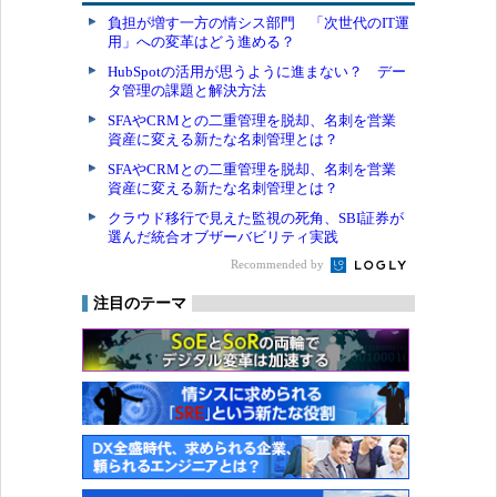
負担が増す一方の情シス部門 「次世代のIT運
用」への変革はどう進める？
HubSpotの活用が思うように進まない？ デー
タ管理の課題と解決方法
SFAやCRMとの二重管理を脱却、名刺を営業
資産に変える新たな名刺管理とは？
SFAやCRMとの二重管理を脱却、名刺を営業
資産に変える新たな名刺管理とは？
クラウド移行で見えた監視の死角、SBI証券が
選んだ統合オブザーバビリティ実践
Recommended by
注目のテーマ