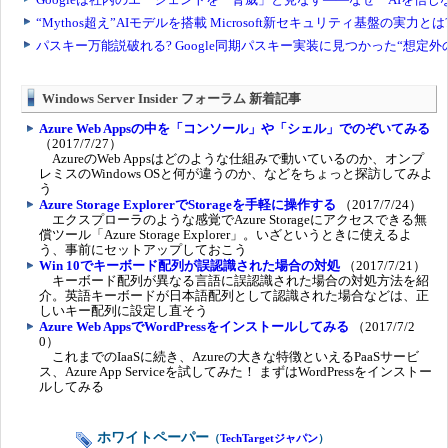
Windows Server Insider フォーラム 新着記事
Azure Web Appsの中を「コンソール」や「シェル」でのぞいてみる
（2017/7/27）
AzureのWeb Appsはどのような仕組みで動いているのか、オンプ
レミスのWindows OSと何が違うのか、などをちょっと探訪してみよ
う
Azure Storage ExplorerでStorageを手軽に操作する
（2017/7/24）
エクスプローラのような感覚でAzure Storageにアクセスできる無
償ツール「Azure Storage Explorer」。いざというときに使えるよ
う、事前にセットアップしておこう
Win 10でキーボード配列が誤認識された場合の対処
（2017/7/21）
キーボード配列が異なる言語に誤認識された場合の対処方法を紹
介。英語キーボードが日本語配列として認識された場合などは、正
しいキー配列に設定し直そう
Azure Web AppsでWordPressをインストールしてみる
（2017/7/2
0）
これまでのIaaSに続き、Azureの大きな特徴といえるPaaSサービ
ス、Azure App Serviceを試してみた！ まずはWordPressをインストー
ルしてみる
ホワイトペーパー
（
TechTargetジャパン
）