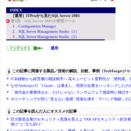
INDEX
［運用］ITProから見たSQL Server 2005
第3回 SQL Server 2005の管理ツール
1．Configuration Manager
2．SQL Server Management Studio（1）
3．SQL Server Management Studio（2）
運用