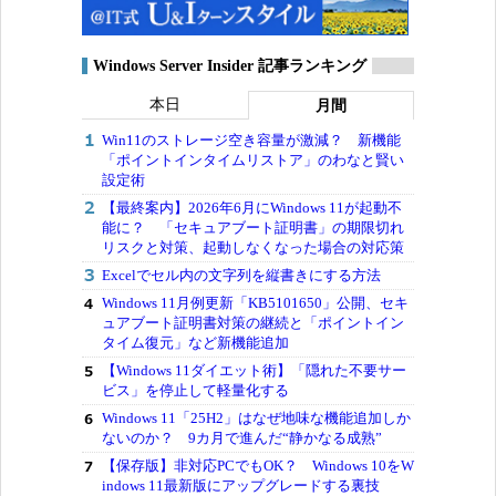
Windows Server Insider 記事ランキング
本日
月間
Win11のストレージ空き容量が激減？ 新機能
「ポイントインタイムリストア」のわなと賢い
設定術
【最終案内】2026年6月にWindows 11が起動不
能に？ 「セキュアブート証明書」の期限切れ
リスクと対策、起動しなくなった場合の対応策
Excelでセル内の文字列を縦書きにする方法
Windows 11月例更新「KB5101650」公開、セキ
ュアブート証明書対策の継続と「ポイントイン
タイム復元」など新機能追加
【Windows 11ダイエット術】「隠れた不要サー
ビス」を停止して軽量化する
Windows 11「25H2」はなぜ地味な機能追加しか
ないのか？ 9カ月で進んだ“静かなる成熟”
【保存版】非対応PCでもOK？ Windows 10をW
indows 11最新版にアップグレードする裏技