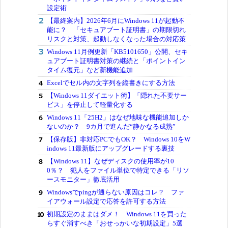
設定術
【最終案内】2026年6月にWindows 11が起動不
能に？ 「セキュアブート証明書」の期限切れ
リスクと対策、起動しなくなった場合の対応策
Windows 11月例更新「KB5101650」公開、セキ
ュアブート証明書対策の継続と「ポイントイン
タイム復元」など新機能追加
Excelでセル内の文字列を縦書きにする方法
【Windows 11ダイエット術】「隠れた不要サー
ビス」を停止して軽量化する
Windows 11「25H2」はなぜ地味な機能追加しか
ないのか？ 9カ月で進んだ“静かなる成熟”
【保存版】非対応PCでもOK？ Windows 10をW
indows 11最新版にアップグレードする裏技
【Windows 11】なぜディスクの使用率が10
0％？ 犯人をファイル単位で特定できる「リソ
ースモニター」徹底活用
Windowsでpingが通らない原因はコレ？ ファ
イアウォール設定で応答を許可する方法
初期設定のままはダメ！ Windows 11を買った
らすぐ消すべき「おせっかいな初期設定」5選