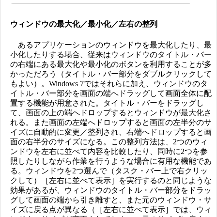
ウィンドウの最大化／最小化／左右の整列
あるアプリケーションのウィンドウを最大化したり、最
小化したりする場合、従来はウィンドウのタイトル・バー
の右端にある最大化や最小化のボタンを利用することが多
かっただろう（タイトル・バー部分をダブルクリックして
もよい）。Windows 7ではそれらに加え、ウィンドウのタ
イトル・バー部分を画面の端へドラッグして画面全体に配
置する機能が用意された。タイトル・バーをドラッグし
て、画面の上の端へドロップするとウィンドウが最大化さ
れる。また画面の左端へドロップすると画面の左半分のサ
イズに自動的に変更／整列され、右端へドロップすると画
面の右半分のサイズになる。この整列方法は、2つのウィ
ンドウを左右に並べて内容を比較したり、同時に2つを参
照したりしながら作業を行うような場合に有用な機能であ
る。ウィンドウを2つ選んで（タスク・バー上で右クリッ
クして）［左右に並べて表示］を実行するのと同じような
効果があるが、ウィンドウのタイトル・バー部分をドラッ
グして画面の端から引き離すと、また元のウィンドウ・サ
イズに戻る点が異なる（［左右に並べて表示］では、ウィ