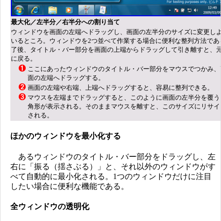
最大化／左半分／右半分への割り当て
ウィンドウを画面の左端へドラッグし、画面の左半分のサイズに変更し
いるところ。ウィンドウを2つ並べて作業する場合に便利な整列方法であ
了後、タイトル・バー部分を画面の上端からドラッグして引き離すと、
に戻る。
ここにあったウィンドウのタイトル・バー部分をマウスでつかみ、
面の左端へドラッグする。
画面の左端や右端、上端へドラッグすると、容易に整列できる。
マウスを左端までドラッグすると、このように画面の左半分を覆う
角形が表示される。そのままマウスを離すと、このサイズにリサイ
される。
ほかのウィンドウを最小化する
あるウィンドウのタイトル・バー部分をドラッグし、左
右に「振る（揺さぶる）」と、それ以外のウィンドウがす
べて自動的に最小化される。1つのウィンドウだけに注目
したい場合に便利な機能である。
全ウィンドウの透明化