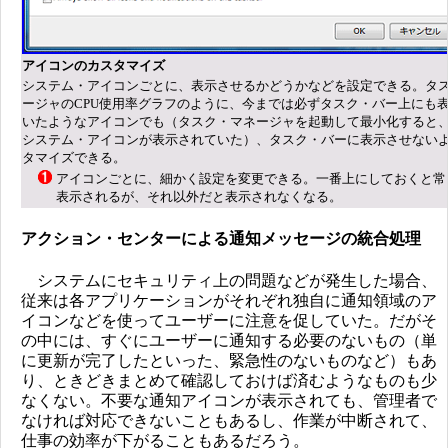
アイコンのカスタマイズ
システム・アイコンごとに、表示させるかどうかなどを設定できる。タ
ージャのCPU使用率グラフのように、今までは必ずタスク・バー上にも
いたようなアイコンでも（タスク・マネージャを起動して最小化すると
システム・アイコンが表示されていた）、タスク・バーに表示させない
タマイズできる。
アイコンごとに、細かく設定を変更できる。一番上にしておくと常
表示されるが、それ以外だと表示されなくなる。
アクション・センターによる通知メッセージの統合処理
システムにセキュリティ上の問題などが発生した場合、
従来は各アプリケーションがそれぞれ独自に通知領域のア
イコンなどを使ってユーザーに注意を促していた。だがそ
の中には、すぐにユーザーに通知する必要のないもの（単
に更新が完了したといった、緊急性のないものなど）もあ
り、ときどきまとめて確認しておけば済むようなものも少
なくない。不要な通知アイコンが表示されても、管理者で
なければ対応できないこともあるし、作業が中断されて、
仕事の効率が下がることもあるだろう。