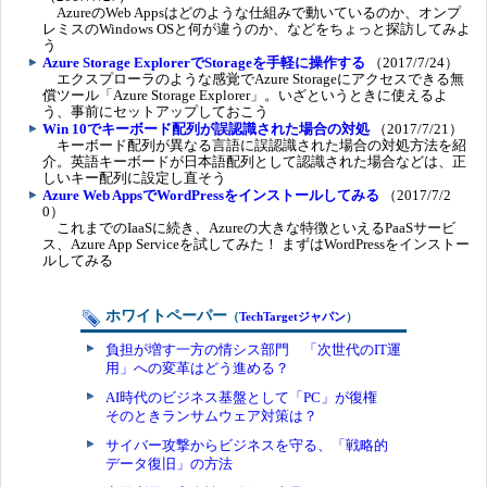
AzureのWeb Appsはどのような仕組みで動いているのか、オンプ
レミスのWindows OSと何が違うのか、などをちょっと探訪してみよ
う
Azure Storage ExplorerでStorageを手軽に操作する
（2017/7/24）
エクスプローラのような感覚でAzure Storageにアクセスできる無
償ツール「Azure Storage Explorer」。いざというときに使えるよ
う、事前にセットアップしておこう
Win 10でキーボード配列が誤認識された場合の対処
（2017/7/21）
キーボード配列が異なる言語に誤認識された場合の対処方法を紹
介。英語キーボードが日本語配列として認識された場合などは、正
しいキー配列に設定し直そう
Azure Web AppsでWordPressをインストールしてみる
（2017/7/2
0）
これまでのIaaSに続き、Azureの大きな特徴といえるPaaSサービ
ス、Azure App Serviceを試してみた！ まずはWordPressをインストー
ルしてみる
ホワイトペーパー
（
TechTargetジャパン
）
負担が増す一方の情シス部門 「次世代のIT運
用」への変革はどう進める？
AI時代のビジネス基盤として「PC」が復権
そのときランサムウェア対策は？
サイバー攻撃からビジネスを守る、「戦略的
データ復旧」の方法