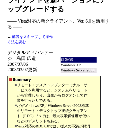
ライアントを新バージョンにア
ップグレードする
―― Vista対応の新クライアント、Ver. 6.0を活用す
る ――
→
解説をスキップして操作
方法を読む
デジタルアドバンテー
ジ 島田 広道
対象OS
2007/07/06
Windows XP
2008/03/07更新
Windows Server 2003
■
リモート・デスクトップ／ターミナル・サ
ービスを利用すると、システムをリモート
から管理したり、出先からログオンして作
業を行ったりできる。
■
だがWindows XP／Windows Server 2003標準
のリモート・デスクトップ接続クライアン
ト（RDC） 5.xでは、最大表示解像度が低い
などのデメリットもある。
■
Vista対応のRDC 6.0では、従来の不満が解消