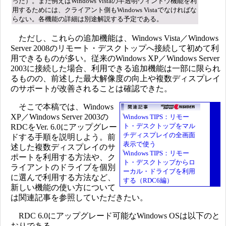
った）。また例えばWindows Vistaの半透明ウィンドウ機能を利
用するためには、クライアント側もWindows Vistaでなければな
らない。各機能の詳細は別途解説する予定である。
ただし、これらの追加機能は、Windows Vista／Windows
Server 2008のリモート・デスクトップへ接続して初めて利
用できるものが多い。従来のWindows XP／Windows Server
2003に接続した場合、利用できる追加機能は一部に限られ
るものの、前述した最大解像度の向上や複数ディスプレイ
のサポートが改善されることは確認できた。
そこで本稿では、Windows
XP／Windows Server 2003の
Windows TIPS：リモー
ト・デスクトップをマル
RDCをVer. 6.0にアップグレー
チディスプレイの全画面
ドする手順を説明しよう。前
表示で使う
述した複数ディスプレイのサ
Windows TIPS：リモー
ポートを利用する方法や、ク
ト・デスクトップからロ
ライアントのドライブを個別
ーカル・ドライブを利用
に選んで利用する方法など、
する（RDC6編）
新しい機能の使い方について
は関連記事を参照していただきたい。
RDC 6.0にアップグレード可能なWindows OSは以下のと
おりである。