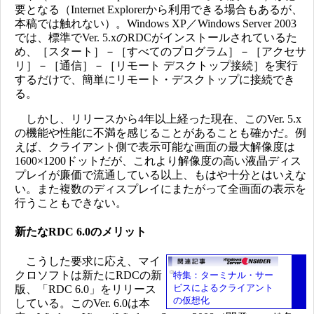
要となる（Internet Explorerから利用できる場合もあるが、
本稿では触れない）。Windows XP／Windows Server 2003
では、標準でVer. 5.xのRDCがインストールされているた
め、［スタート］－［すべてのプログラム］－［アクセサ
リ］－［通信］－［リモート デスクトップ接続］を実行
するだけで、簡単にリモート・デスクトップに接続でき
る。
しかし、リリースから4年以上経った現在、このVer. 5.x
の機能や性能に不満を感じることがあることも確かだ。例
えば、クライアント側で表示可能な画面の最大解像度は
1600×1200ドットだが、これより解像度の高い液晶ディス
プレイが廉価で流通している以上、もはや十分とはいえな
い。また複数のディスプレイにまたがって全画面の表示を
行うこともできない。
新たなRDC 6.0のメリット
こうした要求に応え、マイ
クロソフトは新たにRDCの新
特集：ターミナル・サー
ビスによるクライアント
版、「RDC 6.0」をリリース
の仮想化
している。このVer. 6.0は本