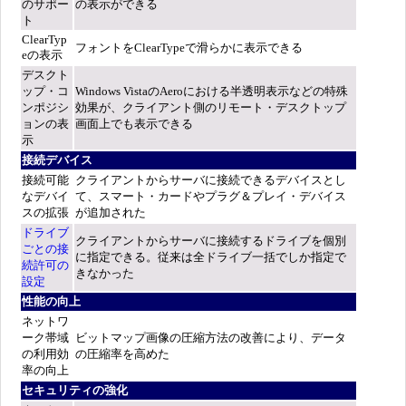
のサポー
の表示ができる
ト
ClearTyp
フォントをClearTypeで滑らかに表示できる
eの表示
デスクト
ップ・コ
Windows VistaのAeroにおける半透明表示などの特殊
ンポジシ
効果が、クライアント側のリモート・デスクトップ
ョンの表
画面上でも表示できる
示
接続デバイス
接続可能
クライアントからサーバに接続できるデバイスとし
なデバイ
て、スマート・カードやプラグ＆プレイ・デバイス
スの拡張
が追加された
ドライブ
クライアントからサーバに接続するドライブを個別
ごとの接
に指定できる。従来は全ドライブ一括でしか指定で
続許可の
きなかった
設定
性能の向上
ネットワ
ーク帯域
ビットマップ画像の圧縮方法の改善により、データ
の利用効
の圧縮率を高めた
率の向上
セキュリティの強化