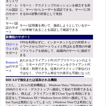
ネットワ
ーク・レ
リモート・デスクトップのセッションを確立する前
ベル認証
に、サーバからユーザーを認証できる。サーバに対
のサポー
するDoS攻撃の対策として有効
ト
サーバ認
サーバ証明書を用いて、接続しようとしているサー
証のサポ
バが本物であることを認証して確認できる
ート
新機能のサポート
VPNを利用せずに、インターネットなどの外部ネッ
TSゲート
トワークからTSゲートウェイと呼ばれる専用の中継
ウェイ
の
ソフトウェアを経由して、組織内のサーバに接続で
サポート
きる
あたかもクライアントPCのアプリケーションのよう
RemoteA
に、リモートのアプリケーションをクライアントPC
pp
のサポ
で表示・利用できる。従来のデスクトップ単位だけ
ート
ではなく、プログラム単位での表示も可能になった
RDC 6.0で強化または追加される機能
ただし、これらの追加機能は、Windows Vista／Windows Server
2008のリモート・デスクトップへ接続して初めて利用できるも
のが多い。例えば、クライアント側でClear Typeを有効にする
設定をしてWindows XP／Windows Server 2003へ接続しても、C
lear Typeは無効になってしまった（Windows Vistaでは有効にな