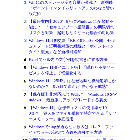
Win11のストレージ空き容量が激減？ 新機能
「ポイントインタイムリストア」のわなと賢い
設定術
【最終案内】2026年6月にWindows 11が起動不
能に？ 「セキュアブート証明書」の期限切れ
リスクと対策、起動しなくなった場合の対応策
Windows 11月例更新「KB5101650」公開、セキ
ュアブート証明書対策の継続と「ポイントイン
タイム復元」など新機能追加
Excelでセル内の文字列を縦書きにする方法
【Windows 11ダイエット術】「隠れた不要サー
ビス」を停止して軽量化する
Windows 11「25H2」はなぜ地味な機能追加しか
ないのか？ 9カ月で進んだ“静かなる成熟”
【保存版】非対応PCでもOK？ Windows 10をW
indows 11最新版にアップグレードする裏技
【Windows 11】なぜディスクの使用率が10
0％？ 犯人をファイル単位で特定できる「リソ
ースモニター」徹底活用
Windowsでpingが通らない原因はコレ？ ファ
イアウォール設定で応答を許可する方法