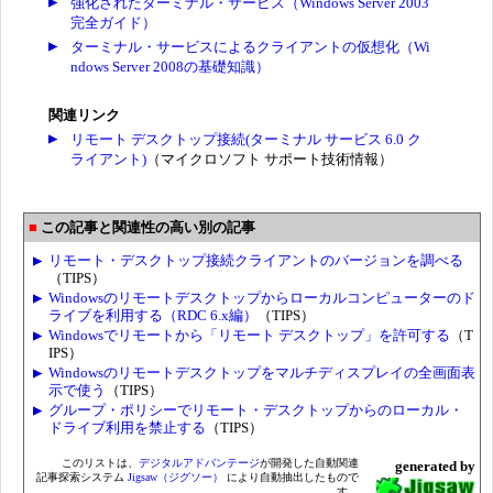
強化されたターミナル・サービス（Windows Server 2003
完全ガイド）
ターミナル・サービスによるクライアントの仮想化（Wi
ndows Server 2008の基礎知識）
関連リンク
リモート デスクトップ接続(ターミナル サービス 6.0 ク
ライアント)
（マイクロソフト サポート技術情報）
この記事と関連性の高い別の記事
リモート・デスクトップ接続クライアントのバージョンを調べる
（TIPS）
Windowsのリモートデスクトップからローカルコンピューターのド
ライブを利用する（RDC 6.x編）
（TIPS）
Windowsでリモートから「リモート デスクトップ」を許可する
（T
IPS）
Windowsのリモートデスクトップをマルチディスプレイの全画面表
示で使う
（TIPS）
グループ・ポリシーでリモート・デスクトップからのローカル・
ドライブ利用を禁止する
（TIPS）
このリストは、
デジタルアドバンテージ
が開発した自動関連
generated by
記事探索システム
Jigsaw（ジグソー）
により自動抽出したもので
す。