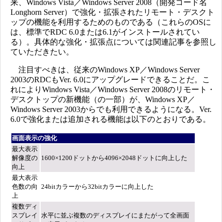
来、Windows Vista／Windows Server 2008（開発コード名
Longhorn Server）で強化・拡張されたリモート・デスクト
ップの機能を利用するためのものである（これらのOSに
は、標準でRDC 6.0または6.1がインストールされてい
る）。具体的な強化・拡張点については関連記事を参照し
ていただきたい。
注目すべきは、従来のWindows XP／Windows Server
2003のRDCもVer. 6.0にアップグレードできることだ。こ
れによりWindows Vista／Windows Server 2008のリモート・
デスクトップの新機能（の一部）が、Windows XP／
Windows Server 2003からでも利用できるようになる。Ver.
6.0で強化または追加される機能は以下のとおりである。
画面表示の強化
最大表示
解像度の
1600×1200ドットから4096×2048ドットに向上した
向上
最大表示
色数の向
24bitカラーから32bitカラーに向上した
上
複数ディ
スプレイ
水平に並ぶ複数のディスプレイにまたがって全画面