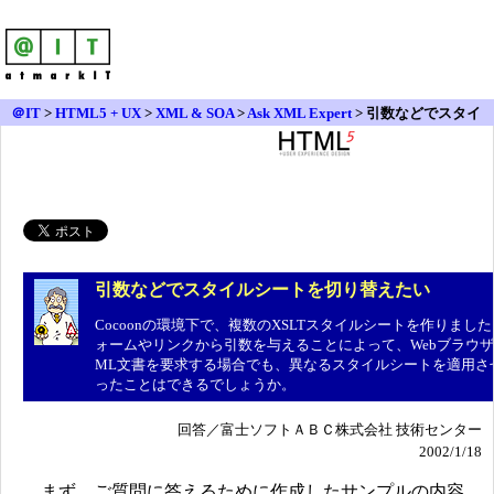
＠IT
>
HTML5 + UX
>
XML & SOA
>
Ask XML Expert
> 引数などでスタイ
ルシートを切り替えたい
引数などでスタイルシートを切り替えたい
Cocoonの環境下で、複数のXSLTスタイルシートを作りまし
ォームやリンクから引数を与えることによって、Webブラウザ
ML文書を要求する場合でも、異なるスタイルシートを適用さ
ったことはできるでしょうか。
回答／富士ソフトＡＢＣ株式会社 技術センター
2002/1/18
まず、ご質問に答えるために作成したサンプルの内容