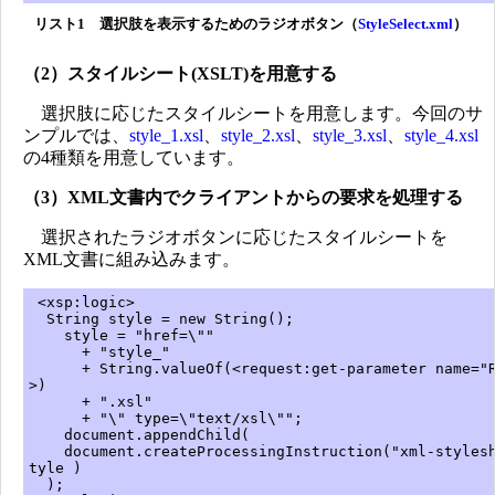
リスト1 選択肢を表示するためのラジオボタン（
StyleSelect.xml
）
（2）スタイルシート(XSLT)を用意する
選択肢に応じたスタイルシートを用意します。今回のサ
ンプルでは、
style_1.xsl
、
style_2.xsl
、
style_3.xsl
、
style_4.xsl
の4種類を用意しています。
（3）XML文書内でクライアントからの要求を処理する
選択されたラジオボタンに応じたスタイルシートを
XML文書に組み込みます。
<xsp:logic>
String style = new String();
style = "href=\""
+ "style_"
+ String.valueOf(<request:get-parameter name="R
>)
+ ".xsl"
+ "\" type=\"text/xsl\"";
document.appendChild(
document.createProcessingInstruction("xml-stylesh
tyle )
);