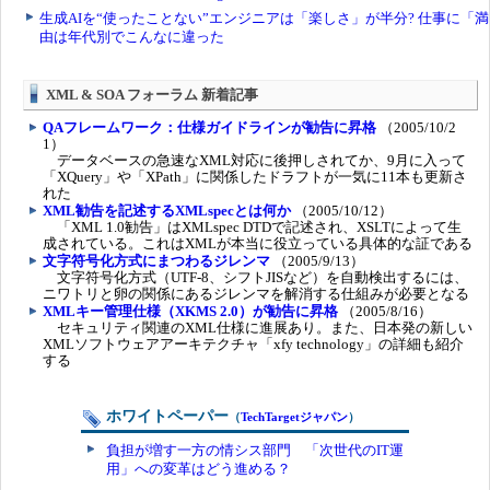
XML & SOA フォーラム 新着記事
QAフレームワーク：仕様ガイドラインが勧告に昇格
（2005/10/2
1）
データベースの急速なXML対応に後押しされてか、9月に入って
「XQuery」や「XPath」に関係したドラフトが一気に11本も更新さ
れた
XML勧告を記述するXMLspecとは何か
（2005/10/12）
「XML 1.0勧告」はXMLspec DTDで記述され、XSLTによって生
成されている。これはXMLが本当に役立っている具体的な証である
文字符号化方式にまつわるジレンマ
（2005/9/13）
文字符号化方式（UTF-8、シフトJISなど）を自動検出するには、
ニワトリと卵の関係にあるジレンマを解消する仕組みが必要となる
XMLキー管理仕様（XKMS 2.0）が勧告に昇格
（2005/8/16）
セキュリティ関連のXML仕様に進展あり。また、日本発の新しい
XMLソフトウェアアーキテクチャ「xfy technology」の詳細も紹介
する
ホワイトペーパー
（
TechTargetジャパン
）
負担が増す一方の情シス部門 「次世代のIT運
用」への変革はどう進める？