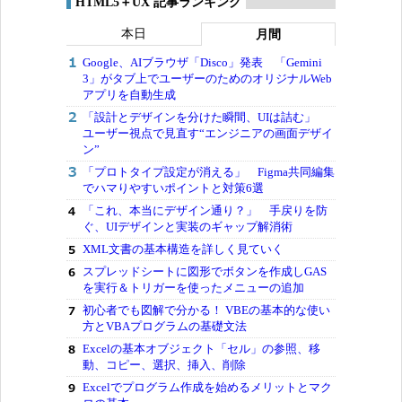
HTML5＋UX 記事ランキング
本日
月間
Google、AIブラウザ「Disco」発表 「Gemini
3」がタブ上でユーザーのためのオリジナルWeb
アプリを自動生成
「設計とデザインを分けた瞬間、UIは詰む」
ユーザー視点で見直す“エンジニアの画面デザイ
ン”
「プロトタイプ設定が消える」 Figma共同編集
でハマりやすいポイントと対策6選
「これ、本当にデザイン通り？」 手戻りを防
ぐ、UIデザインと実装のギャップ解消術
XML文書の基本構造を詳しく見ていく
スプレッドシートに図形でボタンを作成しGAS
を実行＆トリガーを使ったメニューの追加
初心者でも図解で分かる！ VBEの基本的な使い
方とVBAプログラムの基礎文法
Excelの基本オブジェクト「セル」の参照、移
動、コピー、選択、挿入、削除
Excelでプログラム作成を始めるメリットとマク