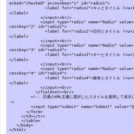
ecked="checked" accesskey="1" id="radio1">
<label for="radio1">Ｎｏとタイトル (<u>1<
</label>
</input><br/>
<input type="radio" name="Radio" value="
cesskey="2" id="radio2">
<label for="radio2">日付とタイトル (<u>2<
</label>
</input><br/>
<input type="radio" name="Radio" value="
cesskey="3" id="radio3">
<label for="radio3">キーとタイトル (<u>3<
</label>
</input><br/>
<input type="radio" name="Radio" value="
cesskey="4" id="radio4">
<label for="radio4">媒体とタイトル (<u>4<
</label>
</input><br/>
</fieldset><br/>
<!-- 共通のXML文書に選択したスタイルを適用して表示し
->
<input type="submit" name="Submit" value="
</form>
</td></tr>
</table>
</body>
</html>