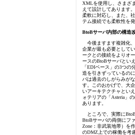
XMLを使用し、さまざ
えて設計してあります
柔軟に対応し、また、
テム接続でも柔軟性を発
BtoBサーバ内部の構造
今後ますます複雑化、多
企業が最も必要として
ークとの接続をよりオ
ースのBtoBサーバとい
「EDIベース」の3つの
造を引きずっているのに
バは過去のしがらみが
す。このおかげで、大
いアーキテクチャとい
ォテリアの「Asteria」の
あります。
ところで、実際にBto
BtoBサーバの両側にファイ
Zone：非武装地帯）を
のDMZ上での稼働を考