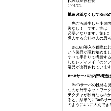
代表取締役社長
2001/7/4
構造改革なくしてBtoB
先ごろ誕生した小泉内
復なし！」です。実は、
必要となります。第1に
導入する会社や人の思
BtoBの導入を簡単に
いう製品が現れ始めました
すべて手作りで構築す
したレディメイドのソフ
製品が出荷されていま
BtoBサーバの内部構造
BtoBサーバの性格を
なのか外部ネットワー
テクチャが独自なもの
ると、結果的にBtoB
のように4つに大別でき