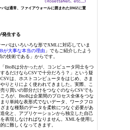
サーバは通常、ファイアウォールに囲まれたDMZに置
が発生する
サーバはいろいろな形でXMLに対応していま
toBが大事な本当の理由
」でもご紹介したよう
必須の技術である」からです。
BtoBは分かったが、コンピュータ同士をつ
するだけならCSVで十分だろう？」という疑
CSVは、ホストコンピュータをはじめ、さま
のやりとりによく使われてきました。実際、こ
売り買いの部分だけをつなぐのならCSVでも
ころが、BtoBは企業間のプロセス全体をつな
つまり単純な表形式でないデータ、ワークフロ
さまざまな種類のデータを柔軟につなぐ必要があ
構造化と、アプリケーションから独立した自己
を表現しなければなりません。XMLを使用し
術的に難しくなってきます。