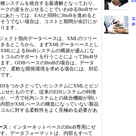
の
各種システムを統合する最適解となっており、
ークの皮をかぶせることでいわゆるBtoBサー
あたっては、EAIと同時にBtoBを進めると
エ
、そうでない場合は、コストと期間が余計にか
チ
あります。
ジェクト指向データベースは、XMLのツリー
きるところから、まずXMLデータベースとし
XMLによるBtoBシステムの構築が盛んにな
トコルのサポートを行うことによってBtoBサ
ます。ODBベースのBtoBの場合は、データ
ので、柔軟な開発環境を求める場合には、対応
うです。
EDIをつかさどっていたシステムにXMLとビジ
ぶせたものです。従来のEDIシステムの特徴
すが、一方で社内システムとの統合機能が弱い
内部がXMLベースの構造になっていない製品
トコルに対する柔軟性をよく見極める必要があ
ース
：インターネットベースのBtoB専用にゼ
です。データフォーマットは、内部もすべて