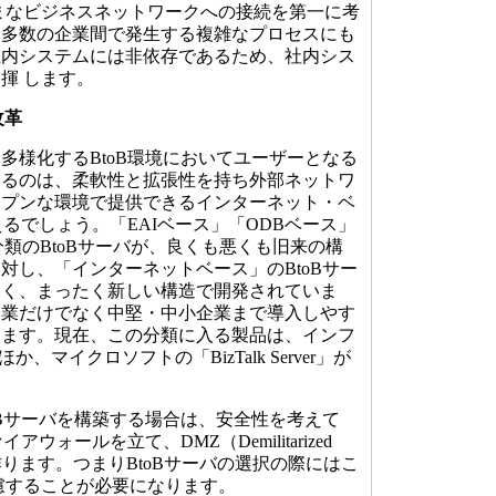
まなビジネスネットワークへの接続を第一に考
。多数の企業間で発生する複雑なプロセスにも
社内システムには非依存であるため、社内シス
揮 します。
改革
様化するBtoB環境においてユーザーとなる
いるのは、柔軟性と拡張性を持ち外部ネットワ
ープンな環境で提供できるインターネット・ベ
えるでしょう。「EAIベース」「ODBベース」
分類のBtoBサーバが、良くも悪くも旧来の構
対し、「インターネットベース」のBtoBサー
なく、まったく新しい構造で開発されていま
企業だけでなく中堅・中小企業まで導入しやす
えます。現在、この分類に入る製品は、インフ
ほか、マイクロソフトの「BizTalk Server」が
Bサーバを構築する場合は、安全性を考えて
アウォールを立て、DMZ（Demilitarized
作ります。つまりBtoBサーバの選択の際にはこ
慮することが必要になります。