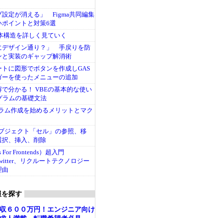
設定が消える」 Figma共同編集
いポイントと対策6選
基本構造を詳しく見ていく
にデザイン通り？」 手戻りを防
ンと実装のギャップ解消術
トに図形でボタンを作成しGAS
ガーを使ったメニューの追加
で分かる！ VBEの基本的な使い
グラムの基礎文法
ログラム作成を始めるメリットとマク
本オブジェクト「セル」の参照、移
選択、挿入、削除
s For Frontends）超入門
、Twitter、リクルートテクノロジー
理由
報を探す
収６００万円！エンジニア向け