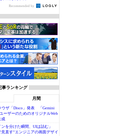
Recommended by
 記事ランキング
月間
ブラウザ「Disco」発表 「Gemini
ユーザーのためのオリジナルWeb
生成
インを分けた瞬間、UIは詰む」
で見直す“エンジニアの画面デザイ