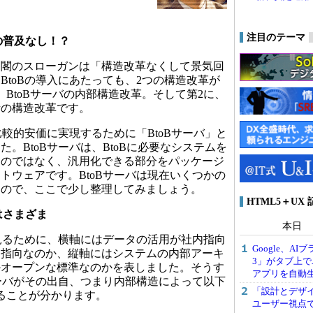
注目のテーマ
の普及なし！？
閣のスローガンは「構造改革なくして景気回
BtoBの導入にあたっても、2つの構造改革が
、BtoBサーバの内部構造改革。そして第2に、
考の構造改革です。
比較的安価に実現するために「BtoBサーバ」と
。BtoBサーバは、BtoBに必要なシステムを
るのではなく、汎用化できる部分をパッケージ
トウェアです。BtoBサーバは現在いくつかの
すので、ここで少し整理してみましょう。
HTML5＋UX
はさまざま
本日
見るために、横軸にはデータの活用が社内指向
Google、AI
ク指向なのか、縦軸にはシステムの内部アーキ
3」がタブ上で
かオープンな標準なのかを表しました。そうす
アプリを自動
サーバがその出自、つまり内部構造によって以下
「設計とデザ
ることが分かります。
ユーザー視点