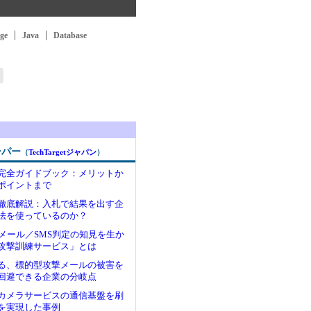
ge
Java
Database
ーパー
（
TechTargetジャパン
）
完全ガイドブック：メリットか
ポイントまで
徹底解説：入札で結果を出す企
法を使っているのか？
のメール／SMS判定の知見を生か
攻撃訓練サービス」とは
る、標的型攻撃メールの被害を
回避できる企業の分岐点
載カメラサービスの通信基盤を刷
を実現した事例