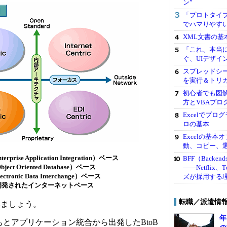
ン”
「プロトタイプ
でハマりやす
XML文書の
「これ、本当
ぐ、UIデザイ
スプレッドシー
を実行＆トリ
初心者でも図解
方とVBAプロ
Excelでプ
ロの基本
Excelの基
動、コピー、
rise Application Integration）ベース
BFF（Backend
ct Oriented Database）ベース
――Netflix
ronic Data Interchange）ベース
ズが採用する
開発されたインターネットベース
転職／派遣情
ましょう。
年
もとアプリケーション統合から出発したBtoB