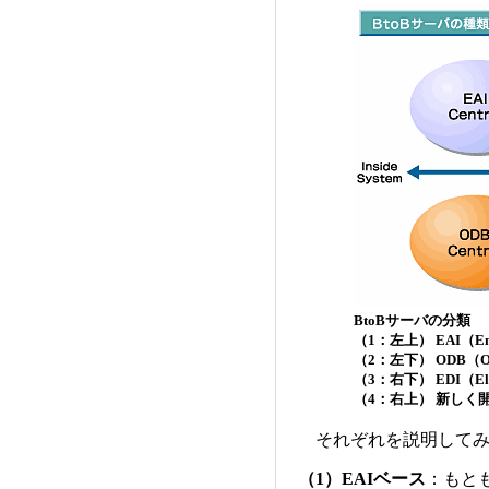
BtoBサーバの分類
（1：左上） EAI（Enterp
（2：左下） ODB（Obje
（3：右下） EDI（Elect
（4：右上） 新しく
それぞれを説明してみ
（1）EAIベース
：もと