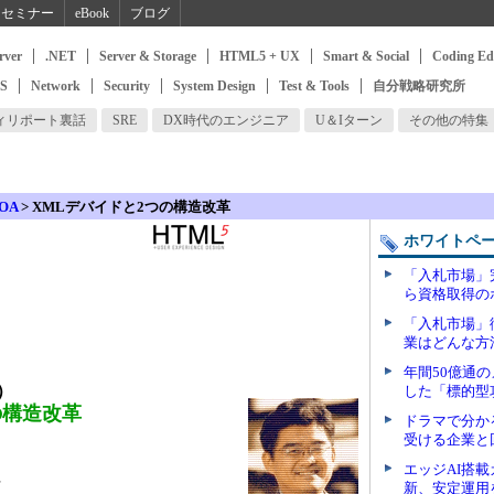
セミナー
eBook
ブログ
rver
.NET
Server & Storage
HTML5 + UX
Smart & Social
Coding Ed
SS
Network
Security
System Design
Test & Tools
自分戦略研究所
ィリポート裏話
SRE
DX時代のエンジニア
U＆Iターン
その他の特集
SOA
>
XMLデバイドと2つの構造改革
ホワイトペ
「入札市場」
ら資格取得の
「入札市場」
業はどんな方
年間50億通
）
した「標的型
の構造改革
ドラマで分か
受ける企業と
エッジAI搭
社
新、安定運用