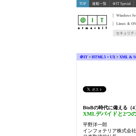
TOP
連載一覧
＠IT Special
Windows Se
Linux ＆ O
セキュリテ
＠IT
>
HTML5 + UX
>
XML & 
BtoBの時代に備える（4
XMLデバイドと2つ
平野洋一郎
インフォテリア株式会