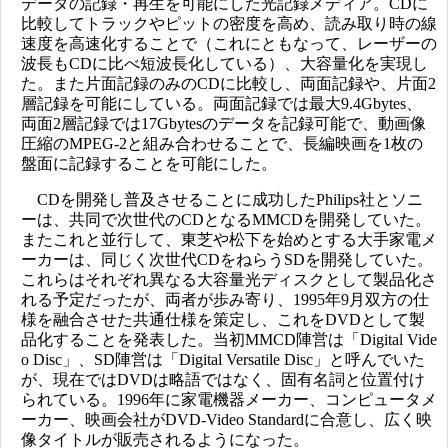
データの記録・再生を可能にした光記録メディア。CDに
比較してトラックやピットの密度を高め、読み取り時の線
速度を高速化することで（これにともなって、レーザーの
波長もCDに比べ短波長化している）、大容量化を実現し
た。また片面記録のみのCDに比較し、両面記録や、片面2
層記録を可能にしている。両面記録では最大9.4Gbytes、
両面2層記録では17Gbytesのデータを記録可能で、動画像
圧縮のMPEG-2と組み合わせることで、長編映画を1枚の
盤面に記録することを可能にした。
CDを開発し普及させることに成功したPhilips社とソニ
ーは、共同で次世代のCDとなるMMCDを開発していた。
またこれと並行して、東芝や松下を始めとする大手家電メ
ーカーは、同じく次世代CDをねらうSDを開発していた。
これらはそれぞれ異なる大容量光ディスクとして製品化さ
れる予定だったが、両者が歩み寄り、1995年9月双方の仕
様を融合させた共通仕様を策定し、これをDVDとして製
品化することを発表した。当初MMCD陣営は「Digital Vide
o Disc」、SD陣営は「Digital Versatile Disc」と呼んでいた
が、現在ではDVDは略語ではなく、固有名詞と位置付け
られている。1996年に家電機器メーカー、コンピュータメ
ーカー、映画会社がDVD-Video Standardに合意し、広く映
像タイトルが販売されるようになった。