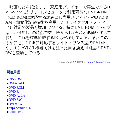
映画などを記録して、家庭用プレイヤーで再生できるD
VD-Videoに加え、コンピュータで利用可能なDVD-ROM
（CD-ROMに対応する読み出し専用メディア）やDVD-R
AM（相変化記録技術を利用したリライタブル・メディ
ア）対応の製品も増加している。特にDVD-ROMドライブ
は、2001年1月の時点で数千円から1万円台と低価格化して
おり、これを標準搭載するPCも登場している。またこの
ほかにも、CD-Rに対応するライト・ワンス型のDVD-R
や、主にAV民生機器向けを狙った書き換え可能型のDVD-
RWも登場している。
Copyright (C) 2000-2007
Digital Advantage Corp.
関連用語
■
CD-ROM
■
DVD-RAM
■
DVD-ROM
■
DVD-R
■
DVD-Audio
■
DVD-RW
■
DVD+RW
■
Super Audio CD
■
RAMPRG