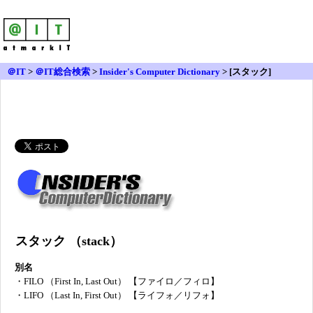
＠IT
>
＠IT総合検索
>
Insider's Computer Dictionary
> [スタック]
スタック （stack）
別名
・
FILO （First In, Last Out） 【ファイロ／フィロ】
・
LIFO （Last In, First Out） 【ライフォ／リフォ】