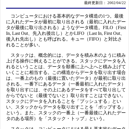
最終更新日： 2002/04/22
コンピュータにおける基本的なデータ構造の1つ。最後
に入れたデータが最初に取り出される（最初に入れたデー
タが最後に取り出される）ようなデータ構造。FILO（First
In, Last Out、先入れ後出し）とかLIFO（Last In, First Out、
後入れ先出し）とも呼ばれる。キュー（FIFO）と対比さ
れることが多い。
スタックは、概念的には、データを積み木のように積み
上げる操作に例えることができる。スタックにデータを入
れるということは、データを順番に上へ上へと積み上げて
いくことに相当する。この構造からデータを取り出す場合
は、一番上のもの（最後に置いたデータ）が最初に取り出
される。一番下にあるデータ（一番最初に入れたデータ）
を取り出すには、その上にあるデータをすべて取り出して
からでないと（最後でないと）取り出すことはできない。
スタックにデータを入れることを「プッシュする」とい
い、スタックからデータを取り出すことを「ポップする」
という。また、スタックの一番上（一番最後に入れたデー
タのある場所）を「スタック・トップ」という。
スタックは、コンピュータにおける最も基本的なデータ