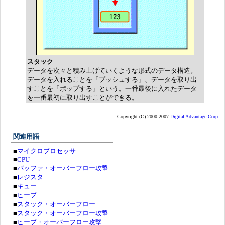
スタック
データを次々と積み上げていくような形式のデータ構造。
データを入れることを「プッシュする」、データを取り出
すことを「ポップする」という。一番最後に入れたデータ
を一番最初に取り出すことができる。
Copyright (C) 2000-2007
Digital Advantage Corp.
関連用語
■
マイクロプロセッサ
■
CPU
■
バッファ・オーバーフロー攻撃
■
レジスタ
■
キュー
■
ヒープ
■
スタック・オーバーフロー
■
スタック・オーバーフロー攻撃
■
ヒープ・オーバーフロー攻撃