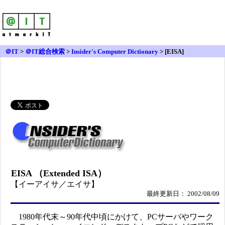
＠IT
>
＠IT総合検索
>
Insider's Computer Dictionary
> [EISA]
EISA （Extended ISA）
【イーアイサ／エイサ】
最終更新日： 2002/08/09
1980年代末～90年代中頃にかけて、PCサーバやワーク