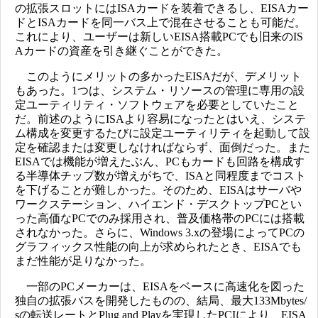
の拡張スロットにはISAカードを装着できるし、EISAカー
ドとISAカードを同一バス上で混在させることも可能だ。
これにより、ユーザーは新しいEISA搭載PCでも旧来のIS
Aカードの資産を引き継ぐことができた。
このようにメリットの多かったEISAだが、デメリット
もあった。1つは、システム・リソースの管理に専用の設
定ユーティリティ・ソフトウェアを必要としていたこと
だ。前述のようにISAより容易になったとはいえ、システ
ム構成を変更するたびに設定ユーティリティを起動して設
定を確認または変更しなければならず、面倒だった。また
EISAでは機能が増えたぶん、PCもカードも回路を構成す
る半導体チップ数が増えがちで、ISAと同程度までコスト
を下げることが難しかった。そのため、EISAはサーバや
ワークステーション、ハイエンド・デスクトップPCとい
った高価なPCでのみ採用され、普及価格帯のPCには搭載
されなかった。さらに、Windows 3.xの登場によってPCの
グラフィックス性能の向上が求められたとき、EISAでも
まだ性能が足りなかった。
一部のPCメーカーは、EISAをベースに高速化を図った
独自の拡張バスを開発したものの、結局、最大133Mbytes/
sの転送レートとPlug and Playを実現したPCIにより、EISA