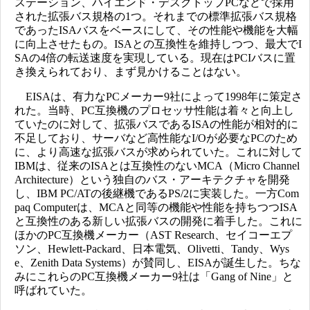
ステーション、ハイエンド・デスクトップPCなどで採用
された拡張バス規格の1つ。それまでの標準拡張バス規格
であったISAバスをベースにして、その性能や機能を大幅
に向上させたもの。ISAとの互換性を維持しつつ、最大でI
SAの4倍の転送速度を実現している。現在はPCIバスに置
き換えられており、まず見かけることはない。
EISAは、有力なPCメーカー9社によって1998年に策定さ
れた。当時、PC互換機のプロセッサ性能は着々と向上し
ていたのに対して、拡張バスであるISAの性能が相対的に
不足しており、サーバなど高性能なI/Oが必要なPCのため
に、より高速な拡張バスが求められていた。これに対して
IBMは、従来のISAとは互換性のないMCA（Micro Channel
Architecture）という独自のバス・アーキテクチャを開発
し、IBM PC/ATの後継機であるPS/2に実装した。一方Com
paq Computerは、MCAと同等の機能や性能を持ちつつISA
と互換性のある新しい拡張バスの開発に着手した。これに
ほかのPC互換機メーカー（AST Research、セイコーエプ
ソン、Hewlett-Packard、日本電気、Olivetti、Tandy、Wys
e、Zenith Data Systems）が賛同し、EISAが誕生した。ちな
みにこれらのPC互換機メーカー9社は「Gang of Nine」と
呼ばれていた。