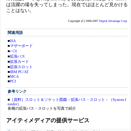
は活躍の場を失ってしまった。現在ではほとんど見かける
ことはない。
Copyright (C) 2000-2007
Digital Advantage Corp.
関連用語
■
ISA
■
マザーボード
■
バス
■
拡張バス
■
拡張カード
■
拡張スロット
■
IBM PC/AT
■
MCA
■
PCI
参考リンク
■
［資料］スロット＆ソケット図鑑－拡張バス・スロット－（System I
nsider）
各種の拡張バス・スロットを写真で紹介
アイティメディアの提供サービス