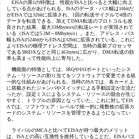
EISAの第1の特徴は、性能がISAと比べると大幅に向上
している点があげられる。ISAのデータ・バス幅は16bitだ
がEISAでは32bitに拡張され、1回の転送サイクルで4倍の
データを転送できる。加えてDMA転送のプロトコルも改
良された結果、最大33Mbytes/sの転送レートが実現されて
いる（ISAでは5.3M～8Mbytes/s）。また、アドレス・バス
幅もISAの24bitからEISAは32bitに拡張されている。これに
よりEISAの物理アドレス空間は、当時の最新プロセッサ
である386DXなどと同じ4Gbytesに広がり、DMA転送の効
率も高まって性能向上に寄与した。
機能面の特徴としては、IRQやI/Oポートといったシス
テム・リソースの割り当てをソフトウェアで変更できる統
一的な仕組みがあげられる。当時のISAでは、各カード上
に搭載されたジャンパやスイッチによる手動設定が主流だ
ったが、設定ミスによるシステム・リソースの競合が生じ
やすく、トラブルの原因となっていた。これに対してEIS
Aでは、ソフトウェア・レベルで統一的に複数枚の拡張カ
ードのシステム・リソースを管理できるようになってい
る。
ライバルのMCAと比べてEISAが持つ最大のメリット
は、ISAとの高い互換性を維持していることだ。EISAバス