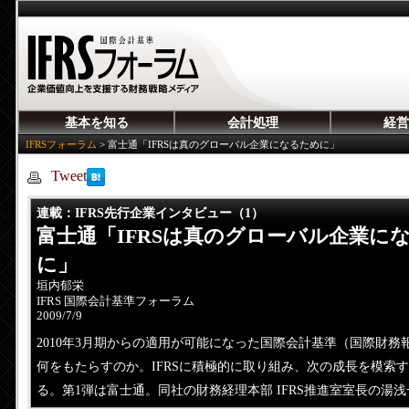
基本を知る
会計処理
経営
IFRSフォーラム
>
富士通「IFRSは真のグローバル企業になるために」
Tweet
連載
：IFRS先行企業インタビュー（1）
富士通「IFRSは真のグローバル企業に
に」
垣内郁栄
IFRS 国際会計基準フォーラム
2009/7/9
2010年3月期からの適用が可能になった国際会計基準（国際財務報
何をもたらすのか。IFRSに積極的に取り組み、次の成長を模索
る。第1弾は富士通。同社の財務経理本部 IFRS推進室室長の湯