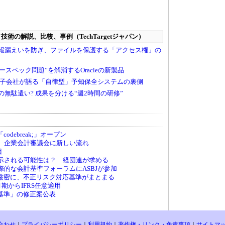
debreak;」オープン
へ、企業会計審議会に新しい流れ
目
が示される可能性は？ 経団連が求める
国際的な会計基準フォーラムにASBJが参加
厳密に、不正リスク対応基準がまとまる
月期からIFRS任意適用
基準」の修正案公表
合わせ
｜
プライバシーポリシー
｜
利用規約
｜
著作権・リンク・免責事項
｜
サイトマ