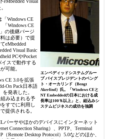
Mbedded Visual
た。
sは「Windows CE
6.0」「Windows CE
sic 6.0」の後継バージ
送料は必要）で提
Mbedded
ded Visual Basic
ld PCやPocket
バイスで動作する
発が可能。
エンベディッドシステムグルー
プ バイスプレジデントのベング
 CE 3.0を拡張
ト・オーカリンド（Bengt
Add-On Pack日本語
Akerlind）氏。「Windows CEと
ck）を発表した。
NT Embeddedの日本における成
.0に直接組み込まれる予
長率は100％以上」と、組込みシ
r 3.0をすでに利用し
ステムビジネスの成功を強調
償で提供される。
は、XMLパーサやほかのデバイスにインターネット
 Connection Sharing）、PPTP、Terminal
Remote Desktop Protocol）5.0などのほか、