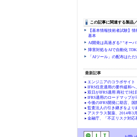
最新記事
エンジニアのコラボサイト「co
IFRS任意適用の要件緩和
双日がIFRS適用 商社で3社
IFRS適用のロードマップ
今後のIFRS開発に助言、
監査法人の引き継ぎをより
アステラス製薬、2014年3
金融庁、「不正リスク対応
お問い