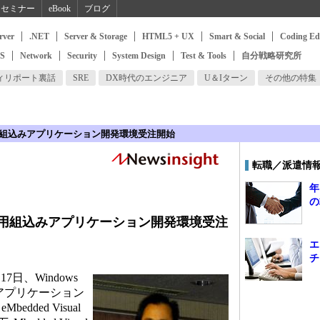
セミナー
eBook
ブログ
rver
.NET
Server & Storage
HTML5 + UX
Smart & Social
Coding Ed
SS
Network
Security
System Design
Test & Tools
自分戦略研究所
ィリポート裏話
SRE
DX時代のエンジニア
U＆Iターン
その他の特集
用組込みアプリケーション開発環境受注開始
転職／派遣情
年
の
E用組込みアプリケーション開発環境受注
エ
チ
日、Windows
アプリケーション
bedded Visual