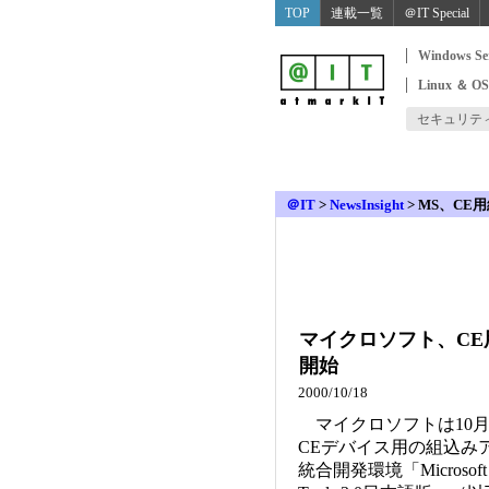
TOP
連載一覧
＠IT Special
Windows Se
Linux ＆ O
セキュリテ
＠IT
>
NewsInsight
>
MS、CE
マイクロソフト、C
開始
2000/10/18
マイクロソフトは10月17
CEデバイス用の組込み
統合開発環境「Microsoft eM