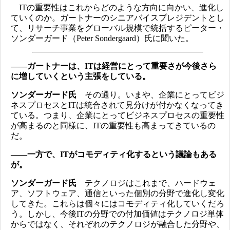
ITの重要性はこれからどのような方向に向かい、進化し
ていくのか。ガートナーのシニアバイスプレジデントとし
て、リサーチ事業をグローバル規模で統括するピーター・
ソンダーガード（Peter Sondergaard）氏に聞いた。
――ガートナーは、ITは経営にとって重要さが今後さら
に増していくという主張をしている。
ソンダーガード氏
その通り。いまや、企業にとってビジ
ネスプロセスとITは統合されて見分けが付かなくなってき
ている。つまり、企業にとってビジネスプロセスの重要性
が高まるのと同様に、ITの重要性も高まってきているの
だ。
――一方で、ITがコモディティ化するという議論もある
が。
ソンダーガード氏
テクノロジはこれまで、ハードウェ
ア、ソフトウェア、通信といった個別の分野で進化し変化
してきた。これらは個々にはコモディティ化していくだろ
う。しかし、今後ITの分野での付加価値はテクノロジ単体
からではなく、それぞれのテクノロジが融合した分野や、