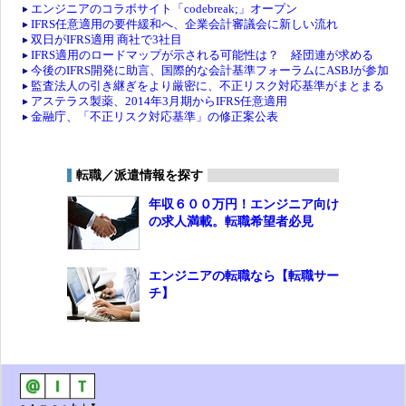
エンジニアのコラボサイト「codebreak;」オープン
IFRS任意適用の要件緩和へ、企業会計審議会に新しい流れ
双日がIFRS適用 商社で3社目
IFRS適用のロードマップが示される可能性は？ 経団連が求める
今後のIFRS開発に助言、国際的な会計基準フォーラムにASBJが参加
監査法人の引き継ぎをより厳密に、不正リスク対応基準がまとまる
アステラス製薬、2014年3月期からIFRS任意適用
金融庁、「不正リスク対応基準」の修正案公表
転職／派遣情報を探す
年収６００万円！エンジニア向け
の求人満載。転職希望者必見
エンジニアの転職なら【転職サー
チ】