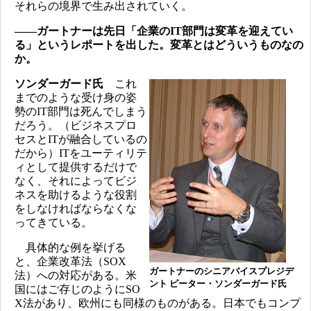
それらの境界で生み出されていく。
――ガートナーは先日「企業のIT部門は変革を迎えてい
る」というレポートを出した。変革とはどういうものなの
か。
ソンダーガード氏
これ
までのような受け身の姿
勢のIT部門は死んでしまう
だろう。（ビジネスプロ
セスとITが融合しているの
だから）ITをユーティリテ
ィとして提供するだけで
なく、それによってビジ
ネスを助けるような役割
をしなければならなくな
ってきている。
具体的な例を挙げる
と、企業改革法（SOX
ガートナーのシニアバイスプレジデ
法）への対応がある。米
ント ピーター・ソンダーガード氏
国にはご存じのようにSO
X法があり、欧州にも同様のものがある。日本でもコンプ