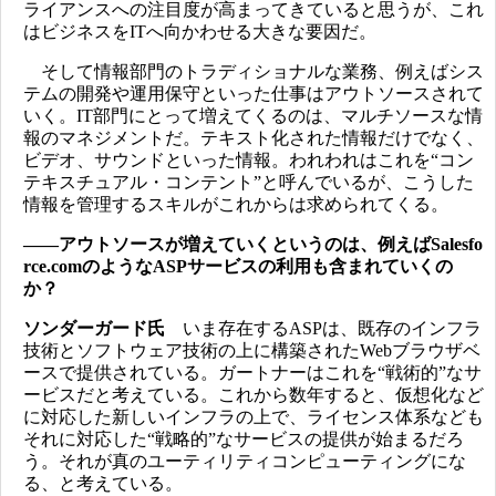
ライアンスへの注目度が高まってきていると思うが、これ
はビジネスをITへ向かわせる大きな要因だ。
そして情報部門のトラディショナルな業務、例えばシス
テムの開発や運用保守といった仕事はアウトソースされて
いく。IT部門にとって増えてくるのは、マルチソースな情
報のマネジメントだ。テキスト化された情報だけでなく、
ビデオ、サウンドといった情報。われわれはこれを“コン
テキスチュアル・コンテント”と呼んでいるが、こうした
情報を管理するスキルがこれからは求められてくる。
――アウトソースが増えていくというのは、例えばSalesfo
rce.comのようなASPサービスの利用も含まれていくの
か？
ソンダーガード氏
いま存在するASPは、既存のインフラ
技術とソフトウェア技術の上に構築されたWebブラウザベ
ースで提供されている。ガートナーはこれを“戦術的”なサ
ービスだと考えている。これから数年すると、仮想化など
に対応した新しいインフラの上で、ライセンス体系なども
それに対応した“戦略的”なサービスの提供が始まるだろ
う。それが真のユーティリティコンピューティングにな
る、と考えている。