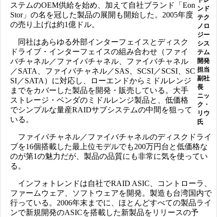
ステムのOEM供給を始め、加えて自社ブランド「Eon
ンド
Stor」の名を冠した製品の展開も開始した。2005年度
テク
の売り上げは約1億ドル。
ノロ
ジー
同社はあらゆる外部インターフェイスとディスク
シス
ドライブ・インターフェイスの組み合わせ（ファイ
テム
バチャネル／ファイバチャネル、ファイバチャネル
開発
担当
／SATA、ファイバチャネル／SAS、SCSI／SCSI、SC
副社
SI／SATA）に対応し、ローエンドからミドルレンジ
長
までをカバーした製品を開発・販売している。大手
ニッ
ストレージ・ベンダのミドルレンジ製品と、低価格
ク・
でシンプルな量産RAIDサブシステムの中間を狙って
リウ
いる。
氏
ファイバチャネル／ファイバチャネルのディスクドライ
ブを16個搭載した最上位モデルでも200万円台と低価格な
のが第1の魅力だが、製品の品質にも非常に気を使ってい
る。
インフォトレンドは自社でRAID ASIC、コントローラ、
ファームウェア、ソフトウェアを開発。製造も台湾国内で
行っている。2006年末までに、ほとんどすべての製品ライ
ンで新規開発のASICを搭載した新製品をリリースの予