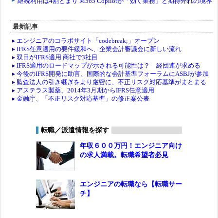
最新記事
エンジニアのコラボサイト「codebreak;」オープン
IFRS任意適用の要件緩和へ、企業会計審議会に新しい流れ
双日がIFRS適用 商社で3社目
IFRS適用のロードマップが示される可能性は？ 経団連が求める
今後のIFRS開発に助言、国際的な会計基準フォーラムにASBJが参加
監査法人の引き継ぎをより厳密に、不正リスク対応基準がまとまる
アステラス製薬、2014年3月期からIFRS任意適用
金融庁、「不正リスク対応基準」の修正案公表
転職／派遣情報を探す
年収６００万円！エンジニア向け
の求人満載。転職希望者必見
エンジニアの転職なら【転職サー
チ】