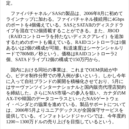
定。
ファイバチャネル／SASの製品は、2006年8月に初めて
ラインナップに加わる。ファイバチャネル接続用に4Gbps
のポートを4個備えている。SASとSATAIIのディスクドラ
イブを混在で12個搭載することができる。また、JBOD
（RAIDコントローラを持たないディスクアレイ）を追加
するためのポートも備えている。RAIDコントローラは1個
あるいは2個の構成が可能。転送速度はシーケンシャルリ
ードで780MB／秒という。価格はRAIDコントローラ2
個、SATAドライブ12個の構成で150万円から。
国内における同社の事業は、これまでOEM供給が中
心。ビデオ制作分野での導入例が多いという。しかし今年
に入って自社ブランドの展開を積極化させており、5月に
はサーヴァンツインターナショナルと国内販売代理店契約
を締結した。さらにNAS市場への参入を狙い、カナダのM
AX-Tや韓国のデータコーラスといったNASゲートウェ
イ・ベンダとの協業を進めている。製品サポートについて
は、2006年5月よりユニアデックスが全国保守サービスを
提供している。インフォトレンドジャパンでは、今年度約
1200～1300万ドルの売り上げを目指しているという。