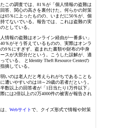
れたこの調査では、81％が「個人情報の盗難は
と回答、関心の高さを裏付けた。何らかの対策
は65％に上ったものの、いまだに50％が、個
が持てないでいる。報告では、これは盗難の実
ものとしている。
人情報の盗難はオンライン経由が一番多い」
40％がそう答えているものの、実際はオンラ
の9％にすぎず、盗まれた書類や財布の中身
ケースが大部分だという。こうした誤解が、適
とIdentity Theft Resource Centerの
は指摘している。
弱いのは老人だと考えられがちであることも
に遭いやすいのは18～29歳の若者だという。
半数以上の回答者が「1日当たり1万件以下」
際には2倍以上の2万4000件の被害が報告され
は、
Webサイト
で、クイズ形式で情報や対策