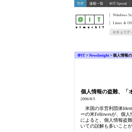
TOP
連載一覧
＠IT Special
Windows Se
Linux ＆ O
セキュリテ
＠IT
>
NewsInsight
>
個人情報の
個人情報の盗難、「
2006/8/5
米国の非営利団体Identity
ーの米Fellowesが
によると、個人情報盗
いての誤解も多いこと