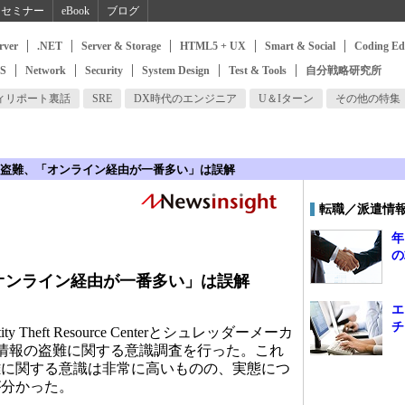
セミナー
eBook
ブログ
rver
.NET
Server & Storage
HTML5 + UX
Smart & Social
Coding Ed
SS
Network
Security
System Design
Test & Tools
自分戦略研究所
ィリポート裏話
SRE
DX時代のエンジニア
U＆Iターン
その他の特集
盗難、「オンライン経由が一番多い」は誤解
転職／派遣情
年
の
オンライン経由が一番多い」は誤解
エ
チ
 Theft Resource Centerとシュレッダーメーカ
、個人情報の盗難に関する意識調査を行った。これ
難に関する意識は非常に高いものの、実態につ
が分かった。