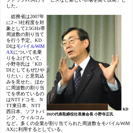
した。
総務省は2007年
に2～3社程度を対
象として2.5GHz帯
周波数の割り当て
を行う予定。KD
DIは
モバイルWiM
AX
について名乗
りを上げていて、
小野寺氏は「KD
DIとしてもぜひや
りたい」と意気込
みを見せた。ほか
に周波数の割り当
てを求めているの
はNTTドコモ、N
TT東日本、NTT
KD
西日本、ソフトバ
DIの代表取締役社長兼会長 小野寺正氏
ンク、ウィルコム
など。多くの企業が割り当てられた周波数をモバイルWiM
AXに利用するとしている。