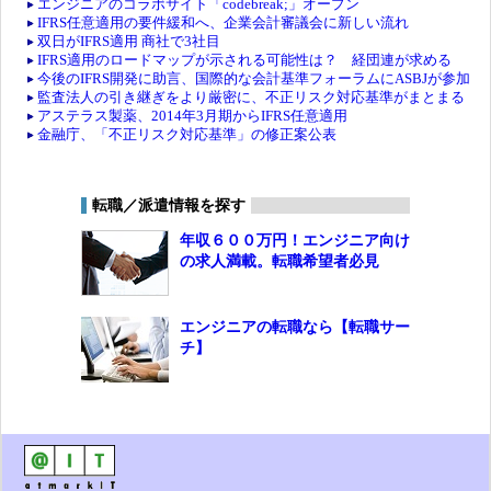
エンジニアのコラボサイト「codebreak;」オープン
IFRS任意適用の要件緩和へ、企業会計審議会に新しい流れ
双日がIFRS適用 商社で3社目
IFRS適用のロードマップが示される可能性は？ 経団連が求める
今後のIFRS開発に助言、国際的な会計基準フォーラムにASBJが参加
監査法人の引き継ぎをより厳密に、不正リスク対応基準がまとまる
アステラス製薬、2014年3月期からIFRS任意適用
金融庁、「不正リスク対応基準」の修正案公表
転職／派遣情報を探す
年収６００万円！エンジニア向け
の求人満載。転職希望者必見
エンジニアの転職なら【転職サー
チ】