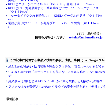
実現」 （＠ＩＴNews）
KDDIとグリーがモバイルSNS「EZ GREE」開始 （＠ＩＴNews）
KDDIとBT、海外展開する日系企業向けアウトソーシングサービス
（＠ＩＴNews）
「ケータイでググれる時代に」、KDDIとグーグルが提携 （＠ＩＴNe
ws）
電波が足りない！ NRIが無線ブロードバンドで警告 （＠ＩＴNew
s）
（＠IT 垣内郁栄）
情報をお寄せください：
tokuho@ml.itmedia.co.jp
最新記事