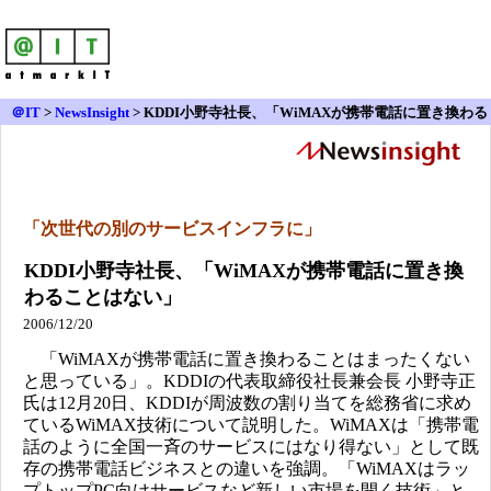
＠IT
>
NewsInsight
>
KDDI小野寺社長、「WiMAXが携帯電話に置き換わる
ことはない」
「次世代の別のサービスインフラに」
KDDI小野寺社長、「WiMAXが携帯電話に置き換
わることはない」
2006/12/20
「WiMAXが携帯電話に置き換わることはまったくない
と思っている」。KDDIの代表取締役社長兼会長 小野寺正
氏は12月20日、KDDIが周波数の割り当てを総務省に求め
ているWiMAX技術について説明した。WiMAXは「携帯電
話のように全国一斉のサービスにはなり得ない」として既
存の携帯電話ビジネスとの違いを強調。「WiMAXはラッ
プトップPC向けサービスなど新しい市場を開く技術」と