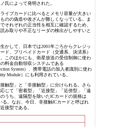
レノ氏によって発明された。
トライプカードに比べるとメモリ容量が大きい
のものの偽造や改ざんが難しくなっている。ま
間でそれぞれの正当性を相互に確認するため、
な読み取りや不正なリーダの検出がしやすいと
かして、日本では2001年ごろからクレジッ
カード、プリペイドカード（交通系、決済系）
た。このほかにも、衛星放送の受信制御に使わ
道路の料金自動領収システムである
l Collection System）、携帯電話の加入者識別に使わ
Identity Module）にも利用されている。
「接触型」と「非接触型」に分けられる。さら
に応じて「密着型」「近接型」「近傍型」「遠
のうち、遠隔型を除いたICカードの規格は
れている。なお、今日、非接触ICカードと呼ばれ
が近接型である。