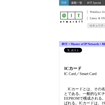
TOP
連載一覧
＠IT Special
Windows Se
Linux ＆ O
セキュリテ
＠IT
>
Master of IP Network
>
R
ICカード
IC Card／Smart Card
ICカードとは、その名
とである。一般的なICチ
EEPROMで構成される。
ばれる。ICカードは、