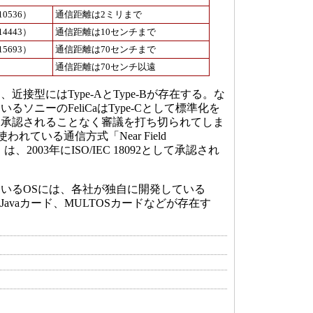
10536）
通信距離は2ミリまで
14443）
通信距離は10センチまで
15693）
通信距離は70センチまで
通信距離は70センチ以遠
接型にはType-AとType-Bが存在する。な
ソニーのFeliCaはType-Cとして標準化を
年に承認されることなく審議を打ち切られてしま
使われている通信方式「Near Field
C）」は、2003年にISO/IEC 18092として承認され
いるOSには、各社が独自に開発している
SのJavaカード、MULTOSカードなどが存在す