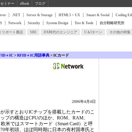
セミナー
eBook
ブログ
rver
.NET
Server & Storage
HTML5 + UX
Smart & Social
Coding Ed
SS
Network
Security
System Design
Test & Tools
自分戦略研究所
ィリポート裏話
SRE
DX時代のエンジニア
U＆Iターン
その他の特集
FID＋IC
>
RFID＋IC用語事典
> ICカード
2006年4月4日
が示すとおりICチップを搭載したカードのこ
ップの構造はCPUのほか、ROM、RAM、
欧米ではスマートカード（Smart Card）と呼
1970年初頭、ほぼ同時期に日本の有村国孝氏と