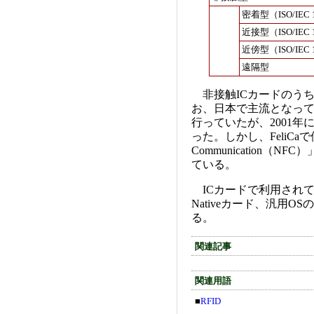
密着型（ISO/IEC 
近接型（ISO/IEC 
近傍型（ISO/IEC 
遠隔型
非接触ICカードのうち、近
お、日本で主流となっている
行っていたが、2001
った。しかし、FeliCaで
Communication（NF
ている。
ICカードで利用されて
Nativeカード、汎用O
る。
関連記事
関連用語
■
RFID