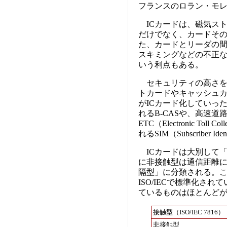
フランスのロラン・モ
ICカードは、磁気ス
だけでなく、カードそ
た、カードとリーダの
スキミングなどの不正
いう利点もある。
セキュリティの高さを生
トカードやキャッシュ
がICカード化していっ
れるB-CASや、高速
ETC（Electronic Tol
れるSIM（Subscriber 
ICカードは大別して
に非接触型は通信距離
隔型」に分類される。こ
ISO/IECで標準化さ
ているものはほとんど
接触型（ISO/IEC 7816）
非接触型