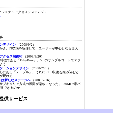
ィショナルアクセスシステムズ）
ト
記事
ンデザイン
（2008/9/2）
さ。IT技術を駆使して、ユーザーが中心となる無人
アクセス制御術
（2008/8/26）
特徴である「EdgeBase」。VBのサンプルコードでアク
よう
ケーションデザイン
（2008/7/23）
にある「テーブル」。それにRFID技術を組み込むと
が現れる
ネスは新たなステージへ
（2008/7/16）
ブキャリア方式の展開が柔軟になった。950MHz帯パ
促進できるのか
提供サービス