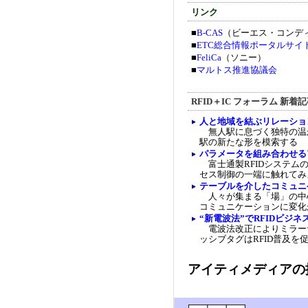
リンク
■
B-CAS
（ビーエス・コンデ
■
ETC総合情報ポータルサイ
■
FeliCa
（ソニー）
■
マルトス推進協議会
RFID＋IC フォーラム 新着
人と地域を結ぶリレーショ
無人駅に息づく独特の温か
駅の新たな形を模索する
パラメータを組み合わせる
富士通製RFIDシステムの
セス制御の一端に触れてみ
テーブルを介したコミュニ
人々が集まる「場」の中心
コミュニケーションに変化
“新電波法”でRFIDビジ
電波法改正によりミラーサ
ッシブタグはRFID普及を
アイティメディアの