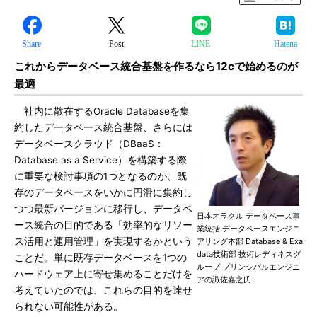
Share
Post
LINE
Hatena
これからデータベース統合基盤を作るなら12cで始めるのが
最適
社内に散在するOracle Databaseを集
約したデータベース統合基盤、さらには
データベースクラウド（DBaaS：
Database as a Service）を構築する際
に重要な検討事項の1つとなるのが、既
存のデータベースをいかに円滑に集約し
つつ最新バージョンに移行し、データベ
日本オラクル データベース事
ース統合の目的である「効率的なリソー
業統括 データベースエンジニ
ス活用と運用管理」を実現するかという
アリング本部 Database & Exa
data技術部 技術レディネスグ
ことだ。単に既存データベースを1つの
ループ プリンシパルエンジニ
ハードウェア上に寄せ集めることだけを
アの諏佐嘉之氏
考えていたのでは、これらの目的を達せ
られない可能性がある。