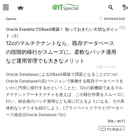
Special
2014年6月30日
Oracle ExadataでDBaaS構築！ 知っておきたい大切なポイン
ト（2）
12cのマルチテナントなら、既存データベース
の段階的移行がスムーズに。柔軟なパッチ適用
など運用管理でも大きなメリット
（1/2 ページ）
Oracle DatabaseによるDBaaS構築で課題となることの1つが、
Oracle Databaseの旧バージョンで稼働する既存データベースを
いかに円滑に移行するかということだ。12cの新機能であるマル
チテナントアーキテクチャを使えば、この移行作業をスムーズに
行い、統合後のパッチ適用なども楽に行えるようになる。その具
体的なシナリオを紹介しよう。[プライベートクラウド/データベ
ース統合][Oracle Database 12c]
[PR／＠IT]
PC用表示