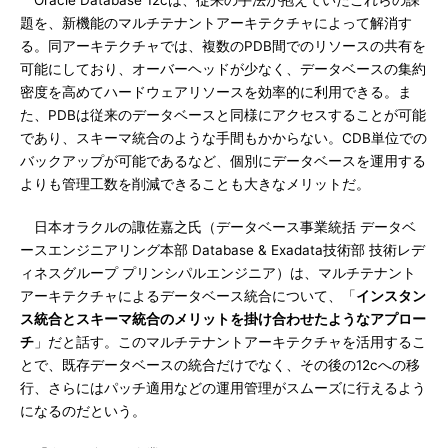
Oracle Database 12cは、従来の手法が抱えていたこれらの課
題を、新機能のマルチテナントアーキテクチャによって解消す
る。同アーキテクチャでは、複数のPDB間でのリソースの共有を
可能にしており、オーバーヘッドが少なく、データベースの集約
密度を高めてハードウェアリソースを効率的に利用できる。ま
た、PDBは従来のデータベースと同様にアクセスすることが可能
であり、スキーマ統合のような手間もかからない。CDB単位での
バックアップが可能であるなど、個別にデータベースを運用する
よりも管理工数を削減できることも大きなメリットだ。
日本オラクルの諏佐嘉之氏（データベース事業統括 データベ
ースエンジニアリング本部 Database & Exadata技術部 技術レデ
ィネスグループ プリンシパルエンジニア）は、マルチテナント
アーキテクチャによるデータベース統合について、「
インスタン
ス統合とスキーマ統合のメリットを掛け合わせたようなアプロー
チ
」だと話す。このマルチテナントアーキテクチャを活用するこ
とで、既存データベースの統合だけでなく、その後の12cへの移
行、さらにはパッチ適用などの運用管理がスムーズに行えるよう
になるのだという。