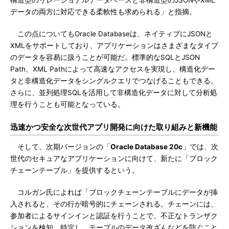
構造型のリレーショナルデータベースと非構造型のJSONやXML
データの両方に対応できる柔軟性も求められる」と指摘。
この点についてもOracle Databaseは、ネイティブにJSONと
XMLをサポートしており、アプリケーションはさまざまなタイプ
のデータを容易に扱うことが可能だ。標準的なSQLとJSON
Path、XML Pathによって高速なアクセスを実現し、構造化デー
タと非構造化データをシングルクエリでつなげることもできる。
さらに、並列処理SQLを活用して非構造化データに対して分析処
理を行うことも可能となっている。
迅速かつ安全な次世代アプリ開発に向けた取り組みと新機能
そして、次期バージョンの「
Oracle Database 20c
」では、次
世代のセキュアなアプリケーションに向けて、新たに「ブロック
チェーンテーブル」を提供するという。
コルガン氏によれば「ブロックチェーンテーブルにデータが挿
入されると、その行が暗号的にチェーンされる。チェーンには、
参加者によるサインインと認証を行うことで、不正なトランザク
ションを検知、特定し、テーブルのデータ改ざんなどを防ぐこと