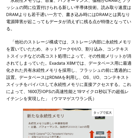
永続性メモリは、容量、パフォーマンス、価格がDRAMとフラ
ッシュの間に位置付けられる新しい半導体技術。読み取り速度は
DRAMよりも若干遅い一方で、書き込み時にはDRAMとは異なり
電源障害が起こってもデータが消えずに残る点が特徴となってい
る。
「他社のストレージ構成では、ストレージ内部に永続性メモリ
を置いていたため、ネットワークやI/O、割り込み、コンテキス
トスイッチなどの高コスト処理によって、その性能メリットが消
されてしまっていた。Exadata X8Mでは、データベース用に最適
化された共有永続性メモリを採用し、フラッシュの前に透過的に
設置。データベースはRDMAを利用し、OS、I/O、コンテキスト
スイッチをバイパスして永続性メモリに直接アクセスする。これ
によって、1600万IOPSの高速性能と19マイクロ秒以下の超低レ
イテンシを実現した」（ウママゲスワラン氏）