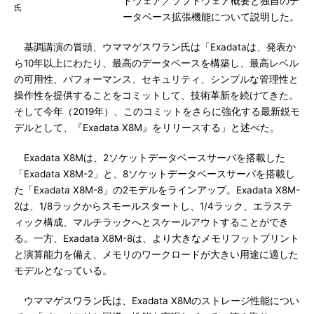
ドウェア／ソフトウェア概要と独自のデ
氏
ータベース拡張機能について説明した。
基調講演の冒頭、ウママゲスワラン氏は「Exadataは、発表か
ら10年以上にわたり、最高のデータベースを構築し、最高レベル
の可用性、パフォーマンス、セキュリティ、シンプルな管理性と
操作性を提供することをコミットして、技術革新を続けてきた。
そして今年（2019年）、このコミットをさらに強化する最新鋭モ
デルとして、『Exadata X8M』をリリースする」と述べた。
Exadata X8Mは、2ソケットデータベースサーバを搭載した
「Exadata X8M-2」と、8ソケットデータベースサーバを搭載し
た「Exadata X8M-8」の2モデルをラインアップ。Exadata X8M-
2は、1/8ラックからスモールスタートし、1/4ラック、エラステ
ィック構成、マルチラックへとスケールアウトすることができ
る。一方、Exadata X8M-8は、より大きなメモリフットプリント
と演算能力を備え、メモリのワークロードが大きい用途に適した
モデルとなっている。
ウママゲスワラン氏は、Exadata X8Mのストレージ性能につい