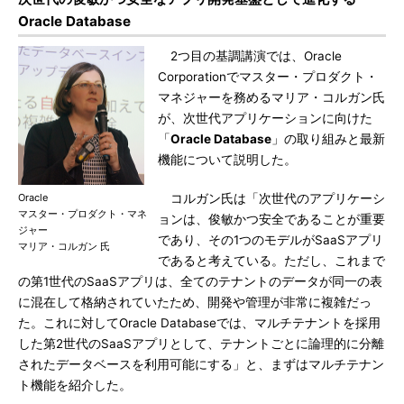
Oracle Database
2つ目の基調講演では、Oracle
Corporationでマスター・プロダクト・
マネジャーを務めるマリア・コルガン氏
が、次世代アプリケーションに向けた
「
Oracle Database
」の取り組みと最新
機能について説明した。
Oracle
コルガン氏は「次世代のアプリケーシ
マスター・プロダクト・マネ
ョンは、俊敏かつ安全であることが重要
ジャー
であり、その1つのモデルがSaaSアプリ
マリア・コルガン 氏
であると考えている。ただし、これまで
の第1世代のSaaSアプリは、全てのテナントのデータが同一の表
に混在して格納されていたため、開発や管理が非常に複雑だっ
た。これに対してOracle Databaseでは、マルチテナントを採用
した第2世代のSaaSアプリとして、テナントごとに論理的に分離
されたデータベースを利用可能にする」と、まずはマルチテナン
ト機能を紹介した。