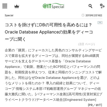
Special
2015年2月16日
コストを掛けずにDBの可用性を高めるには？
Oracle Database Applianceの効果をディーコ
ープに聞く
（2/2 ページ）
企業の「購買」にフォーカスした異色のコンサルティングサービ
スで業容を拡大するディーコープは、同社が展開するBtoB購買
サービスを支えるデータベース基盤を「Oracle Database
Appliance」で刷新。懸案だったBCP対応とパフォーマンスの問
題を、初期投資を抑えつつ、従来と同様のランニングコストで解
決した。同社はなぜOracle Database Applianceを選び、どのよ
うなメリットを得たのか？ 導入の経緯と効果について、ディー
コープ 情報システム本部 IT戦略部運用グループ マネジャーの佐
藤大雅氏に聞いた。[パフォーマンス改善][高可用性/災害対策][プ
ライベートクラウド/データベース統合][Engineered System]
[PR／＠IT]