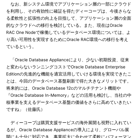
なお、新システム環境でアプリケーション層の一部にクラウド
を利用し、その有効性に確証を得たディーコープは、今後さらな
る柔軟性と拡張性の向上を目指して、アプリケーション層の全面
的なクラウドへの移行を検討している。また、現在はOracle
RAC One Nodeで稼働しているデータベース環境については、よ
り高い可用性を実現するためにOracle RAC環境への移行を考え
ているという。
「Oracle Database Applianceにより、少ない初期投資、従来
と変わらないランニングコストでOracle Database Enterprise
Editionの先進的な機能を適宜活用していける環境を実現できたこ
とは、今回のデータベース基盤刷新で得た大きなメリットです。
将来的には、Oracle Database 12cのマルチテナント機能や
『Oracle Database In-Memory』などの活用も検討し、当社の中
核事業を支えるデータベース基盤の価値をさらに高めていきたい
ですね」（佐藤氏）
ディーコープは購買支援サービスの海外展開も視野に入れてい
るが、Oracle Database Applianceの導入により、グローバル展
開にも十分に対応でき、事業拡大に合わせて柔軟にパフォーマン