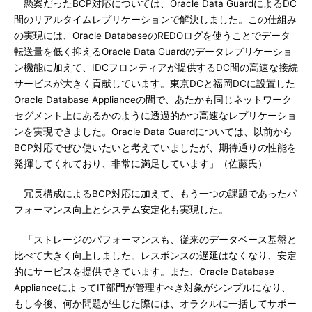
懸案だったBCP対応については、Oracle Data GuardによるDC
間のリアルタイムレプリケーションで解決しました。この仕組み
の実現には、Oracle DatabaseのREDOログを使うことでデータ
転送量を低く抑えるOracle Data Guardのデータレプリケーショ
ン機能に加えて、IDCフロンティアが提供するDC間の高速な接続
サービスが大きく貢献しています。東京DCと福岡DCに設置した
Oracle Database Applianceの間で、あたかも同じネットワーク
セグメント上にあるかのように透過的かつ高速なレプリケーショ
ンを実現できました。Oracle Data Guardについては、以前から
BCP対応でぜひ使いたいと考えていましたが、期待通りの性能を
発揮してくれており、非常に満足しています」（佐藤氏）
冗長構成によるBCP対応に加えて、もう一つの課題であったパ
フォーマンス向上とシステム安定化も実現した。
「ストレージのパフォーマンスも、従来のデータベース基盤と
比べて大きく向上しました。レスポンスの遅延はなくなり、安定
的にサービスを提供できています。また、Oracle Database
ApplianceによってIT部門が管理すべき対象がシンプルになり、
もし今後、何か問題が生じた際には、オラクルに一括してサポー