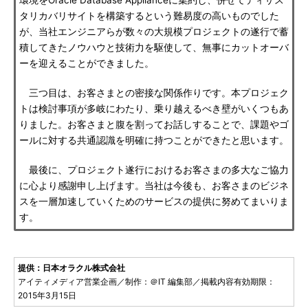
環境をOracle Database Applianceに集約し、併せてディザス
タリカバリサイトを構築するという難易度の高いものでした
が、当社エンジニアらが数々の大規模プロジェクトの遂行で蓄
積してきたノウハウと技術力を駆使して、無事にカットオーバ
ーを迎えることができました。
三つ目は、お客さまとの密接な関係作りです。本プロジェク
トは検討事項が多岐にわたり、乗り越えるべき壁がいくつもあ
りました。お客さまと腹を割ってお話しすることで、課題やゴ
ールに対する共通認識を明確に持つことができたと思います。
最後に、プロジェクト遂行におけるお客さまの多大なご協力
に心より感謝申し上げます。当社は今後も、お客さまのビジネ
スを一層加速していくためのサービスの提供に努めてまいりま
す。
提供：日本オラクル株式会社
アイティメディア営業企画／制作：＠IT 編集部／掲載内容有効期限：
2015年3月15日