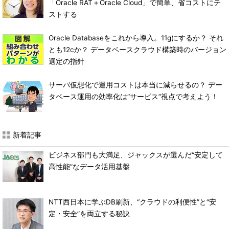
「Oracle RAT＋Oracle Cloud」で簡単、省コストにテ
ストする
Oracle Databaseをこれから導入。11gにするか？ それ
とも12cか？ データベースクラウド構築時のバージョン
選定の指針
サーバ仮想化で運用コストは本当に減らせるの？ デー
タベース運用の効率化は“サービス”視点で考えよう！
新着記事
ビジネス部門も大満足、ジャックスが選んだ“安定して
高性能”なデータ活用基盤
NTT西日本に学ぶDB刷新、“クラウドの利便性”と“安
定・安全”を両立する秘訣