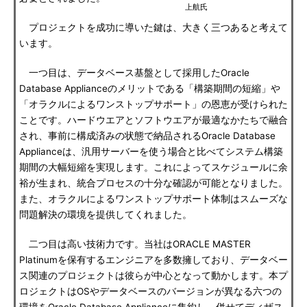
上航氏
プロジェクトを成功に導いた鍵は、大きく三つあると考えて
います。
一つ目は、データベース基盤として採用したOracle
Database Applianceのメリットである「構築期間の短縮」や
「オラクルによるワンストップサポート」の恩恵が受けられた
ことです。ハードウエアとソフトウエアが最適なかたちで融合
され、事前に構成済みの状態で納品されるOracle Database
Applianceは、汎用サーバーを使う場合と比べてシステム構築
期間の大幅短縮を実現します。これによってスケジュールに余
裕が生まれ、統合プロセスの十分な確認が可能となりました。
また、オラクルによるワンストップサポート体制はスムーズな
問題解決の環境を提供してくれました。
二つ目は高い技術力です。当社はORACLE MASTER
Platinumを保有するエンジニアを多数擁しており、データベー
ス関連のプロジェクトは彼らが中心となって動かします。本プ
ロジェクトはOSやデータベースのバージョンが異なる六つの