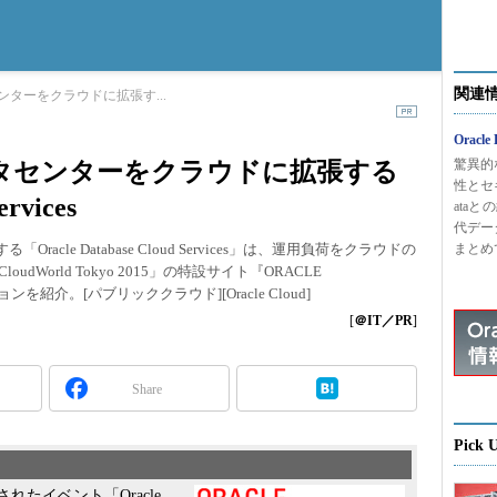
関連
ターをクラウドに拡張す...
Oracle
驚異的
タセンターをクラウドに拡張する
性とセキ
ervices
ata
代デー
「Oracle Database Cloud Services」は、運用負荷をクラウドの
まとめ
udWorld Tokyo 2015」の特設サイト『ORACLE
ンを紹介。[パブリッククラウド][Oracle Cloud]
[
＠IT／PR
]
Share
Pick 
れたイベント「Oracle