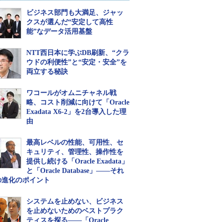
ビジネス部門も大満足、ジャッ
クスが選んだ“安定して高性
能”なデータ活用基盤
NTT西日本に学ぶDB刷新、“クラ
ウドの利便性”と“安定・安全”を
両立する秘訣
ワコールがオムニチャネル戦
略、コスト削減に向けて「Oracle
Exadata X6-2」を2台導入した理
由
最高レベルの性能、可用性、セ
キュリティ、管理性、操作性を
提供し続ける「Oracle Exadata」
と「Oracle Database」――それ
の進化のポイント
システムを止めない、ビジネス
を止めないためのベストプラク
ティスを探る――「Oracle